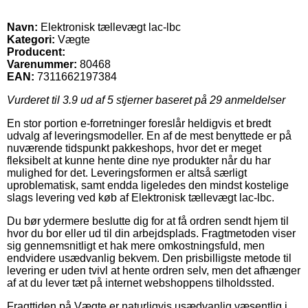
Navn:
Elektronisk tællevægt lac-lbc
Kategori:
Vægte
Producent:
Varenummer:
80468
EAN:
7311662197384
Vurderet til
3.9
ud af 5 stjerner baseret på
29
anmeldelser
En stor portion e-forretninger foreslår heldigvis et bredt
udvalg af leveringsmodeller. En af de mest benyttede er på
nuværende tidspunkt pakkeshops, hvor det er meget
fleksibelt at kunne hente dine nye produkter når du har
mulighed for det. Leveringsformen er altså særligt
uproblematisk, samt endda ligeledes den mindst kostelige
slags levering ved køb af Elektronisk tællevægt lac-lbc.
Du bør ydermere beslutte dig for at få ordren sendt hjem til
hvor du bor eller ud til din arbejdsplads. Fragtmetoden viser
sig gennemsnitligt et hak mere omkostningsfuld, men
endvidere usædvanlig bekvem. Den prisbilligste metode til
levering er uden tvivl at hente ordren selv, men det afhænger
af at du lever tæt på internet webshoppens tilholdssted.
Fragttiden på Vægte er naturligvis usædvanlig væsentlig i