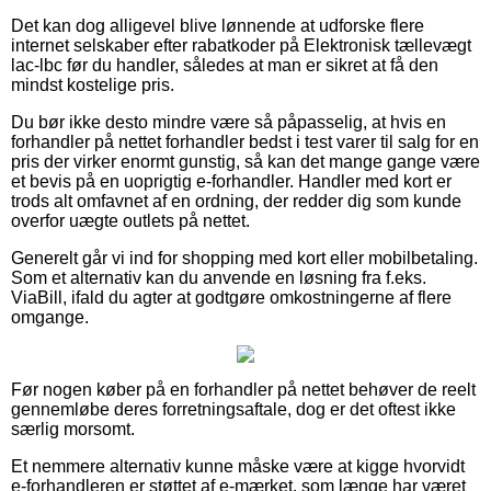
Det kan dog alligevel blive lønnende at udforske flere
internet selskaber efter rabatkoder på Elektronisk tællevægt
lac-lbc før du handler, således at man er sikret at få den
mindst kostelige pris.
Du bør ikke desto mindre være så påpasselig, at hvis en
forhandler på nettet forhandler bedst i test varer til salg for en
pris der virker enormt gunstig, så kan det mange gange være
et bevis på en uoprigtig e-forhandler. Handler med kort er
trods alt omfavnet af en ordning, der redder dig som kunde
overfor uægte outlets på nettet.
Generelt går vi ind for shopping med kort eller mobilbetaling.
Som et alternativ kan du anvende en løsning fra f.eks.
ViaBill, ifald du agter at godtgøre omkostningerne af flere
omgange.
Før nogen køber på en forhandler på nettet behøver de reelt
gennemløbe deres forretningsaftale, dog er det oftest ikke
særlig morsomt.
Et nemmere alternativ kunne måske være at kigge hvorvidt
e-forhandleren er støttet af e-mærket, som længe har været