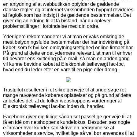
en antydning af at webbutikken opfylder de gældende
danske regler, og at internet virksomheden hyppigt revideres
af fagfolk som har indsigt i de gældende bestemmelser. Det
giver dig anledning til at få bistand, når du oplever
problemstillinger i forbindelse med din ordre.
Yderligere rekommanderer vi at man er vaks omkring de
mest betydningsfulde bestemmelser der har indvirkning på
købet, som fx hvilken ombytningsrettighed online firmaet har.
På grund af dette er det ydermere relevant, at man til enhver
tid bevarer ens kvittering på e-mail, så man en anden gang
vil kunne bevidne købet af Elektronisk tællevægt lac-lbc,
hvad end du leder efter en vare til en pige eller dreng.
Trustpilot resulterer i ret sikre genveje til at undersøge ret
mange nuværende køberes opfattelser og på grund af dette
anbefales det, at du tolker webshoppens vurderinger af
Elektronisk tællevægt lac-lbc inden du handler.
Facebook giver dig tillige sådan set passelige genveje til at
få en idé om netshoppens kundefokus. Desuden ses nogle
e-firmaer hvor kunder kan skrive en bedømmelse af
virksomhedens service, hvilket lige så vel bør anvendes til at