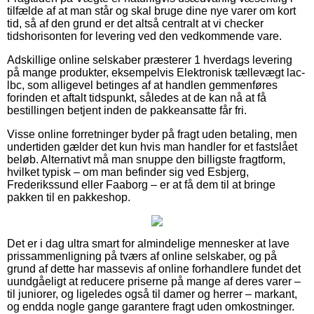
tilfælde af at man står og skal bruge dine nye varer om kort
tid, så af den grund er det altså centralt at vi checker
tidshorisonten for levering ved den vedkommende vare.
Adskillige online selskaber præsterer 1 hverdags levering
på mange produkter, eksempelvis Elektronisk tællevægt lac-
lbc, som alligevel betinges af at handlen gemmenføres
forinden et aftalt tidspunkt, således at de kan nå at få
bestillingen betjent inden de pakkeansatte får fri.
Visse online forretninger byder på fragt uden betaling, men
undertiden gælder det kun hvis man handler for et fastslået
beløb. Alternativt må man snuppe den billigste fragtform,
hvilket typisk – om man befinder sig ved Esbjerg,
Frederikssund eller Faaborg – er at få dem til at bringe
pakken til en pakkeshop.
Det er i dag ultra smart for almindelige mennesker at lave
prissammenligning på tværs af online selskaber, og på
grund af dette har massevis af online forhandlere fundet det
uundgåeligt at reducere priserne på mange af deres varer –
til juniorer, og ligeledes også til damer og herrer – markant,
og endda nogle gange garantere fragt uden omkostninger.