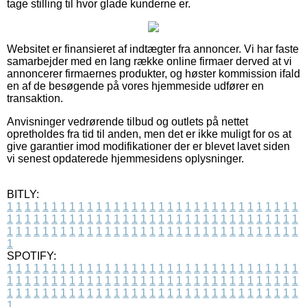
tage stilling til hvor glade kunderne er.
Websitet er finansieret af indtægter fra annoncer. Vi har faste
samarbejder med en lang række online firmaer derved at vi
annoncerer firmaernes produkter, og høster kommission ifald
en af de besøgende på vores hjemmeside udfører en
transaktion.
Anvisninger vedrørende tilbud og outlets på nettet
opretholdes fra tid til anden, men det er ikke muligt for os at
give garantier imod modifikationer der er blevet lavet siden
vi senest opdaterede hjemmesidens oplysninger.
BITLY:
1
1
1
1
1
1
1
1
1
1
1
1
1
1
1
1
1
1
1
1
1
1
1
1
1
1
1
1
1
1
1
1
1
1
1
1
1
1
1
1
1
1
1
1
1
1
1
1
1
1
1
1
1
1
1
1
1
1
1
1
1
1
1
1
1
1
1
1
1
1
1
1
1
1
1
1
1
1
1
1
1
1
1
1
1
1
1
1
1
1
1
1
1
1
1
1
1
1
1
1
SPOTIFY:
1
1
1
1
1
1
1
1
1
1
1
1
1
1
1
1
1
1
1
1
1
1
1
1
1
1
1
1
1
1
1
1
1
1
1
1
1
1
1
1
1
1
1
1
1
1
1
1
1
1
1
1
1
1
1
1
1
1
1
1
1
1
1
1
1
1
1
1
1
1
1
1
1
1
1
1
1
1
1
1
1
1
1
1
1
1
1
1
1
1
1
1
1
1
1
1
1
1
1
1