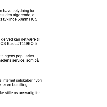
an have betydning for
desuden afgørende, at
Stiksavklinge 50mm HCS
 derved kan det være til
m HCS Basic JT119BO-5
etningens popularitet.
mhedens service, som på
e internet selskaber hvori
er en bestilling.
 stille os ansvarlig for