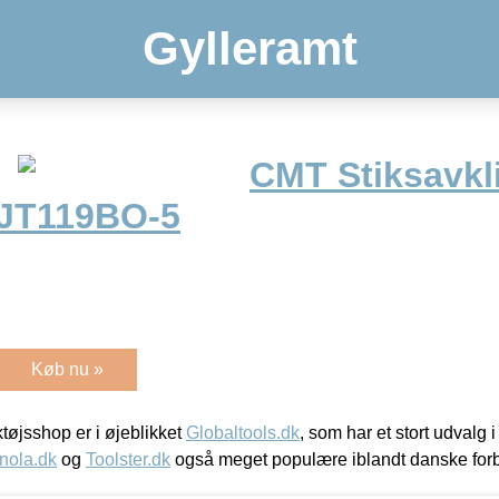
Gylleramt
CMT Stiksavk
 JT119BO-5
Køb nu »
øjsshop er i øjeblikket
Globaltools.dk
, som har et stort udvalg
nola.dk
og
Toolster.dk
også meget populære iblandt danske for