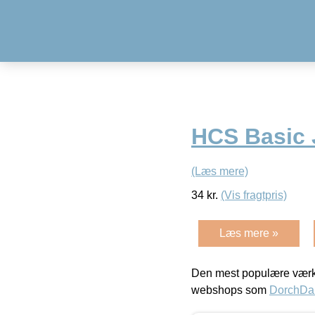
HCS Basic
(Læs mere)
34
kr.
(Vis fragtpris)
Læs mere »
Den mest populære værkt
webshops som
DorchDa