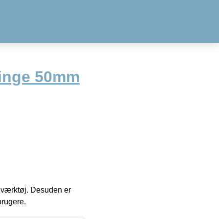
linge 50mm
 i værktøj. Desuden er
brugere.