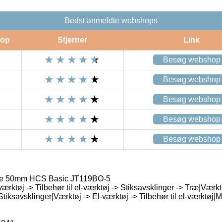
Bedst anmeldte webshops
op
Stjerner
Link
Besøg webshop
Besøg webshop
Besøg webshop
Besøg webshop
Besøg webshop
ge 50mm HCS Basic JT119BO-5
ærktøj -> Tilbehør til el-værktøj -> Stiksavsklinger -> Træ|Værkt
> Stiksavsklinger|Værktøj -> El-værktøj -> Tilbehør til el-værktøj