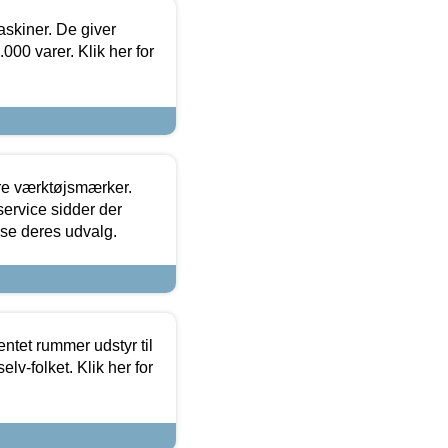
askiner. De giver
000 varer. Klik her for
ore værktøjsmærker.
ervice sidder der
t se deres udvalg.
entet rummer udstyr til
lv-folket. Klik her for