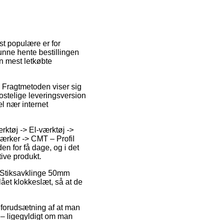
st populære er for
kunne hente bestillingen
n mest letkøbte
. Fragtmetoden viser sig
ostelige leveringsversion
æl nær internet
rktøj -> El-værktøj ->
|Mærker -> CMT – Profil
en for få dage, og i det
tive produkt.
 Stiksavklinge 50mm
ået klokkeslæt, så at de
 forudsætning af at man
t – ligegyldigt om man