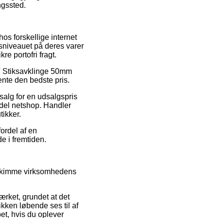
ngssted.
os forskellige internet
sniveauet på deres varer
e portofri fragt.
CMT Stiksavklinge 50mm
nte den bedste pris.
 salg for en udsalgspris
ndel netshop. Handler
tikker.
fordel af en
e i fremtiden.
e skimme virksomhedens
ærket, grundet at det
kken løbende ses til af
et, hvis du oplever