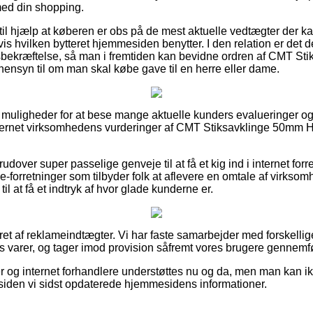
ed din shopping.
il hjælp at køberen er obs på de mest aktuelle vedtægter der k
is hvilken bytteret hjemmesiden benytter. I den relation er det 
bsbekræftelse, så man i fremtiden kan bevidne ordren af CMT 
nsyn til om man skal købe gave til en herre eller dame.
de muligheder for at bese mange aktuelle kunders evalueringer og
internet virksomhedens vurderinger af CMT Stiksavklinge 50m
dover super passelige genveje til at få et kig ind i internet forr
e-forretninger som tilbyder folk at aflevere en omtale af virkso
 at få et indtryk af hvor glade kunderne er.
ret af reklameindtægter. Vi har faste samarbejder med forskellig
s varer, og tager imod provision såfremt vores brugere gennemfør
 og internet forhandlere understøttes nu og da, men man kan ikke
t siden vi sidst opdaterede hjemmesidens informationer.