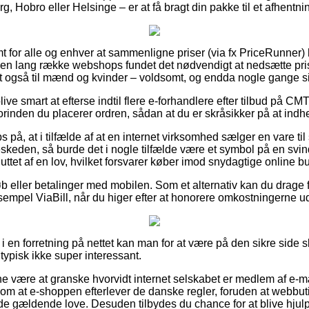
g, Hobro eller Helsinge – er at få bragt din pakke til et afhentni
t for alle og enhver at sammenligne priser (via fx PriceRunner) h
 en lang række webshops fundet det nødvendigt at nedsætte pri
t også til mænd og kvinder – voldsomt, og endda nogle gange sikr
ve smart at efterse indtil flere e-forhandlere efter tilbud på 
nden du placerer ordren, sådan at du er skråsikker på at indhe
 på, at i tilfælde af at en internet virksomhed sælger en vare til
skeden, så burde det i nogle tilfælde være et symbol på en svi
uttet af en lov, hvilket forsvarer køber imod snydagtige online bu
køb eller betalinger med mobilen. Som et alternativ kan du drage 
sempel ViaBill, når du higer efter at honorere omkostningerne ud
 i en forretning på nettet kan man for at være på den sikre sid
 typisk ikke super interessant.
nne være at granske hvorvidt internet selskabet er medlem af e-m
 om at e-shoppen efterlever de danske regler, foruden at webbuti
i de gældende love. Desuden tilbydes du chance for at blive hjulp