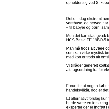
opholder sig ved Silkebor
Det er i dag ekstremt nem
varehuse, og herved har
– til babyer og børn, sam
Men det kan stadigvæk bli
HCS Basic JT119BO-5 fori
Man må trods alt være obs
som kan virke mystisk be
med kort er trods alt omsl
Vi tilråder generelt kort
afdragsordning fra for ek
Forud for at nogen køber
handelsvilkår, dog er det
Et alternativt forslag ku
burde være en forsikring
eksperter der er indført 