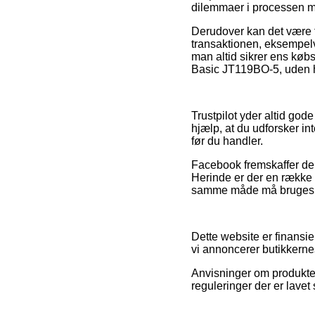
dilemmaer i processen m
Derudover kan det være t
transaktionen, eksempelv
man altid sikrer ens kø
Basic JT119BO-5, uden he
Trustpilot yder altid go
hjælp, at du udforsker 
før du handler.
Facebook fremskaffer deru
Herinde er der en række 
samme måde må bruges til
Dette website er finansie
vi annoncerer butikkerne
Anvisninger om produkter
reguleringer der er lave