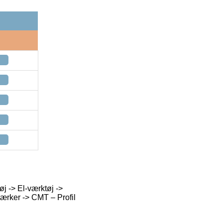
øj -> El-værktøj ->
|Mærker -> CMT – Profil