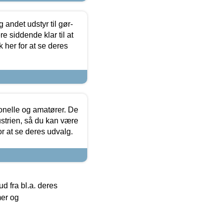
 andet udstyr til gør-
 siddende klar til at
 her for at se deres
ionelle og amatører. De
strien, så du kan være
or at se deres udvalg.
 fra bl.a. deres
mer og