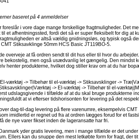
6041
jerner baseret på
4
anmeldelser
r foreslår i vore dage mange forskellige fragtmuligheder. Det me
il et afhentningssted, fordi det så er super fleksibelt for dig at 
 Fragtmuligheden er altså vældig gnidningsløs, og typisk også de
af CMT Stiksavklinge 50mm HCS Basic JT119BO-5.
erveje at få ordren sendt til dit hus eller til hvor du arbejder
re bekostelig, men også usædvanlig let gængelig. Den mindst k
selv henter produkterne, hvilket dog stiller krav om at du har bop
El-værktøj -> Tilbehør til el-værktøj -> Stiksavsklinger -> Træ|Væ
> Stiksavsklinger|Værktøj -> El-værktøj -> Tilbehør til el-værktøj
erst udslagsgivende i tilfælde af at du skal bruge produkterne ind
ngsfuldt at vi efterser tidshorisonten for levering på det respek
er dag-til-dag levering på flere varenumre, eksempelvis CMT
imidlertid er regnet ud fra at ordren lægges forud for et fastsl
få de nye varer fikset inden de lageransatte har fri.
Danmark yder gratis levering, men i mange tilfælde er det under
sum. Ellers kan du snuppe den mest letkøbte form for fragt, der ti