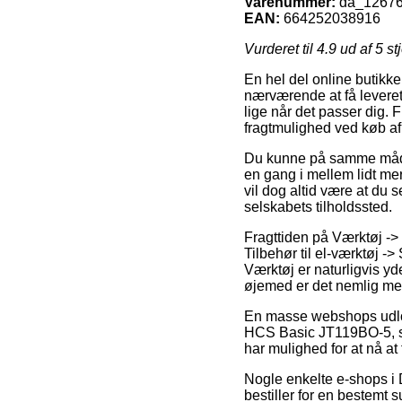
Varenummer:
da_1267
EAN:
664252038916
Vurderet til
4.9
ud af 5 st
En hel del online butikke
nærværende at få leveret t
lige når det passer dig.
fragtmulighed ved køb 
Du kunne på samme måde ov
en gang i mellem lidt me
vil dog altid være at du 
selskabets tilholdssted.
Fragttiden på Værktøj -> 
Tilbehør til el-værktøj -
Værktøj er naturligvis yd
øjemed er det nemlig meni
En masse webshops udlov
HCS Basic JT119BO-5, som 
har mulighed for at nå at 
Nogle enkelte e-shops i 
bestiller for en bestemt 