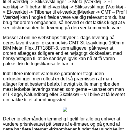
til el-værktøj -> Stiksavsklinger -> Metal|Værktøj -> El-
værktøj -> Tilbehør til el-værktøj -> Stiksavsklinger|Værktøj -
> El-værktøj -> Tilbehør til el-værktøj|Mærker -> CMT – Profil
Værktøj kan i nogle tilfælde være vældig relevant om du har
brug for ordren omgående, så herved er det faktisk klogt at vi
ser tidshorisonten for levering på den vedkommende vare.
Masser af online webshops tilbyder 1 dags levering på
deres favorit varer, eksempelvis CMT Stiksavklinge 160mm
BIM Metal Flex JT718BF-3, som alligevel påkræver at
ordren aflægges tidligere end et nøjagtigt klokkeslæt, med
hensynstagen til at de sandsynligvis kan nå at få varen
pakket før de logistikansatte har fri.
Indtil flere internet varehuse garanterer fragt uden
omkostninger, men oftest er det så præmissen at man
aftager for et bestemt beløb. I øvrigt skulle man gribe den
mest letkøbte leveringsmanér, som gerne – uanset om man
er i Køge, Kalundborg eller Skælskør – vil blive at få leveret
din pakke til et afhentningssted.
Det er jo efterhånden temmelig ligetil for alle og enhver at
vurdere prisniveauet på tværs af e-firmaer, og på grund af
dette har flere internet virksomheder fundet det uundgåeligt