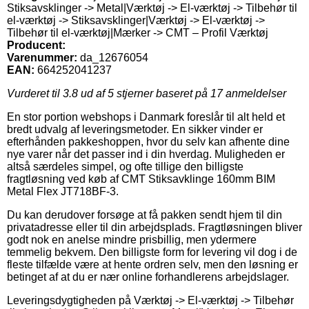
Stiksavsklinger -> Metal|Værktøj -> El-værktøj -> Tilbehør til
el-værktøj -> Stiksavsklinger|Værktøj -> El-værktøj ->
Tilbehør til el-værktøj|Mærker -> CMT – Profil Værktøj
Producent:
Varenummer:
da_12676054
EAN:
664252041237
Vurderet til
3.8
ud af 5 stjerner baseret på
17
anmeldelser
En stor portion webshops i Danmark foreslår til alt held et
bredt udvalg af leveringsmetoder. En sikker vinder er
efterhånden pakkeshoppen, hvor du selv kan afhente dine
nye varer når det passer ind i din hverdag. Muligheden er
altså særdeles simpel, og ofte tillige den billigste
fragtløsning ved køb af CMT Stiksavklinge 160mm BIM
Metal Flex JT718BF-3.
Du kan derudover forsøge at få pakken sendt hjem til din
privatadresse eller til din arbejdsplads. Fragtløsningen bliver
godt nok en anelse mindre prisbillig, men ydermere
temmelig bekvem. Den billigste form for levering vil dog i de
fleste tilfælde være at hente ordren selv, men den løsning er
betinget af at du er nær online forhandlerens arbejdslager.
Leveringsdygtigheden på Værktøj -> El-værktøj -> Tilbehør