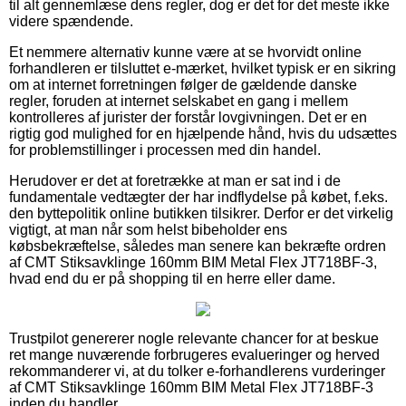
til alt gennemlæse dens regler, dog er det for det meste ikke
videre spændende.
Et nemmere alternativ kunne være at se hvorvidt online
forhandleren er tilsluttet e-mærket, hvilket typisk er en sikring
om at internet forretningen følger de gældende danske
regler, foruden at internet selskabet en gang i mellem
kontrolleres af jurister der forstår lovgivningen. Det er en
rigtig god mulighed for en hjælpende hånd, hvis du udsættes
for problemstillinger i processen med din handel.
Herudover er det at foretrække at man er sat ind i de
fundamentale vedtægter der har indflydelse på købet, f.eks.
den byttepolitik online butikken tilsikrer. Derfor er det virkelig
vigtigt, at man når som helst bibeholder ens
købsbekræftelse, således man senere kan bekræfte ordren
af CMT Stiksavklinge 160mm BIM Metal Flex JT718BF-3,
hvad end du er på shopping til en herre eller dame.
Trustpilot genererer nogle relevante chancer for at beskue
ret mange nuværende forbrugeres evalueringer og herved
rekommanderer vi, at du tolker e-forhandlerens vurderinger
af CMT Stiksavklinge 160mm BIM Metal Flex JT718BF-3
inden du handler.