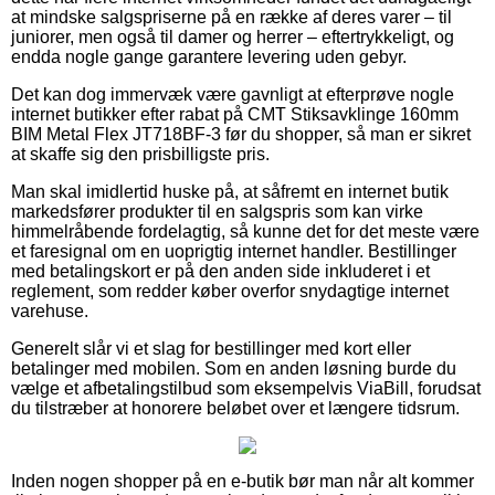
at mindske salgspriserne på en række af deres varer – til
juniorer, men også til damer og herrer – eftertrykkeligt, og
endda nogle gange garantere levering uden gebyr.
Det kan dog immervæk være gavnligt at efterprøve nogle
internet butikker efter rabat på CMT Stiksavklinge 160mm
BIM Metal Flex JT718BF-3 før du shopper, så man er sikret
at skaffe sig den prisbilligste pris.
Man skal imidlertid huske på, at såfremt en internet butik
markedsfører produkter til en salgspris som kan virke
himmelråbende fordelagtig, så kunne det for det meste være
et faresignal om en uoprigtig internet handler. Bestillinger
med betalingskort er på den anden side inkluderet i et
reglement, som redder køber overfor snydagtige internet
varehuse.
Generelt slår vi et slag for bestillinger med kort eller
betalinger med mobilen. Som en anden løsning burde du
vælge et afbetalingstilbud som eksempelvis ViaBill, forudsat
du tilstræber at honorere beløbet over et længere tidsrum.
Inden nogen shopper på en e-butik bør man når alt kommer