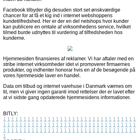
Facebook tilbyder dig desuden stort set ønskværdige
chancer for at få et kig ind i internet webshoppens
kundetilfredshed. Her er der en del netshops hvor kunder
kan publicere en omtale af virksomhedens service, hvilket
tilmed burde udnyttes til vurdering af tilfredsheden hos
kunderne.
Hjemmesiden finansieres af reklamer. Vi har aftaler med en
stribe internet virksomheder idet vi promoverer firmaernes
produkter, og indhenter honorar hvis en af de besøgende på
vores hjemmeside laver en handel.
Data om tilbud og internet varehuse i Danmark værnes om
tit, men vi giver ingen garanti imod rettelser der er lavet efter
at vi sidste gang opdaterede hjemmesidens informationer.
BITLY:
1
1
1
1
1
1
1
1
1
1
1
1
1
1
1
1
1
1
1
1
1
1
1
1
1
1
1
1
1
1
1
1
1
1
1
1
1
1
1
1
1
1
1
1
1
1
1
1
1
1
1
1
1
1
1
1
1
1
1
1
1
1
1
1
1
1
1
1
1
1
1
1
1
1
1
1
1
1
1
1
1
1
1
1
1
1
1
1
1
1
1
1
1
1
1
1
1
1
1
1