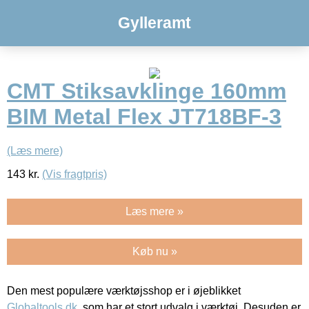
Gylleramt
CMT Stiksavklinge 160mm
BIM Metal Flex JT718BF-3
(Læs mere)
143
kr.
(Vis fragtpris)
Læs mere »
Køb nu »
Den mest populære værktøjsshop er i øjeblikket
Globaltools.dk
, som har et stort udvalg i værktøj. Desuden er