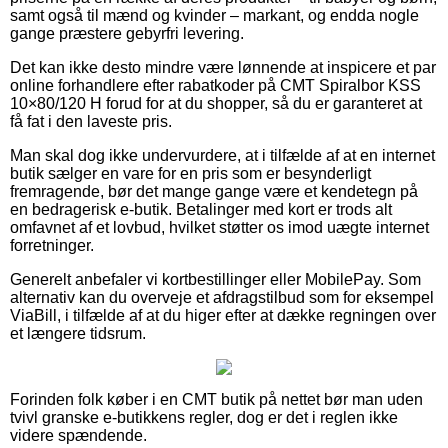
samt også til mænd og kvinder – markant, og endda nogle
gange præstere gebyrfri levering.
Det kan ikke desto mindre være lønnende at inspicere et par
online forhandlere efter rabatkoder på CMT Spiralbor KSS
10×80/120 H forud for at du shopper, så du er garanteret at
få fat i den laveste pris.
Man skal dog ikke undervurdere, at i tilfælde af at en internet
butik sælger en vare for en pris som er besynderligt
fremragende, bør det mange gange være et kendetegn på
en bedragerisk e-butik. Betalinger med kort er trods alt
omfavnet af et lovbud, hvilket støtter os imod uægte internet
forretninger.
Generelt anbefaler vi kortbestillinger eller MobilePay. Som
alternativ kan du overveje et afdragstilbud som for eksempel
ViaBill, i tilfælde af at du higer efter at dække regningen over
et længere tidsrum.
Forinden folk køber i en CMT butik på nettet bør man uden
tvivl granske e-butikkens regler, dog er det i reglen ikke
videre spændende.