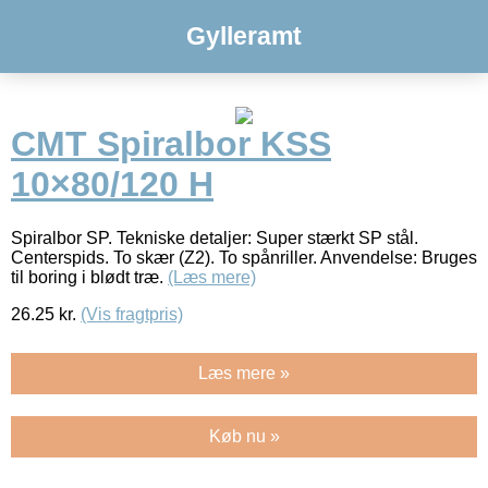
Gylleramt
CMT Spiralbor KSS
10×80/120 H
Spiralbor SP. Tekniske detaljer: Super stærkt SP stål.
Centerspids. To skær (Z2). To spånriller. Anvendelse: Bruges
til boring i blødt træ.
(Læs mere)
26.25
kr.
(Vis fragtpris)
Læs mere »
Køb nu »