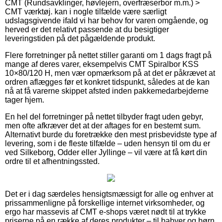
CMT (Rundsavklinger, høvlejern, overfræserbor m.m.) >
CMT værktøj. kan i nogle tilfælde være særligt
udslagsgivende ifald vi har behov for varen omgående, og
herved er det relativt passende at du besigtiger
leveringstiden på det pågældende produkt.
Flere forretninger på nettet stiller garanti om 1 dags fragt på
mange af deres varer, eksempelvis CMT Spiralbor KSS
10×80/120 H, men vær opmærksom på at det er påkrævet at
ordren aflægges før et konkret tidspunkt, således at de kan
nå at få varerne skippet afsted inden pakkemedarbejderne
tager hjem.
En hel del forretninger på nettet tilbyder fragt uden gebyr,
men ofte afkræver det at der aftages for en bestemt sum.
Alternativt burde du foretrække den mest prisbevidste type af
levering, som i de fleste tilfælde – uden hensyn til om du er
ved Silkeborg, Odder eller Jyllinge – vil være at få kørt din
ordre til et afhentningssted.
Det er i dag særdeles hensigtsmæssigt for alle og enhver at
prissammenligne på forskellige internet virksomheder, og
ergo har massevis af CMT e-shops været nødt til at trykke
priserne på en række af deres produkter – til babyer og børn,