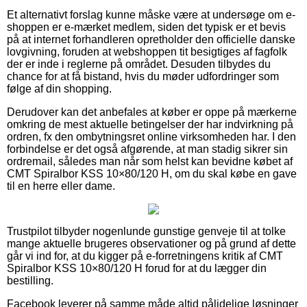
Et alternativt forslag kunne måske være at undersøge om e-
shoppen er e-mærket medlem, siden det typisk er et bevis
på at internet forhandleren opretholder den officielle danske
lovgivning, foruden at webshoppen tit besigtiges af fagfolk
der er inde i reglerne på området. Desuden tilbydes du
chance for at få bistand, hvis du møder udfordringer som
følge af din shopping.
Derudover kan det anbefales at køber er oppe på mærkerne
omkring de mest aktuelle betingelser der har indvirkning på
ordren, fx den ombytningsret online virksomheden har. I den
forbindelse er det også afgørende, at man stadig sikrer sin
ordremail, således man når som helst kan bevidne købet af
CMT Spiralbor KSS 10×80/120 H, om du skal købe en gave
til en herre eller dame.
Trustpilot tilbyder nogenlunde gunstige genveje til at tolke
mange aktuelle brugeres observationer og på grund af dette
går vi ind for, at du kigger på e-forretningens kritik af CMT
Spiralbor KSS 10×80/120 H forud for at du lægger din
bestilling.
Facebook leverer på samme måde altid pålidelige løsninger