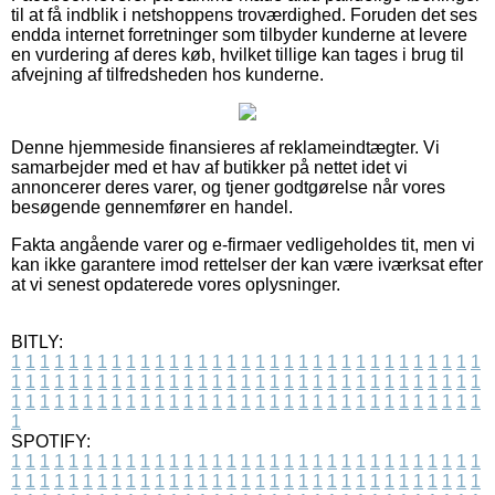
til at få indblik i netshoppens troværdighed. Foruden det ses
endda internet forretninger som tilbyder kunderne at levere
en vurdering af deres køb, hvilket tillige kan tages i brug til
afvejning af tilfredsheden hos kunderne.
Denne hjemmeside finansieres af reklameindtægter. Vi
samarbejder med et hav af butikker på nettet idet vi
annoncerer deres varer, og tjener godtgørelse når vores
besøgende gennemfører en handel.
Fakta angående varer og e-firmaer vedligeholdes tit, men vi
kan ikke garantere imod rettelser der kan være iværksat efter
at vi senest opdaterede vores oplysninger.
BITLY:
1
1
1
1
1
1
1
1
1
1
1
1
1
1
1
1
1
1
1
1
1
1
1
1
1
1
1
1
1
1
1
1
1
1
1
1
1
1
1
1
1
1
1
1
1
1
1
1
1
1
1
1
1
1
1
1
1
1
1
1
1
1
1
1
1
1
1
1
1
1
1
1
1
1
1
1
1
1
1
1
1
1
1
1
1
1
1
1
1
1
1
1
1
1
1
1
1
1
1
1
SPOTIFY:
1
1
1
1
1
1
1
1
1
1
1
1
1
1
1
1
1
1
1
1
1
1
1
1
1
1
1
1
1
1
1
1
1
1
1
1
1
1
1
1
1
1
1
1
1
1
1
1
1
1
1
1
1
1
1
1
1
1
1
1
1
1
1
1
1
1