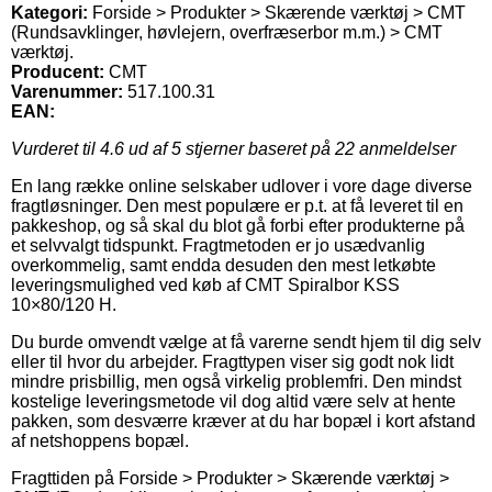
Kategori:
Forside > Produkter > Skærende værktøj > CMT
(Rundsavklinger, høvlejern, overfræserbor m.m.) > CMT
værktøj.
Producent:
CMT
Varenummer:
517.100.31
EAN:
Vurderet til
4.6
ud af 5 stjerner baseret på
22
anmeldelser
En lang række online selskaber udlover i vore dage diverse
fragtløsninger. Den mest populære er p.t. at få leveret til en
pakkeshop, og så skal du blot gå forbi efter produkterne på
et selvvalgt tidspunkt. Fragtmetoden er jo usædvanlig
overkommelig, samt endda desuden den mest letkøbte
leveringsmulighed ved køb af CMT Spiralbor KSS
10×80/120 H.
Du burde omvendt vælge at få varerne sendt hjem til dig selv
eller til hvor du arbejder. Fragttypen viser sig godt nok lidt
mindre prisbillig, men også virkelig problemfri. Den mindst
kostelige leveringsmetode vil dog altid være selv at hente
pakken, som desværre kræver at du har bopæl i kort afstand
af netshoppens bopæl.
Fragttiden på Forside > Produkter > Skærende værktøj >