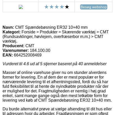
Besøg webshop
Navn:
CMT Spændebøsning ER32 10×40 mm
Kategori:
Forside > Produkter > Skærende værktøj > CMT
(Rundsavklinger, høvlejern, overfræserbor m.m.) > CMT
værktøj.
Producent:
CMT
Varenummer:
184.100.00
EAN:
664252008469
Vurderet til
4.6
ud af 5 stjerner baseret på
40
anmeldelser
Masser af online varehuse giver nu om stunder alverdens
former for levering. En af dem der er mest populær er for
nærværende levering til et afhentningssted, fordi du så har
fuld fleksibilitet til at hente de nyindkøbte produkter når der
er mulighed for det. Fragtmuligheden er nemlig i høj grad
enkel, samt mange gange også den mest letkøbte form for
levering ved køb af CMT Spændebøsning ER32 10×40 mm.
Du burde alternativt prøve at vælge afsending til dit hus eller
til adressen hvor du arbejder. Fragtløsningen er som oftest