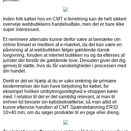
Inden folk køber hos en CMT e-forretning kan de helt sikkert
overveje webbutikkens handelsaftale, men det er bare ikke
super interessant.
Et nemmere alternativ kunne derfor være at bemærke om
online firmaet er medlem af e-mærket, da det kan være en
påvisning af at webbutikken følger gældende dansk
lovgivning, foruden at internet butikken nu og da efterses af
jurister der forstår de gældende love. Desuden giver det dig
genvej til støtte, hvis du får vanskeligheder i processen med
din handel.
Dertil er det en hjælp at du er vaks omkring de primære
bestemmelser der kan have betydning for købet, for
eksempel hvilken ombytningsrettighed e-shoppen kører
med. I relation til det er det samtidig relevant, at man til
enhver tid bevarer sin købsbekræftelse, så man altid vil
kunne eftervise handlen af CMT Spændebøsning ER32
10×40 mm, om du søger produkter til en pige eller dreng.