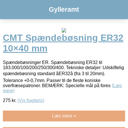
Gylleramt
CMT Spændebøsning ER32
10×40 mm
Spændebøsninger ER. Spændebøsning ER32 til
183.000/100/200/250/300/400. Tekniske detaljer: Udskiftelig
spændebøsning standard âER32â (fra 3 til 20mm).
Tolerance +0-0,7mm. Passer til de fleste koniske
overfræsepatroner. BEMÆRK: Specielle mål på fores
(Læs
mere)
275
kr.
(Vis fragtpris)
Læs mere »