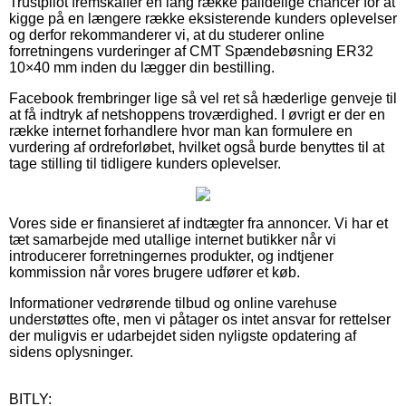
Trustpilot fremskaffer en lang række pålidelige chancer for at
kigge på en længere række eksisterende kunders oplevelser
og derfor rekommanderer vi, at du studerer online
forretningens vurderinger af CMT Spændebøsning ER32
10×40 mm inden du lægger din bestilling.
Facebook frembringer lige så vel ret så hæderlige genveje til
at få indtryk af netshoppens troværdighed. I øvrigt er der en
række internet forhandlere hvor man kan formulere en
vurdering af ordreforløbet, hvilket også burde benyttes til at
tage stilling til tidligere kunders oplevelser.
Vores side er finansieret af indtægter fra annoncer. Vi har et
tæt samarbejde med utallige internet butikker når vi
introducerer forretningernes produkter, og indtjener
kommission når vores brugere udfører et køb.
Informationer vedrørende tilbud og online varehuse
understøttes ofte, men vi påtager os intet ansvar for rettelser
der muligvis er udarbejdet siden nyligste opdatering af
sidens oplysninger.
BITLY: