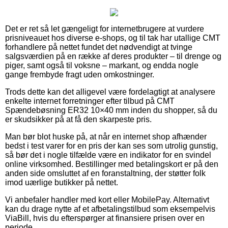
Det er ret så let gængeligt for internetbrugere at vurdere
prisniveauet hos diverse e-shops, og til tak har utallige CMT
forhandlere på nettet fundet det nødvendigt at tvinge
salgsværdien på en række af deres produkter – til drenge og
piger, samt også til voksne – markant, og endda nogle
gange frembyde fragt uden omkostninger.
Trods dette kan det alligevel være fordelagtigt at analysere
enkelte internet forretninger efter tilbud på CMT
Spændebøsning ER32 10×40 mm inden du shopper, så du
er skudsikker på at få den skarpeste pris.
Man bør blot huske på, at når en internet shop afhænder
bedst i test varer for en pris der kan ses som utrolig gunstig,
så bør det i nogle tilfælde være en indikator for en svindel
online virksomhed. Bestillinger med betalingskort er på den
anden side omsluttet af en foranstaltning, der støtter folk
imod uærlige butikker på nettet.
Vi anbefaler handler med kort eller MobilePay. Alternativt
kan du drage nytte af et afbetalingstilbud som eksempelvis
ViaBill, hvis du efterspørger at finansiere prisen over en
periode.