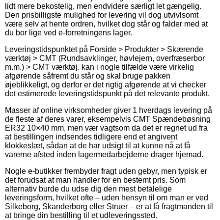
lidt mere bekostelig, men endvidere særligt let gængelig.
Den prisbilligste mulighed for levering vil dog utvivlsomt
være selv at hente ordren, hvilket dog står og falder med at
du bor lige ved e-forretningens lager.
Leveringstidspunktet på Forside > Produkter > Skærende
værktøj > CMT (Rundsavklinger, høvlejern, overfræserbor
m.m.) > CMT værktøj. kan i nogle tilfælde være virkelig
afgørende såfremt du står og skal bruge pakken
øjeblikkeligt, og derfor er det rigtig afgørende at vi checker
det estimerede leveringstidspunkt på det relevante produkt.
Masser af online virksomheder giver 1 hverdags levering på
de fleste af deres varer, eksempelvis CMT Spændebøsning
ER32 10×40 mm, men vær vagtsom da det er regnet ud fra
at bestillingen indsendes tidligere end et angivent
klokkeslæt, sådan at de har udsigt til at kunne nå at få
varerne afsted inden lagermedarbejderne drager hjemad.
Nogle e-butikker frembyder fragt uden gebyr, men typisk er
det forudsat at man handler for en bestemt pris. Som
alternativ burde du udse dig den mest betalelige
leveringsform, hvilket ofte – uden hensyn til om man er ved
Silkeborg, Skanderborg eller Struer – er at få fragtmanden til
at bringe din bestilling til et udleveringssted.