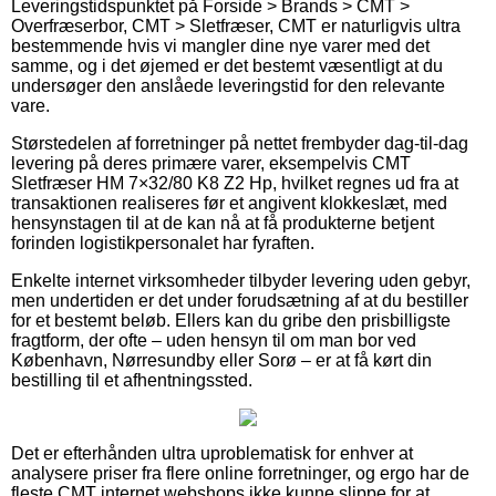
Leveringstidspunktet på Forside > Brands > CMT >
Overfræserbor, CMT > Sletfræser, CMT er naturligvis ultra
bestemmende hvis vi mangler dine nye varer med det
samme, og i det øjemed er det bestemt væsentligt at du
undersøger den anslåede leveringstid for den relevante
vare.
Størstedelen af forretninger på nettet frembyder dag-til-dag
levering på deres primære varer, eksempelvis CMT
Sletfræser HM 7×32/80 K8 Z2 Hp, hvilket regnes ud fra at
transaktionen realiseres før et angivent klokkeslæt, med
hensynstagen til at de kan nå at få produkterne betjent
forinden logistikpersonalet har fyraften.
Enkelte internet virksomheder tilbyder levering uden gebyr,
men undertiden er det under forudsætning af at du bestiller
for et bestemt beløb. Ellers kan du gribe den prisbilligste
fragtform, der ofte – uden hensyn til om man bor ved
København, Nørresundby eller Sorø – er at få kørt din
bestilling til et afhentningssted.
Det er efterhånden ultra uproblematisk for enhver at
analysere priser fra flere online forretninger, og ergo har de
fleste CMT internet webshops ikke kunne slippe for at