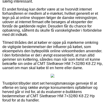
særlig interessant.
Et andet forslag kan derfor være at se hvorvidt internet
forhandleren er medlem af e-mærket, hvilket generelt er et
tegn på at online shoppen følger de danske retningslinjer,
udover at internet firmaet ofte besøges af eksperter der
forstår de gældende regler. Desuden får du chance for
opbakning, såfremt du skulle få vanskeligheder i forbindelse
med dit indkøb.
Tilmed tilrådes det at køber er oppe på mærkerne omkring
de vigtigste bestemmelser der influerer på købet, som
eksempelvis den byttepolitik online virksomheden anvender.
I den forbindelse er det i øvrigt essesentielt, at man altid
gemmer sin kvittering, således man når som helst vil kunne
bekræfte sin ordre af CMT Sletfræser HM 7×32/80 K8 Z2 Hp,
uanset om man skal købe til en herre eller dame.
Trustpilot tilbyder stort set hensigtsmæssige genveje til at
efterse en lang række øvrige konsumenters opfattelser og
herved går vi ind for, at du evaluerer e-butikkens
bedømmelser af CMT Sletfræser HM 7×32/80 K8 Z2 Hp
forud for at du handler.