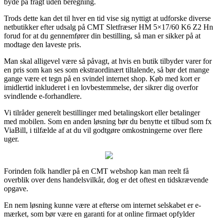
byde på fragt uden beregning.
Trods dette kan det til hver en tid vise sig nyttigt at udforske diverse
netbutikker efter udsalg på CMT Sletfræser HM 5×17/60 K6 Z2 Hn
forud for at du gennemfører din bestilling, så man er sikker på at
modtage den laveste pris.
Man skal alligevel være så påvagt, at hvis en butik tilbyder varer for
en pris som kan ses som ekstraordinært tiltalende, så bør det mange
gange være et tegn på en svindel internet shop. Køb med kort er
imidlertid inkluderet i en lovbestemmelse, der sikrer dig overfor
svindlende e-forhandlere.
Vi tilråder generelt bestillinger med betalingskort eller betalinger
med mobilen. Som en anden løsning bør du benytte et tilbud som fx
ViaBill, i tilfælde af at du vil godtgøre omkostningerne over flere
uger.
Forinden folk handler på en CMT webshop kan man reelt få
overblik over dens handelsvilkår, dog er det oftest en tidskrævende
opgave.
En nem løsning kunne være at efterse om internet selskabet er e-
mærket, som bør være en garanti for at online firmaet opfylder