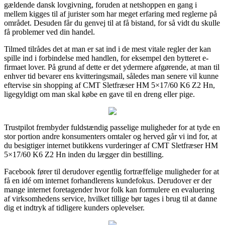
gældende dansk lovgivning, foruden at netshoppen en gang i
mellem kigges til af jurister som har meget erfaring med reglerne på
området. Desuden får du genvej til at få bistand, for så vidt du skulle
få problemer ved din handel.
Tilmed tilrådes det at man er sat ind i de mest vitale regler der kan
spille ind i forbindelse med handlen, for eksempel den bytteret e-
firmaet lover. På grund af dette er det ydermere afgørende, at man til
enhver tid bevarer ens kvitteringsmail, således man senere vil kunne
eftervise sin shopping af CMT Sletfræser HM 5×17/60 K6 Z2 Hn,
ligegyldigt om man skal købe en gave til en dreng eller pige.
Trustpilot frembyder fuldstændig passelige muligheder for at tyde en
stor portion andre konsumenters omtaler og herved går vi ind for, at
du besigtiger internet butikkens vurderinger af CMT Sletfræser HM
5×17/60 K6 Z2 Hn inden du lægger din bestilling.
Facebook fører til derudover egentlig fortræffelige muligheder for at
få en idé om internet forhandlerens kundefokus. Derudover er der
mange internet foretagender hvor folk kan formulere en evaluering
af virksomhedens service, hvilket tillige bør tages i brug til at danne
dig et indtryk af tidligere kunders oplevelser.