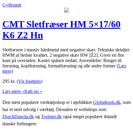
Gylleramt
CMT Sletfræser HM 5×17/60
K6 Z2 Hn
Sletfræsere i massiv hårdmetal med negative skær. Tekniske detaljer:
HWM af bedste kvalitet. 2 negative skær HW [Z2]. Giver en flot
kant på oversiden. Kaster spånen nedad. Anvendelse: Bruges til
fræsning, kopifræsning, formatfræsning og alle andre former
(Læs
mere)
295
kr.
(Vis fragtpris)
Læs mere »
Køb nu »
Den mest populære værktøjsshop er i øjeblikket
Globaltools.dk
, som
har et stort udvalg i værktøj. Desuden er webshops som
DorchDanola.dk
og
Toolster.dk
også meget populære iblandt
danske forbrugere.