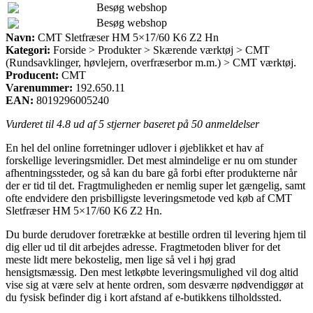
Besøg webshop
Besøg webshop
Navn:
CMT Sletfræser HM 5×17/60 K6 Z2 Hn
Kategori:
Forside > Produkter > Skærende værktøj > CMT
(Rundsavklinger, høvlejern, overfræserbor m.m.) > CMT værktøj.
Producent:
CMT
Varenummer:
192.650.11
EAN:
8019296005240
Vurderet til
4.8
ud af 5 stjerner baseret på
50
anmeldelser
En hel del online forretninger udlover i øjeblikket et hav af
forskellige leveringsmidler. Det mest almindelige er nu om stunder
afhentningssteder, og så kan du bare gå forbi efter produkterne når
der er tid til det. Fragtmuligheden er nemlig super let gængelig, samt
ofte endvidere den prisbilligste leveringsmetode ved køb af CMT
Sletfræser HM 5×17/60 K6 Z2 Hn.
Du burde derudover foretrække at bestille ordren til levering hjem til
dig eller ud til dit arbejdes adresse. Fragtmetoden bliver for det
meste lidt mere bekostelig, men lige så vel i høj grad
hensigtsmæssig. Den mest letkøbte leveringsmulighed vil dog altid
vise sig at være selv at hente ordren, som desværre nødvendiggør at
du fysisk befinder dig i kort afstand af e-butikkens tilholdssted.