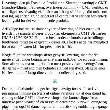
Leveringstiden på Forside > Produkter > Skærende værktøj > CMT
(Rundsavklinger, høvlejern, overfræserbor m.m.) > CMT værktøj. er
naturligvis usædvanlig vital når man står og skal bruge din ordre om
kort tid, og af den grund er det ret så centralt at vi ser den forventede
leveringstid for det vedkommende produkt.
Adskillige internet selskaber byder på levering på blot en enkelt
hverdag på mange af deres produkter, eksempelvis CMT Sletfræser
HM 5×17/60 K6 Z2 Hn, men husk at det er forudsat at bestillingen
fuldbyrdes forud for et givent klokkeslæt, således at de har mulighed
for at nå at få varen klar før personalet har fri.
Nogle få online webshops sikrer gebyrfri levering, men for det
meste er det under betingelse af at man indkøber for en bestemt sum.
Som alternativ må man gribe den mest prisbevidste leveringsform,
der gerne – hvad end man befinder sig ved Næstved, Slagelse eller
Haslev – er at få bragt dine varer til et udleveringssted.
Det er jo efterhånden meget hensigtsmæssigt for os alle at lave
prissammenligning på tværs af online varehuse, og af den grund har
en lang række CMT online webshops ikke kunne slippe for at
mindske prisniveauet på en række af deres produkter – til drenge og
piger, men også til damer og herrer – drastisk, og endda nogle gange