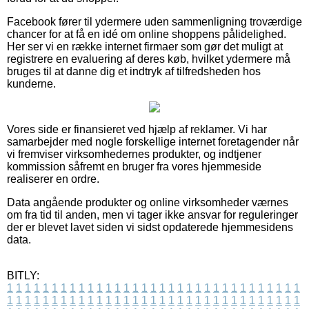
Facebook fører til ydermere uden sammenligning troværdige
chancer for at få en idé om online shoppens pålidelighed.
Her ser vi en række internet firmaer som gør det muligt at
registrere en evaluering af deres køb, hvilket ydermere må
bruges til at danne dig et indtryk af tilfredsheden hos
kunderne.
Vores side er finansieret ved hjælp af reklamer. Vi har
samarbejder med nogle forskellige internet foretagender når
vi fremviser virksomhedernes produkter, og indtjener
kommission såfremt en bruger fra vores hjemmeside
realiserer en ordre.
Data angående produkter og online virksomheder værnes
om fra tid til anden, men vi tager ikke ansvar for reguleringer
der er blevet lavet siden vi sidst opdaterede hjemmesidens
data.
BITLY:
1
1
1
1
1
1
1
1
1
1
1
1
1
1
1
1
1
1
1
1
1
1
1
1
1
1
1
1
1
1
1
1
1
1
1
1
1
1
1
1
1
1
1
1
1
1
1
1
1
1
1
1
1
1
1
1
1
1
1
1
1
1
1
1
1
1