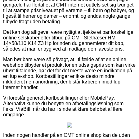
gengæld har flertallet af CMT internet outlets set sig tvunget
til at stampe prisniveauet på varerne – til børn og babyer, og
ligeså til herrer og damer – enormt, og endda nogle gange
tilbyde fragt uden betaling.
Det kan dog alligevel være nyttigt at tjekke et par forskellige
online selskaber efter tilbud på CMT Sletfræser HM
14×58/110 K14 Z3 Hp forinden du gennemfører dit køb,
således at man er tryg ved at modtage den laveste pris.
Man bør bare være så påvagt, at i tilfælde af at en online
webshop tilbyder et produkt for en udsalgspris som kan virke
uhørt tiltalende, bør det for det meste være en indikation på
en fup e-shop. Kortbestillinger er ikke desto mindre
inkluderet i en anordning, der bistår køberen imod fup
internet handler.
Vi foreslår generelt kortbestillinger eller MobilePay.
Alternativt kunne du benytte en afbetalingsløsning som
f.eks. ViaBill, når du har i sinde at klare beløbet af flere
omgange.
Inden nogen handler på en CMT online shop kan de uden