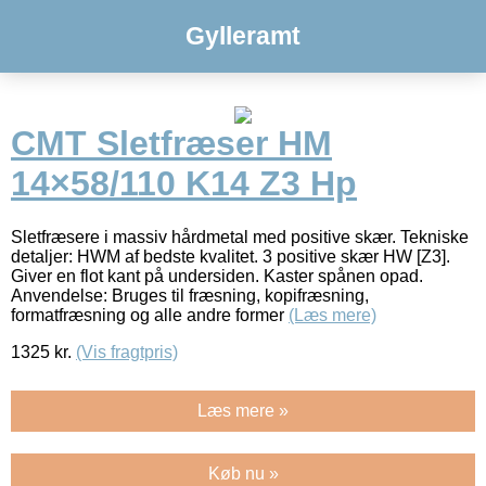
Gylleramt
CMT Sletfræser HM
14×58/110 K14 Z3 Hp
Sletfræsere i massiv hårdmetal med positive skær. Tekniske
detaljer: HWM af bedste kvalitet. 3 positive skær HW [Z3].
Giver en flot kant på undersiden. Kaster spånen opad.
Anvendelse: Bruges til fræsning, kopifræsning,
formatfræsning og alle andre former
(Læs mere)
1325
kr.
(Vis fragtpris)
Læs mere »
Køb nu »