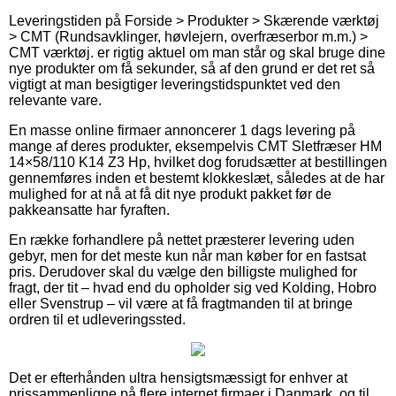
Leveringstiden på Forside > Produkter > Skærende værktøj
> CMT (Rundsavklinger, høvlejern, overfræserbor m.m.) >
CMT værktøj. er rigtig aktuel om man står og skal bruge dine
nye produkter om få sekunder, så af den grund er det ret så
vigtigt at man besigtiger leveringstidspunktet ved den
relevante vare.
En masse online firmaer annoncerer 1 dags levering på
mange af deres produkter, eksempelvis CMT Sletfræser HM
14×58/110 K14 Z3 Hp, hvilket dog forudsætter at bestillingen
gennemføres inden et bestemt klokkeslæt, således at de har
mulighed for at nå at få dit nye produkt pakket før de
pakkeansatte har fyraften.
En række forhandlere på nettet præsterer levering uden
gebyr, men for det meste kun når man køber for en fastsat
pris. Derudover skal du vælge den billigste mulighed for
fragt, der tit – hvad end du opholder sig ved Kolding, Hobro
eller Svenstrup – vil være at få fragtmanden til at bringe
ordren til et udleveringssted.
Det er efterhånden ultra hensigtsmæssigt for enhver at
prissammenligne på flere internet firmaer i Danmark, og til