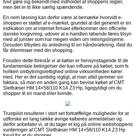
tvivl gøre sig bekendt med indholdet af shoppens regler,
men det er tit ikke særlig spændende.
En nem løsning kan derfor være at bemærke hvorvidt e-
shoppen er støttet af e-mærket, grundet at det generelt er en
indikation om at internet firmaet efterkommer den officielle
danske lovgivning, udover at e-handlen løbende føres tilsyn
med af jurister som har megen viden om retningslinjerne.
Desuden tilbydes du anledning til en håndsrækning, ifald du
får dilemmaer med din shopping.
Foruden dette foreslår vi at køber er hensynstagende til de
fundamentale betingelser der kan influere på købet, som fx
hvilken ombytningsrettighed online virksomheden kører
med. Her er det samtidig vigtigt, at man altid gemmer sin
faktura, så man en anden gang kan bevise købet af CMT
Sletfræser HM 14×58/110 K14 Z3 Hp, ligegyldigt om du
shopper til en mand eller kvinde.
Trustpilot resulterer i stort set fortræffelige muligheder for at
udforske en lang række øvrige køberes anmeldelser og
derfor anbefaler vi, at du tager et kig på online webshoppens
vurderinger af CMT Sletfræser HM 14×58/110 K14 Z3 Hp
forud for at du shopper.