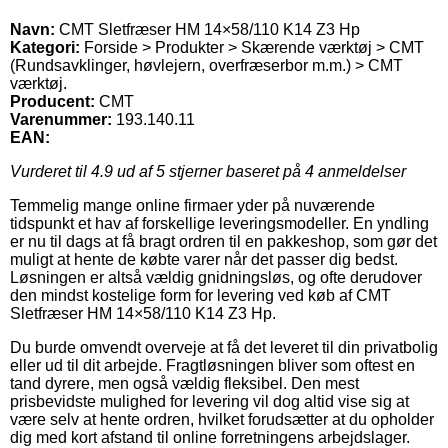
Navn:
CMT Sletfræser HM 14×58/110 K14 Z3 Hp
Kategori:
Forside > Produkter > Skærende værktøj > CMT
(Rundsavklinger, høvlejern, overfræserbor m.m.) > CMT
værktøj.
Producent:
CMT
Varenummer:
193.140.11
EAN:
Vurderet til
4.9
ud af 5 stjerner baseret på
4
anmeldelser
Temmelig mange online firmaer yder på nuværende
tidspunkt et hav af forskellige leveringsmodeller. En yndling
er nu til dags at få bragt ordren til en pakkeshop, som gør det
muligt at hente de købte varer når det passer dig bedst.
Løsningen er altså vældig gnidningsløs, og ofte derudover
den mindst kostelige form for levering ved køb af CMT
Sletfræser HM 14×58/110 K14 Z3 Hp.
Du burde omvendt overveje at få det leveret til din privatbolig
eller ud til dit arbejde. Fragtløsningen bliver som oftest en
tand dyrere, men også vældig fleksibel. Den mest
prisbevidste mulighed for levering vil dog altid vise sig at
være selv at hente ordren, hvilket forudsætter at du opholder
dig med kort afstand til online forretningens arbejdslager.