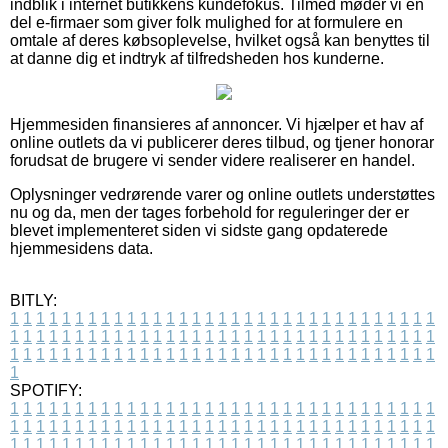
indblik i internet butikkens kundefokus. Tilmed møder vi en
del e-firmaer som giver folk mulighed for at formulere en
omtale af deres købsoplevelse, hvilket også kan benyttes til
at danne dig et indtryk af tilfredsheden hos kunderne.
Hjemmesiden finansieres af annoncer. Vi hjælper et hav af
online outlets da vi publicerer deres tilbud, og tjener honorar
forudsat de brugere vi sender videre realiserer en handel.
Oplysninger vedrørende varer og online outlets understøttes
nu og da, men der tages forbehold for reguleringer der er
blevet implementeret siden vi sidste gang opdaterede
hjemmesidens data.
BITLY:
1
1
1
1
1
1
1
1
1
1
1
1
1
1
1
1
1
1
1
1
1
1
1
1
1
1
1
1
1
1
1
1
1
1
1
1
1
1
1
1
1
1
1
1
1
1
1
1
1
1
1
1
1
1
1
1
1
1
1
1
1
1
1
1
1
1
1
1
1
1
1
1
1
1
1
1
1
1
1
1
1
1
1
1
1
1
1
1
1
1
1
1
1
1
1
1
1
1
1
1
SPOTIFY:
1
1
1
1
1
1
1
1
1
1
1
1
1
1
1
1
1
1
1
1
1
1
1
1
1
1
1
1
1
1
1
1
1
1
1
1
1
1
1
1
1
1
1
1
1
1
1
1
1
1
1
1
1
1
1
1
1
1
1
1
1
1
1
1
1
1
1
1
1
1
1
1
1
1
1
1
1
1
1
1
1
1
1
1
1
1
1
1
1
1
1
1
1
1
1
1
1
1
1