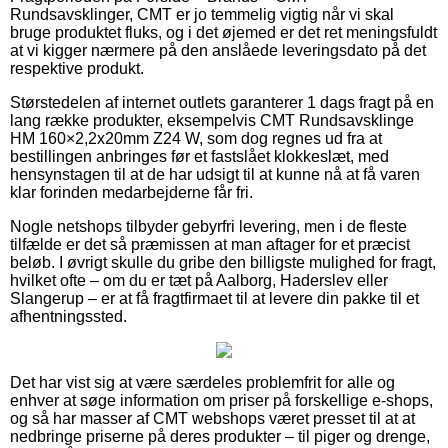
Rundsavsklinger, CMT er jo temmelig vigtig når vi skal
bruge produktet fluks, og i det øjemed er det ret meningsfuldt
at vi kigger nærmere på den anslåede leveringsdato på det
respektive produkt.
Størstedelen af internet outlets garanterer 1 dags fragt på en
lang række produkter, eksempelvis CMT Rundsavsklinge
HM 160×2,2x20mm Z24 W, som dog regnes ud fra at
bestillingen anbringes før et fastslået klokkeslæt, med
hensynstagen til at de har udsigt til at kunne nå at få varen
klar forinden medarbejderne får fri.
Nogle netshops tilbyder gebyrfri levering, men i de fleste
tilfælde er det så præmissen at man aftager for et præcist
beløb. I øvrigt skulle du gribe den billigste mulighed for fragt,
hvilket ofte – om du er tæt på Aalborg, Haderslev eller
Slangerup – er at få fragtfirmaet til at levere din pakke til et
afhentningssted.
Det har vist sig at være særdeles problemfrit for alle og
enhver at søge information om priser på forskellige e-shops,
og så har masser af CMT webshops været presset til at at
nedbringe priserne på deres produkter – til piger og drenge,