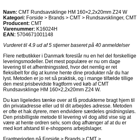
Navn:
CMT Rundsavsklinge HM 160×2,2x20mm Z24 W
Kategori:
Forside > Brands > CMT > Rundsavsklinger, CMT
Producent:
CMT
Varenummer:
K16024H
EAN:
5704671001148
Vurderet til
4.9
ud af 5 stjerner baseret på
40
anmeldelser
Flere netbutikker i Danmark foreslår nu en hel del forskellige
leveringsmodeller. Det mest populære er nu om dage
levering til et afhentningssted, hvor det nemlig er ret
fleksibelt for dig at kunne hente dine produkter når du har
lyst. Metoden er jo ret så praktisk, og i mange tilfælde tillige
den mest prisbevidste fragtform ved køb af CMT
Rundsavsklinge HM 160×2,2x20mm Z24 W.
Du kan ligeledes tænke over at få produkterne bragt hjem til
din privatadresse eller ud til dit arbejdes adresse. Metoden
er ofte et hak dyrere, men endvidere særdeles gnidningsløs.
Den prisbilligste metode til levering vil dog altid vise sig at
være at hente ordren selv, som dog afhænger af at du er
med kort afstand til e-shoppens arbejdslager.
Fragtperioden på Forside > Brands > CMT >