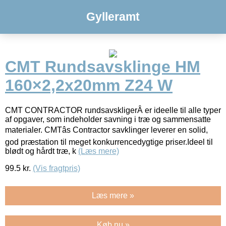
Gylleramt
CMT Rundsavsklinge HM
160×2,2x20mm Z24 W
CMT CONTRACTOR rundsavskligerÂ er ideelle til alle typer
af opgaver, som indeholder savning i træ og sammensatte
materialer. CMTâs Contractor savklinger leverer en solid,
god præstation til meget konkurrencedygtige priser.Ideel til
blødt og hårdt træ, k
(Læs mere)
99.5
kr.
(Vis fragtpris)
Læs mere »
Køb nu »