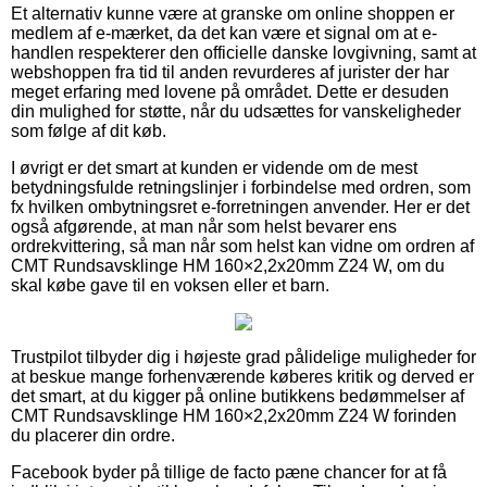
Et alternativ kunne være at granske om online shoppen er
medlem af e-mærket, da det kan være et signal om at e-
handlen respekterer den officielle danske lovgivning, samt at
webshoppen fra tid til anden revurderes af jurister der har
meget erfaring med lovene på området. Dette er desuden
din mulighed for støtte, når du udsættes for vanskeligheder
som følge af dit køb.
I øvrigt er det smart at kunden er vidende om de mest
betydningsfulde retningslinjer i forbindelse med ordren, som
fx hvilken ombytningsret e-forretningen anvender. Her er det
også afgørende, at man når som helst bevarer ens
ordrekvittering, så man når som helst kan vidne om ordren af
CMT Rundsavsklinge HM 160×2,2x20mm Z24 W, om du
skal købe gave til en voksen eller et barn.
Trustpilot tilbyder dig i højeste grad pålidelige muligheder for
at beskue mange forhenværende køberes kritik og derved er
det smart, at du kigger på online butikkens bedømmelser af
CMT Rundsavsklinge HM 160×2,2x20mm Z24 W forinden
du placerer din ordre.
Facebook byder på tillige de facto pæne chancer for at få