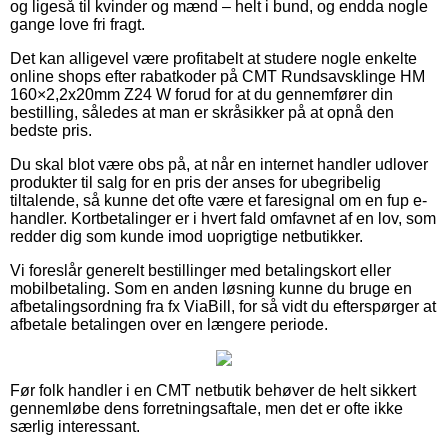
og ligeså til kvinder og mænd – helt i bund, og endda nogle
gange love fri fragt.
Det kan alligevel være profitabelt at studere nogle enkelte
online shops efter rabatkoder på CMT Rundsavsklinge HM
160×2,2x20mm Z24 W forud for at du gennemfører din
bestilling, således at man er skråsikker på at opnå den
bedste pris.
Du skal blot være obs på, at når en internet handler udlover
produkter til salg for en pris der anses for ubegribelig
tiltalende, så kunne det ofte være et faresignal om en fup e-
handler. Kortbetalinger er i hvert fald omfavnet af en lov, som
redder dig som kunde imod uoprigtige netbutikker.
Vi foreslår generelt bestillinger med betalingskort eller
mobilbetaling. Som en anden løsning kunne du bruge en
afbetalingsordning fra fx ViaBill, for så vidt du efterspørger at
afbetale betalingen over en længere periode.
Før folk handler i en CMT netbutik behøver de helt sikkert
gennemløbe dens forretningsaftale, men det er ofte ikke
særlig interessant.