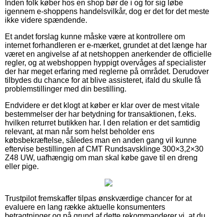
Inden folk køber hos en shop bør de i og for sig løbe
igennem e-shoppens handelsvilkår, dog er det for det meste
ikke videre spændende.
Et andet forslag kunne måske være at kontrollere om
internet forhandleren er e-mærket, grundet at det længe har
været en angivelse af at netshoppen anerkender de officielle
regler, og at webshoppen hyppigt overvåges af specialister
der har meget erfaring med reglerne på området. Derudover
tilbydes du chance for at blive assisteret, ifald du skulle få
problemstillinger med din bestilling.
Endvidere er det klogt at køber er klar over de mest vitale
bestemmelser der har betydning for transaktionen, f.eks.
hvilken returret butikken har. I den relation er det samtidig
relevant, at man når som helst beholder ens
købsbekræftelse, således man en anden gang vil kunne
eftervise bestillingen af CMT Rundsavsklinge 300×3,2×30
Z48 UW, uafhængig om man skal købe gave til en dreng
eller pige.
Trustpilot fremskaffer tilpas ønskværdige chancer for at
evaluere en lang række aktuelle konsumenters
betragtninger og på grund af dette rekommanderer vi, at du