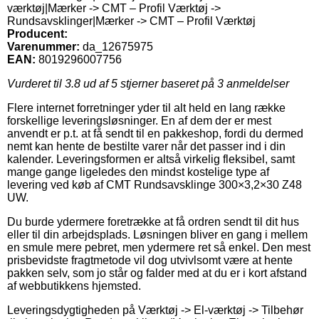
værktøj|Mærker -> CMT – Profil Værktøj ->
Rundsavsklinger|Mærker -> CMT – Profil Værktøj
Producent:
Varenummer:
da_12675975
EAN:
8019296007756
Vurderet til
3.8
ud af 5 stjerner baseret på
3
anmeldelser
Flere internet forretninger yder til alt held en lang række
forskellige leveringsløsninger. En af dem der er mest
anvendt er p.t. at få sendt til en pakkeshop, fordi du dermed
nemt kan hente de bestilte varer når det passer ind i din
kalender. Leveringsformen er altså virkelig fleksibel, samt
mange gange ligeledes den mindst kostelige type af
levering ved køb af CMT Rundsavsklinge 300×3,2×30 Z48
UW.
Du burde ydermere foretrække at få ordren sendt til dit hus
eller til din arbejdsplads. Løsningen bliver en gang i mellem
en smule mere pebret, men ydermere ret så enkel. Den mest
prisbevidste fragtmetode vil dog utvivlsomt være at hente
pakken selv, som jo står og falder med at du er i kort afstand
af webbutikkens hjemsted.
Leveringsdygtigheden på Værktøj -> El-værktøj -> Tilbehør