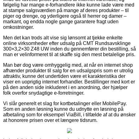
følgelig har mange e-forhandlere ikke kunne lade være med
at stampe salgsværdien på mange af deres produkter – til
piger og drenge, og yderligere også til herrer og damer –
markant, og endda nogle gange garantere fragt uden
omkostninger.
Men det kan trods alt vise sig lønsomt at tjekke enkelte
online virksomheder efter udsalg på CMT Rundsavsklinge
300×3,2×30 Z48 UW inden du gennemfører din bestilling, så
man er velinformeret til at skaffe sig den mest betalelige pris.
Man bør dog være omhyggelig med, at når en internet shop
afhænder produkter til salg for en udsalgspris som er utrolig
attraktiv, kunne det undertiden være et karakteristika der
viser en uoprigtig internet forhandler. Bestillinger med kort er
på den anden side inkluderet i en anordning, der hjælper
folk overfor snydagtige e-forretninger.
Vi slår generelt et slag for kortbetalinger eller MobilePay.
Som en anden løsning kunne du udnytte en løsning på
afbetaling som for eksempel ViaBill, i tilfælde af at du ønsker
at honorere prisen over et længere tidsrum.