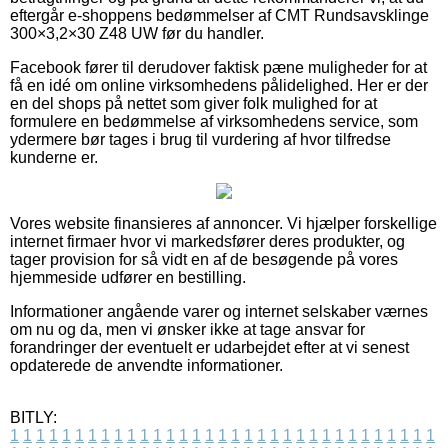
eftergår e-shoppens bedømmelser af CMT Rundsavsklinge
300×3,2×30 Z48 UW før du handler.
Facebook fører til derudover faktisk pæne muligheder for at
få en idé om online virksomhedens pålidelighed. Her er der
en del shops på nettet som giver folk mulighed for at
formulere en bedømmelse af virksomhedens service, som
ydermere bør tages i brug til vurdering af hvor tilfredse
kunderne er.
Vores website finansieres af annoncer. Vi hjælper forskellige
internet firmaer hvor vi markedsfører deres produkter, og
tager provision for så vidt en af de besøgende på vores
hjemmeside udfører en bestilling.
Informationer angående varer og internet selskaber værnes
om nu og da, men vi ønsker ikke at tage ansvar for
forandringer der eventuelt er udarbejdet efter at vi senest
opdaterede de anvendte informationer.
BITLY:
1
1
1
1
1
1
1
1
1
1
1
1
1
1
1
1
1
1
1
1
1
1
1
1
1
1
1
1
1
1
1
1
1