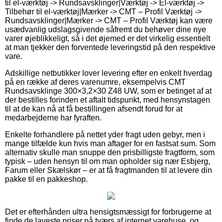
til el-værktøj -> Rundsavsklinger|Værktøj -> El-værktøj ->
Tilbehør til el-værktøj|Mærker -> CMT – Profil Værktøj ->
Rundsavsklinger|Mærker -> CMT – Profil Værktøj kan være
usædvanlig udslagsgivende såfremt du behøver dine nye
varer øjeblikkeligt, så i det øjemed er det virkelig essentielt
at man tjekker den forventede leveringstid på den respektive
vare.
Adskillige netbutikker lover levering efter en enkelt hverdag
på en række af deres varenumre, eksempelvis CMT
Rundsavsklinge 300×3,2×30 Z48 UW, som er betinget af at
der bestilles forinden et aftalt tidspunkt, med hensynstagen
til at de kan nå at få bestillingen afsendt forud for at
medarbejderne har fyraften.
Enkelte forhandlere på nettet yder fragt uden gebyr, men i
mange tilfælde kun hvis man aftager for en fastsat sum. Som
alternativ skulle man snuppe den prisbilligste fragtform, som
typisk – uden hensyn til om man opholder sig nær Esbjerg,
Farum eller Skælskør – er at få fragtmanden til at levere din
pakke til en pakkeshop.
Det er efterhånden ultra hensigtsmæssigt for forbrugerne at
finde de laveste priser på tværs af internet varehuse, og