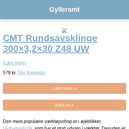
Gylleramt
CMT Rundsavsklinge
300×3,2×30 Z48 UW
(Læs mere)
579
kr.
(Vis fragtpris)
Læs mere »
Køb nu »
Den mest populære værktøjsshop er i øjeblikket
Globaltools.dk
, som har et stort udvalg i værktøj. Desuden er