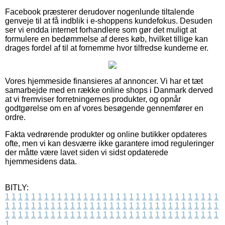
Facebook præsterer derudover nogenlunde tiltalende
genveje til at få indblik i e-shoppens kundefokus. Desuden
ser vi endda internet forhandlere som gør det muligt at
formulere en bedømmelse af deres køb, hvilket tillige kan
drages fordel af til at fornemme hvor tilfredse kunderne er.
Vores hjemmeside finansieres af annoncer. Vi har et tæt
samarbejde med en række online shops i Danmark derved
at vi fremviser forretningernes produkter, og opnår
godtgørelse om en af vores besøgende gennemfører en
ordre.
Fakta vedrørende produkter og online butikker opdateres
ofte, men vi kan desværre ikke garantere imod reguleringer
der måtte være lavet siden vi sidst opdaterede
hjemmesidens data.
BITLY:
1
1
1
1
1
1
1
1
1
1
1
1
1
1
1
1
1
1
1
1
1
1
1
1
1
1
1
1
1
1
1
1
1
1
1
1
1
1
1
1
1
1
1
1
1
1
1
1
1
1
1
1
1
1
1
1
1
1
1
1
1
1
1
1
1
1
1
1
1
1
1
1
1
1
1
1
1
1
1
1
1
1
1
1
1
1
1
1
1
1
1
1
1
1
1
1
1
1
1
1