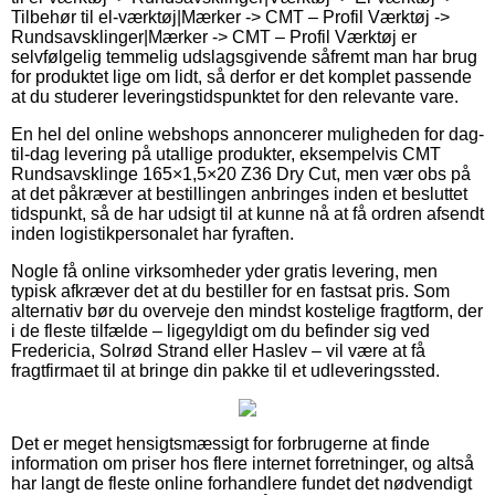
Tilbehør til el-værktøj|Mærker -> CMT – Profil Værktøj ->
Rundsavsklinger|Mærker -> CMT – Profil Værktøj er
selvfølgelig temmelig udslagsgivende såfremt man har brug
for produktet lige om lidt, så derfor er det komplet passende
at du studerer leveringstidspunktet for den relevante vare.
En hel del online webshops annoncerer muligheden for dag-
til-dag levering på utallige produkter, eksempelvis CMT
Rundsavsklinge 165×1,5×20 Z36 Dry Cut, men vær obs på
at det påkræver at bestillingen anbringes inden et besluttet
tidspunkt, så de har udsigt til at kunne nå at få ordren afsendt
inden logistikpersonalet har fyraften.
Nogle få online virksomheder yder gratis levering, men
typisk afkræver det at du bestiller for en fastsat pris. Som
alternativ bør du overveje den mindst kostelige fragtform, der
i de fleste tilfælde – ligegyldigt om du befinder sig ved
Fredericia, Solrød Strand eller Haslev – vil være at få
fragtfirmaet til at bringe din pakke til et udleveringssted.
Det er meget hensigtsmæssigt for forbrugerne at finde
information om priser hos flere internet forretninger, og altså
har langt de fleste online forhandlere fundet det nødvendigt