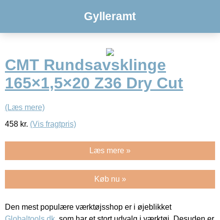
Gylleramt
CMT Rundsavsklinge
165×1,5×20 Z36 Dry Cut
(Læs mere)
458
kr.
(Vis fragtpris)
Læs mere »
Køb nu »
Den mest populære værktøjsshop er i øjeblikket
Globaltools.dk
, som har et stort udvalg i værktøj. Desuden er