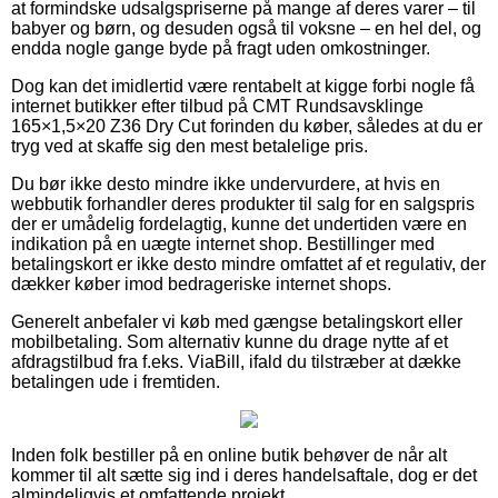
at formindske udsalgspriserne på mange af deres varer – til
babyer og børn, og desuden også til voksne – en hel del, og
endda nogle gange byde på fragt uden omkostninger.
Dog kan det imidlertid være rentabelt at kigge forbi nogle få
internet butikker efter tilbud på CMT Rundsavsklinge
165×1,5×20 Z36 Dry Cut forinden du køber, således at du er
tryg ved at skaffe sig den mest betalelige pris.
Du bør ikke desto mindre ikke undervurdere, at hvis en
webbutik forhandler deres produkter til salg for en salgspris
der er umådelig fordelagtig, kunne det undertiden være en
indikation på en uægte internet shop. Bestillinger med
betalingskort er ikke desto mindre omfattet af et regulativ, der
dækker køber imod bedrageriske internet shops.
Generelt anbefaler vi køb med gængse betalingskort eller
mobilbetaling. Som alternativ kunne du drage nytte af et
afdragstilbud fra f.eks. ViaBill, ifald du tilstræber at dække
betalingen ude i fremtiden.
Inden folk bestiller på en online butik behøver de når alt
kommer til alt sætte sig ind i deres handelsaftale, dog er det
almindeligvis et omfattende projekt.