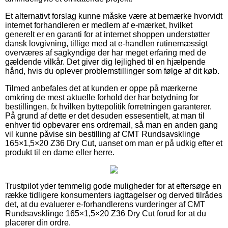
Et alternativt forslag kunne måske være at bemærke hvorvidt
internet forhandleren er medlem af e-mærket, hvilket
generelt er en garanti for at internet shoppen understøtter
dansk lovgivning, tillige med at e-handlen rutinemæssigt
overværes af sagkyndige der har meget erfaring med de
gældende vilkår. Det giver dig lejlighed til en hjælpende
hånd, hvis du oplever problemstillinger som følge af dit køb.
Tilmed anbefales det at kunden er oppe på mærkerne
omkring de mest aktuelle forhold der har betydning for
bestillingen, fx hvilken byttepolitik forretningen garanterer.
På grund af dette er det desuden essesentielt, at man til
enhver tid opbevarer ens ordremail, så man en anden gang
vil kunne påvise sin bestilling af CMT Rundsavsklinge
165×1,5×20 Z36 Dry Cut, uanset om man er på udkig efter et
produkt til en dame eller herre.
Trustpilot yder temmelig gode muligheder for at eftersøge en
række tidligere konsumenters iagttagelser og derved tilrådes
det, at du evaluerer e-forhandlerens vurderinger af CMT
Rundsavsklinge 165×1,5×20 Z36 Dry Cut forud for at du
placerer din ordre.