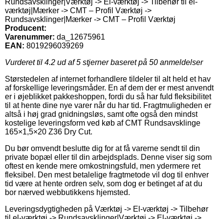
Rundsavsklinger|Værktøj -> El-værktøj -> Tilbehør til el-
værktøj|Mærker -> CMT – Profil Værktøj ->
Rundsavsklinger|Mærker -> CMT – Profil Værktøj
Producent:
Varenummer:
da_12675961
EAN:
8019296039269
Vurderet til
4.2
ud af 5 stjerner baseret på
50
anmeldelser
Størstedelen af internet forhandlere tildeler til alt held et hav
af forskellige leveringsmåder. En af dem der er mest anvendt
er i øjeblikket pakkeshoppen, fordi du så har fuld fleksibilitet
til at hente dine nye varer når du har tid. Fragtmuligheden er
altså i høj grad gnidningsløs, samt ofte også den mindst
kostelige leveringsform ved køb af CMT Rundsavsklinge
165×1,5×20 Z36 Dry Cut.
Du bør omvendt beslutte dig for at få varerne sendt til din
private bopæl eller til din arbejdsplads. Denne viser sig som
oftest en kende mere omkostningsfuld, men ydermere ret
fleksibel. Den mest betalelige fragtmetode vil dog til enhver
tid være at hente ordren selv, som dog er betinget af at du
bor nærved webbutikkens hjemsted.
Leveringsdygtigheden på Værktøj -> El-værktøj -> Tilbehør
til el-værktøj -> Rundsavsklinger|Værktøj -> El-værktøj ->