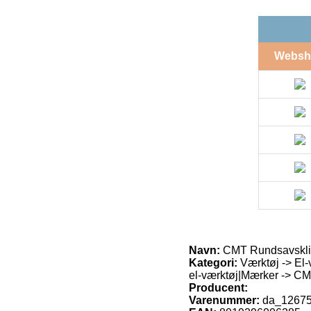
Websh
Navn:
CMT Rundsavskli
Kategori:
Værktøj -> El-v
el-værktøj|Mærker -> CM
Producent:
Varenummer:
da_1267