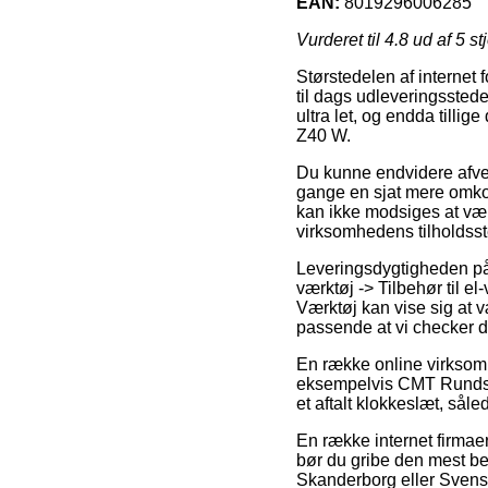
EAN:
8019296006285
Vurderet til
4.8
ud af 5 st
Størstedelen af internet 
til dags udleveringsstede
ultra let, og endda till
Z40 W.
Du kunne endvidere afvej
gange en sjat mere omkos
kan ikke modsiges at være
virksomhedens tilholdsst
Leveringsdygtigheden på 
værktøj -> Tilbehør til 
Værktøj kan vise sig at 
passende at vi checker d
En række online virksomh
eksempelvis CMT Rundsav
et aftalt klokkeslæt, såle
En række internet firmaer 
bør du gribe den mest be
Skanderborg eller Svenstru