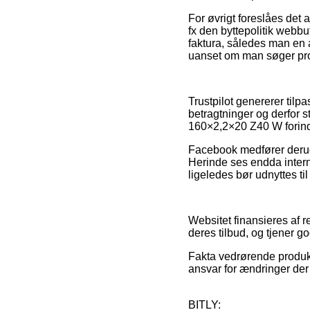
For øvrigt foreslåes det
fx den byttepolitik webbut
faktura, således man en
uanset om man søger prod
Trustpilot genererer til
betragtninger og derfor s
160×2,2×20 Z40 W forin
Facebook medfører derudov
Herinde ses endda intern
ligeledes bør udnyttes ti
Websitet finansieres af 
deres tilbud, og tjener g
Fakta vedrørende produkte
ansvar for ændringer der
BITLY: