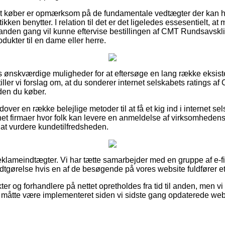
 at køber er opmærksom på de fundamentale vedtægter der kan h
ikken benytter. I relation til det er det ligeledes essesentielt, 
 anden gang vil kunne eftervise bestillingen af CMT Rundsavsk
ukter til en dame eller herre.
pas ønskværdige muligheder for at eftersøge en lang række eksi
tiller vi forslag om, at du sonderer internet selskabets ratings
den du køber.
er en række belejlige metoder til at få et kig ind i internet se
et firmaer hvor folk kan levere en anmeldelse af virksomhedens 
l at vurdere kundetilfredsheden.
reklameindtægter. Vi har tætte samarbejder med en gruppe af e-f
odtgørelse hvis en af de besøgende på vores website fuldfører e
r og forhandlere på nettet opretholdes fra tid til anden, men vi
 måtte være implementeret siden vi sidste gang opdaterede webs