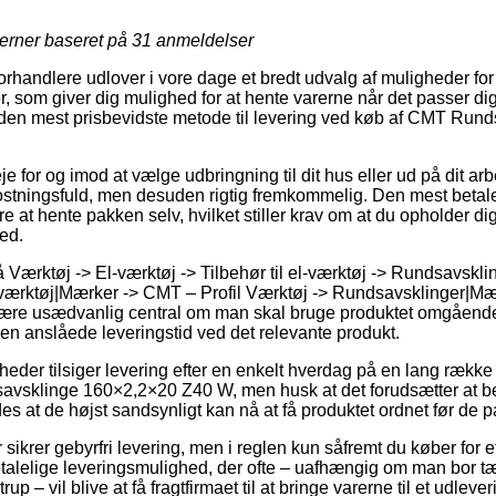
jerner baseret på
31
anmeldelser
forhandlere udlover i vore dage et bredt udvalg af muligheder for 
r, som giver dig mulighed for at hente varerne når det passer di
ige den mest prisbevidste metode til levering ved køb af CMT Ru
e for og imod at vælge udbringning til dit hus eller ud på dit a
tningsfuld, men desuden rigtig fremkommelig. Den mest betalel
 at hente pakken selv, hvilket stiller krav om at du opholder dig
ed.
Værktøj -> El-værktøj -> Tilbehør til el-værktøj -> Rundsavsklin
el-værktøj|Mærker -> CMT – Profil Værktøj -> Rundsavsklinger|Mæ
være usædvanlig central om man skal bruge produktet omgående, 
en anslåede leveringstid ved det relevante produkt.
eder tilsiger levering efter en enkelt hverdag på en lang række 
sklinge 160×2,2×20 Z40 W, men husk at det forudsætter at best
des at de højst sandsynligt kan nå at få produktet ordnet før de pa
sikrer gebyrfri levering, men i reglen kun såfremt du køber for et
talelige leveringsmulighed, der ofte – uafhængig om man bor tæ
p – vil blive at få fragtfirmaet til at bringe varerne til et udleve