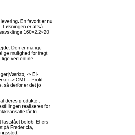
levering. En favorit er nu
g. Løsningen er altså
ndsavsklinge 160×2,2×20
rbejde. Den er mange
ige mulighed for fragt
 lige ved online
ger|Værktøj -> El-
rker -> CMT – Profil
så derfor er det jo
af deres produkter,
illingen realiseres før
kkeansatte får fri.
 fastslået beløb. Ellers
t på Fredericia,
ringssted.