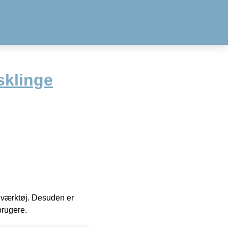
klinge
 i værktøj. Desuden er
brugere.