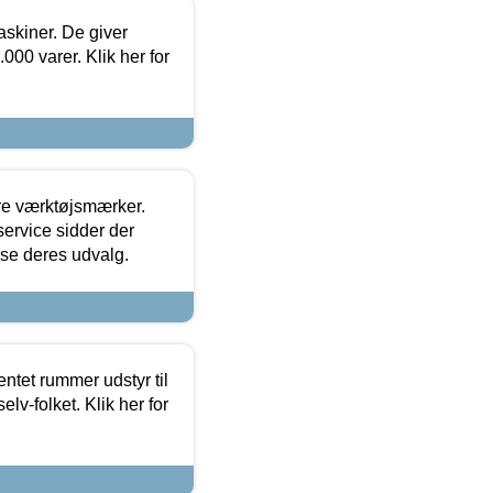
askiner. De giver
000 varer. Klik her for
ore værktøjsmærker.
ervice sidder der
t se deres udvalg.
entet rummer udstyr til
lv-folket. Klik her for