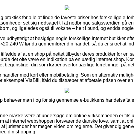
g praktisk for alle at finde de laveste priser hos forskellige e-fo
ksomheder set sig nødsaget til at nedbringe salgsværdien på en
 børn, og ligeledes også til voksne – helt i bund, og endda nogle
ve udbytterigt at besigtige nogle forskellige internet butikker ef
0 Z40 W før du gennemfører din handel, så du er sikret at ind
tilfælde af at en shop på nettet tilbyder deres produkter for en s
urde det ofte være en indikation på en uærlig internet shop. Kor
t begunstiger dig som køber overfor uærlige forretninger på net
for handler med kort eller mobilbetaling. Som en alternativ mulig
 eksempel ViaBill, ifald du tilstræber at afbetale prisen over en
op behøver man i og for sig gennemse e-butikkens handelsaftale,
nne måske være at undersøge om online virksomheden er tilslut
om at internet webshoppen forsvarer de danske love, samt at on
f jurister der har megen viden om reglerne. Det giver dig genvej
med din shopping.