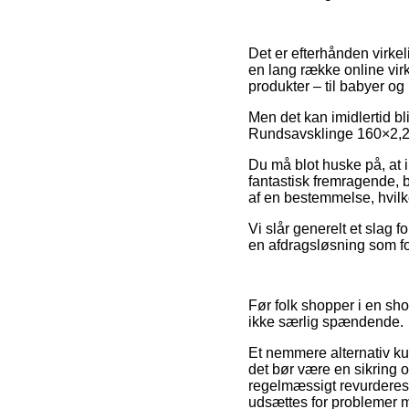
Det er efterhånden virkeli
en lang række online vir
produkter – til babyer og
Men det kan imidlertid bli
Rundsavsklinge 160×2,2×2
Du må blot huske på, at i 
fantastisk fremragende, b
af en bestemmelse, hvilke
Vi slår generelt et slag 
en afdragsløsning som for
Før folk shopper i en sh
ikke særlig spændende.
Et nemmere alternativ ku
det bør være en sikring 
regelmæssigt revurderes a
udsættes for problemer 