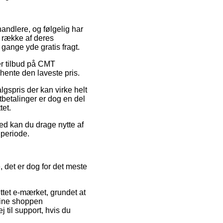
rhandlere, og følgelig har
 række af deres
 gange yde gratis fragt.
ter tilbud på CMT
hente den laveste pris.
algspris der kan virke helt
tbetalinger er dog en del
tet.
hed kan du drage nytte af
 periode.
 det er dog for det meste
tet e-mærket, grundet at
line shoppen
 til support, hvis du