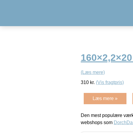
160×2,2×20
(Læs mere)
310
kr.
(Vis fragtpris)
Læs mere »
Den mest populære værkt
webshops som
DorchDa