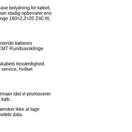
ave betydning for købet,
at man stadig opbevarer ens
linge 160×2,2×20 Z40 W,
sterende køberes
 af CMT Rundsavsklinge
lskabets troværdighed.
service, hvilket
irmaer idet vi promoverer
t køb.
 ønsker ikke at tage
itets data.