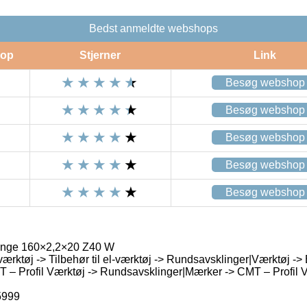
Bedst anmeldte webshops
op
Stjerner
Link
Besøg webshop
Besøg webshop
Besøg webshop
Besøg webshop
Besøg webshop
nge 160×2,2×20 Z40 W
ærktøj -> Tilbehør til el-værktøj -> Rundsavsklinger|Værktøj -> E
T – Profil Værktøj -> Rundsavsklinger|Mærker -> CMT – Profil 
5999