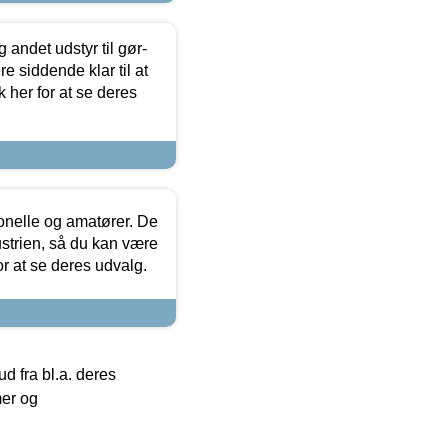
 andet udstyr til gør-
 siddende klar til at
 her for at se deres
ionelle og amatører. De
strien, så du kan være
or at se deres udvalg.
 fra bl.a. deres
mer og