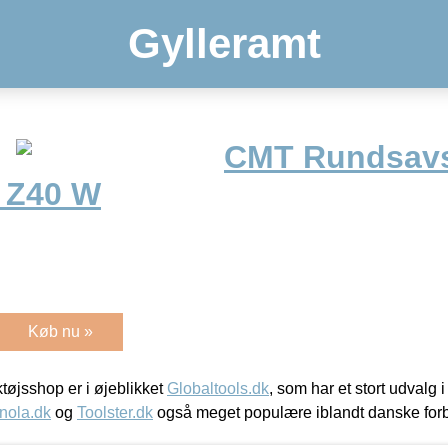
Gylleramt
CMT Rundsavs
 Z40 W
Køb nu »
øjsshop er i øjeblikket
Globaltools.dk
, som har et stort udvalg
nola.dk
og
Toolster.dk
også meget populære iblandt danske for