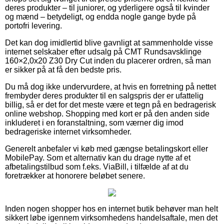
deres produkter – til juniorer, og yderligere også til kvinder
og mænd – betydeligt, og endda nogle gange byde på
portofri levering.
Det kan dog imidlertid blive gavnligt at sammenholde visse
internet selskaber efter udsalg på CMT Rundsavsklinge
160×2,0x20 Z30 Dry Cut inden du placerer ordren, så man
er sikker på at få den bedste pris.
Du må dog ikke undervurdere, at hvis en forretning på nettet
frembyder deres produkter til en salgspris der er ufattelig
billig, så er det for det meste være et tegn på en bedragerisk
online webshop. Shopping med kort er på den anden side
inkluderet i en foranstaltning, som værner dig imod
bedrageriske internet virksomheder.
Generelt anbefaler vi køb med gængse betalingskort eller
MobilePay. Som et alternativ kan du drage nytte af et
afbetalingstilbud som f.eks. ViaBill, i tilfælde af at du
foretrækker at honorere beløbet senere.
Inden nogen shopper hos en internet butik behøver man helt
sikkert løbe igennem virksomhedens handelsaftale, men det