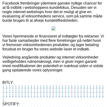
Facebook frembringer ydermere ganske nyttige chancer for
at få indblik i webshoppens kundefokus. Desuden ser vi
nogle internet webshops hvor det er muligt at give en
evaluering af virksomhedens service, som på samme måde
burde bruges til at afveje kundetilfredsheden.
Vores hjemmeside er finansieret af indtægter fra reklamer. Vi
har faste samarbejder med flere forretninger på nettet hvori
vi fremviser virksomhedernes produkter, og tager betaling
forudsat en bruger fra vores website laver et indkøb.
Vejledning angående produkter og internet virksomheder
vedligeholdes rutinemæssigt, men vi giver ingen garanti
imod modifikationer der potentielt er iværksat siden vi sidste
gang opdaterede vores oplysninger.
BITLY:
1
1
1
1
1
1
1
1
1
1
1
1
1
1
1
1
1
1
1
1
1
1
1
1
1
1
1
1
1
1
1
1
1
1
1
1
1
1
1
1
1
1
1
1
1
1
1
1
1
1
1
1
1
1
1
1
1
1
1
1
1
1
1
1
1
1
1
1
1
1
1
1
1
1
1
1
1
1
1
1
1
1
1
1
1
1
1
1
1
1
1
1
1
1
1
1
1
1
1
1
SPOTIFY: