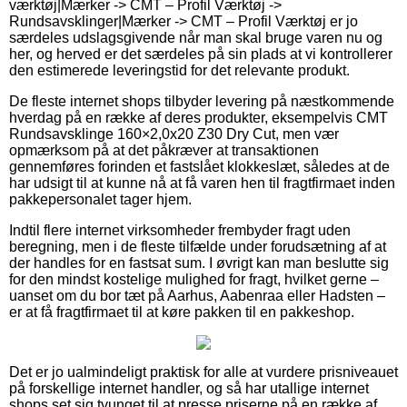
værktøj|Mærker -> CMT – Profil Værktøj ->
Rundsavsklinger|Mærker -> CMT – Profil Værktøj er jo
særdeles udslagsgivende når man skal bruge varen nu og
her, og herved er det særdeles på sin plads at vi kontrollerer
den estimerede leveringstid for det relevante produkt.
De fleste internet shops tilbyder levering på næstkommende
hverdag på en række af deres produkter, eksempelvis CMT
Rundsavsklinge 160×2,0x20 Z30 Dry Cut, men vær
opmærksom på at det påkræver at transaktionen
gennemføres forinden et fastslået klokkeslæt, således at de
har udsigt til at kunne nå at få varen hen til fragtfirmaet inden
pakkepersonalet tager hjem.
Indtil flere internet virksomheder frembyder fragt uden
beregning, men i de fleste tilfælde under forudsætning af at
der handles for en fastsat sum. I øvrigt kan man beslutte sig
for den mindst kostelige mulighed for fragt, hvilket gerne –
uanset om du bor tæt på Aarhus, Aabenraa eller Hadsten –
er at få fragtfirmaet til at køre pakken til en pakkeshop.
Det er jo ualmindeligt praktisk for alle at vurdere prisniveauet
på forskellige internet handler, og så har utallige internet
shops set sig tvunget til at presse priserne på en række af