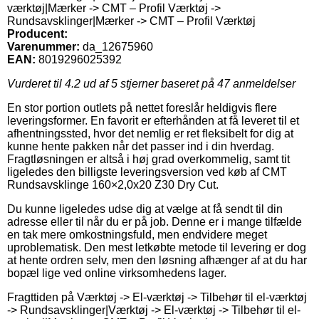
værktøj|Mærker -> CMT – Profil Værktøj ->
Rundsavsklinger|Mærker -> CMT – Profil Værktøj
Producent:
Varenummer:
da_12675960
EAN:
8019296025392
Vurderet til
4.2
ud af 5 stjerner baseret på
47
anmeldelser
En stor portion outlets på nettet foreslår heldigvis flere
leveringsformer. En favorit er efterhånden at få leveret til et
afhentningssted, hvor det nemlig er ret fleksibelt for dig at
kunne hente pakken når det passer ind i din hverdag.
Fragtløsningen er altså i høj grad overkommelig, samt tit
ligeledes den billigste leveringsversion ved køb af CMT
Rundsavsklinge 160×2,0x20 Z30 Dry Cut.
Du kunne ligeledes udse dig at vælge at få sendt til din
adresse eller til når du er på job. Denne er i mange tilfælde
en tak mere omkostningsfuld, men endvidere meget
uproblematisk. Den mest letkøbte metode til levering er dog
at hente ordren selv, men den løsning afhænger af at du har
bopæl lige ved online virksomhedens lager.
Fragttiden på Værktøj -> El-værktøj -> Tilbehør til el-værktøj
-> Rundsavsklinger|Værktøj -> El-værktøj -> Tilbehør til el-