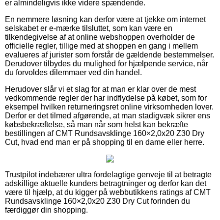
er almindeligvis ikke videre spændende.
En nemmere løsning kan derfor være at tjekke om internet
selskabet er e-mærke tilsluttet, som kan være en
tilkendegivelse af at online webshoppen overholder de
officielle regler, tillige med at shoppen en gang i mellem
evalueres af jurister som forstår de gældende bestemmelser.
Derudover tilbydes du mulighed for hjælpende service, når
du forvoldes dilemmaer ved din handel.
Herudover slår vi et slag for at man er klar over de mest
vedkommende regler der har indflydelse på købet, som for
eksempel hvilken returneringsret online virksomheden lover.
Derfor er det tilmed afgørende, at man stadigvæk sikrer ens
købsbekræftelse, så man når som helst kan bekræfte
bestillingen af CMT Rundsavsklinge 160×2,0x20 Z30 Dry
Cut, hvad end man er på shopping til en dame eller herre.
Trustpilot indebærer ultra fordelagtige genveje til at betragte
adskillige aktuelle kunders betragtninger og derfor kan det
være til hjælp, at du kigger på webbutikkens ratings af CMT
Rundsavsklinge 160×2,0x20 Z30 Dry Cut forinden du
færdiggør din shopping.