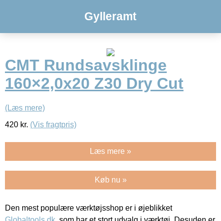
Gylleramt
CMT Rundsavsklinge
160×2,0x20 Z30 Dry Cut
(Læs mere)
420
kr.
(Vis fragtpris)
Læs mere »
Køb nu »
Den mest populære værktøjsshop er i øjeblikket
Globaltools.dk
, som har et stort udvalg i værktøj. Desuden er