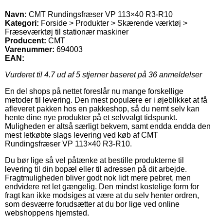
Navn:
CMT Rundingsfræser VP 113×40 R3-R10
Kategori:
Forside > Produkter > Skærende værktøj >
Fræseværktøj til stationær maskiner
Producent:
CMT
Varenummer:
694003
EAN:
Vurderet til
4.7
ud af 5 stjerner baseret på
36
anmeldelser
En del shops på nettet foreslår nu mange forskellige
metoder til levering. Den mest populære er i øjeblikket at få
afleveret pakken hos en pakkeshop, så du nemt selv kan
hente dine nye produkter på et selvvalgt tidspunkt.
Muligheden er altså særligt bekvem, samt endda endda den
mest letkøbte slags levering ved køb af CMT
Rundingsfræser VP 113×40 R3-R10.
Du bør lige så vel påtænke at bestille produkterne til
levering til din bopæl eller til adressen på dit arbejde.
Fragtmuligheden bliver godt nok lidt mere pebret, men
endvidere ret let gængelig. Den mindst kostelige form for
fragt kan ikke modsiges at være at du selv henter ordren,
som desværre forudsætter at du bor lige ved online
webshoppens hjemsted.