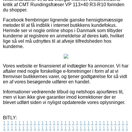
kritik af CMT Rundingsfræser VP 113×40 R3-R10 forinden
du shopper.
Facebook frembringer lignende ganske hensigtsmæssige
metoder til at få indblik i internet butikkens kundefokus.
Herinde ser vi nogle online shops i Danmark som tilbyder
kunderne at registrere en anmeldelse af deres køb, hvilket
lige så vel må udnyttes til at afveje tilfredsheden hos
kunderne.
Vores website er finansieret af indtægter fra annoncer. Vi har
aftaler med nogle forskellige e-forretninger i form af at vi
fremviser butikkernes varer, og tjener godtgørelse for så vidt
en af vores besøgende udfører en handel.
Informationer vedrørende tilbud og netshops ajourføres tit,
men vi kan ikke give garantier imod korrektioner der er
blevet udført siden vi nyligst opdaterede vores oplysninger.
BITLY:
1
1
1
1
1
1
1
1
1
1
1
1
1
1
1
1
1
1
1
1
1
1
1
1
1
1
1
1
1
1
1
1
1
1
1
1
1
1
1
1
1
1
1
1
1
1
1
1
1
1
1
1
1
1
1
1
1
1
1
1
1
1
1
1
1
1