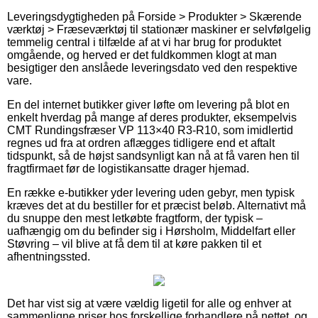
Leveringsdygtigheden på Forside > Produkter > Skærende
værktøj > Fræseværktøj til stationær maskiner er selvfølgelig
temmelig central i tilfælde af at vi har brug for produktet
omgående, og herved er det fuldkommen klogt at man
besigtiger den anslåede leveringsdato ved den respektive
vare.
En del internet butikker giver løfte om levering på blot en
enkelt hverdag på mange af deres produkter, eksempelvis
CMT Rundingsfræser VP 113×40 R3-R10, som imidlertid
regnes ud fra at ordren aflægges tidligere end et aftalt
tidspunkt, så de højst sandsynligt kan nå at få varen hen til
fragtfirmaet før de logistikansatte drager hjemad.
En række e-butikker yder levering uden gebyr, men typisk
kræves det at du bestiller for et præcist beløb. Alternativt må
du snuppe den mest letkøbte fragtform, der typisk –
uafhængig om du befinder sig i Hørsholm, Middelfart eller
Støvring – vil blive at få dem til at køre pakken til et
afhentningssted.
Det har vist sig at være vældig ligetil for alle og enhver at
sammenligne priser hos forskellige forhandlere på nettet, og