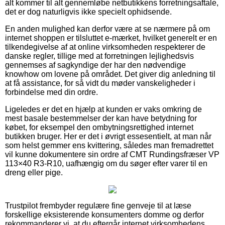
alt kommer til alt gennemløbe netbutikkens forretningsaftale,
det er dog naturligvis ikke specielt ophidsende.
En anden mulighed kan derfor være at se nærmere på om
internet shoppen er tilsluttet e-mærket, hvilket generelt er en
tilkendegivelse af at online virksomheden respekterer de
danske regler, tillige med at forretningen lejlighedsvis
gennemses af sagkyndige der har den nødvendige
knowhow om lovene på området. Det giver dig anledning til
at få assistance, for så vidt du møder vanskeligheder i
forbindelse med din ordre.
Ligeledes er det en hjælp at kunden er vaks omkring de
mest basale bestemmelser der kan have betydning for
købet, for eksempel den ombytningsrettighed internet
butikken bruger. Her er det i øvrigt essesentielt, at man når
som helst gemmer ens kvittering, således man fremadrettet
vil kunne dokumentere sin ordre af CMT Rundingsfræser VP
113×40 R3-R10, uafhængig om du søger efter varer til en
dreng eller pige.
Trustpilot frembyder regulære fine genveje til at læse
forskellige eksisterende konsumenters domme og derfor
rekommanderer vi, at du eftergår internet virksomhedens