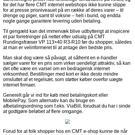
for det har flere CMT internet webshops ikke kunne slippe
for at presse prisniveauet på en række af deres varer – til
drenge og piger, samt til voksne – helt i bund, og endda
nogle gange garantere levering uden betaling.
Til gengæld kan det immervæk blive udbytterigt at inspicere
et par forretninger på nettet efter udsalg på CMT
Rundingsfræser VP 113×40 R3-R10 før du shopper, således
at man er velinformeret til at antage den bedste pris.
Man skal dog være så påvagt, at såfremt en e-handler
sælger varer for en pris som virker uendeligt attraktiv, så kan
det ofte være en varsel om en bedragerisk internet
virksomhed. Bestillinger med kort er ikke desto mindre
omsluttet af et regelsæt, som støtter køber overfor uægte
internet firmaer.
Generelt går vi ind for køb med betalingskort eller
MobilePay. Som alternativ kan du bruge en
afbetalingsordning som f.eks. ViaBill, forudsat du har i sinde
at godtgøre beløbet af flere omgange.
Forud for at folk shopper hos en CMT e-shop kunne de når