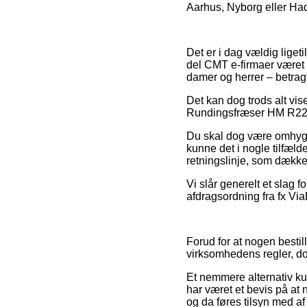
Aarhus, Nyborg eller Hads
Det er i dag vældig liget
del CMT e-firmaer været p
damer og herrer – betragt
Det kan dog trods alt vise
Rundingsfræser HM R22,2 K
Du skal dog være omhygge
kunne det i nogle tilfæld
retningslinje, som dækker
Vi slår generelt et slag 
afdragsordning fra fx ViaB
Forud for at nogen bestil
virksomhedens regler, d
Et nemmere alternativ kun
har været et bevis på at 
og da føres tilsyn med a