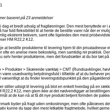
11
rner baseret på
23
anmeldelser
dag et bredt udvalg af fragtløsninger. Den mest benyttede er i øje
har fuld fleksibilitet til at hente de bestilte varer når der er muli
ig ekstremt bekvem, samt ofte ligeledes den mest prisbevidste 
æser HM R22,2 K12.
at bestille produkterne til levering hjem til din privatadresse ell
r ofte en anelse mere bekostelig, men samtidig ret praktisk. Den 
 du selv henter produkterne, men det forudsætter at du bor tæt på
e > Produkter > Skærende værktøj > CMT (Rundsavklinger, høvl
 være usædvanlig betydningsfuld i tilfælde af at du behøver pro
vl væsentligt at du finder leveringstidspunktet på den pågældend
r stiller udsigt til levering på blot en enkelt hverdag på en ræk
22,2 K12, men glem ikke at det nødvendiggør at bestillingen l
ormål at de kan nå at få dit nye produkt betjent forinden de pakk
mark byder på fragt uden omkostninger, men ofte påkræves det a
tiv kunne du tage den mest letkøbte fragtmetode, hvilket gerne