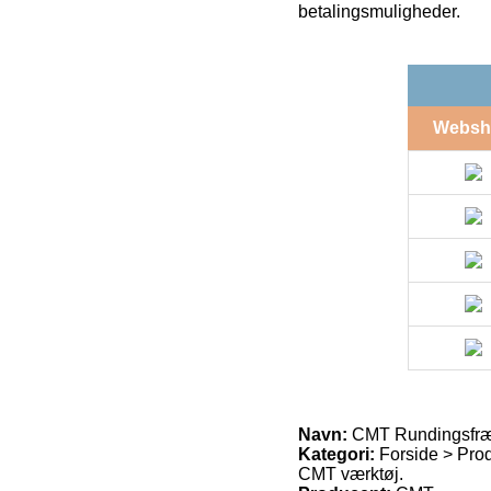
betalingsmuligheder.
Websh
Navn:
CMT Rundingsfræ
Kategori:
Forside > Prod
CMT værktøj.