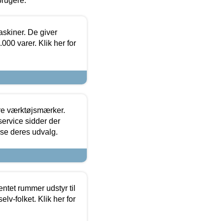
brugere.
askiner. De giver
000 varer. Klik her for
ore værktøjsmærker.
ervice sidder der
t se deres udvalg.
entet rummer udstyr til
lv-folket. Klik her for