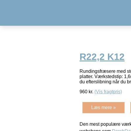
R22,2 K12
Rundingsfræsere med stor
platter. Værkstedstip: 1,
du efterslibning når du 
960
kr.
(Vis fragtpris)
Læs mere »
Den mest populære værkt