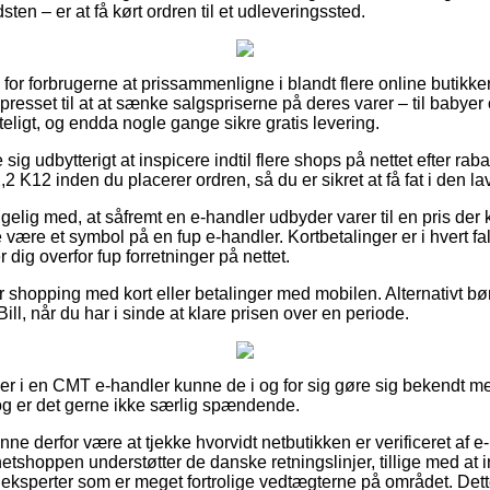
ten – er at få kørt ordren til et udleveringssted.
il for forbrugerne at prissammenligne i blandt flere online butikke
resset til at at sænke salgspriserne på deres varer – til babyer 
eligt, og endda nogle gange sikre gratis levering.
 sig udbytterigt at inspicere indtil flere shops på nettet efter ra
12 inden du placerer ordren, så du er sikret at få fat i den lav
lig med, at såfremt en e-handler udbyder varer til en pris der
e være et symbol på en fup e-handler. Kortbetalinger er i hvert fa
 dig overfor fup forretninger på nettet.
for shopping med kort eller betalinger med mobilen. Alternativt 
ill, når du har i sinde at klare prisen over en periode.
ler i en CMT e-handler kunne de i og for sig gøre sig bekendt m
og er det gerne ikke særlig spændende.
ne derfor være at tjekke hvorvidt netbutikken er verificeret af 
netshoppen understøtter de danske retningslinjer, tillige med at 
f eksperter som er meget fortrolige vedtægterne på området. Det