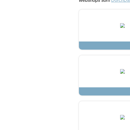
webshops som
DorchDa