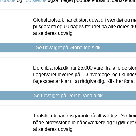
nola.dk
og
Toolster.dk
også meget populære iblandt danske for
Globaltools.dk har et stort udvalg i værktøj og m
prisgaranti og 60 dages returret på alle deres 40.
at se deres udvalg.
Se udvalget på Globaltools.dk
DorchDanola.dk har 25.000 varer fra alle de st
Lagervarer leveres på 1-3 hverdage, og i kundes
fageksperter klar til at rådgive dig. Klik her for a
Se udvalget på DorchDanola.dk
Toolster.dk har prisgaranti på alt værktøj. Sortim
både professionelle håndværkere og til gør-det-se
at se deres udvalg.