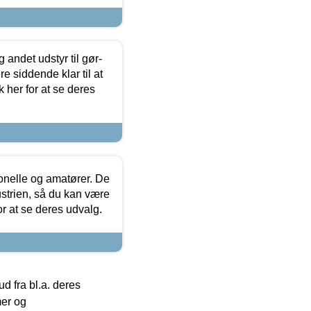
 andet udstyr til gør-
 siddende klar til at
 her for at se deres
ionelle og amatører. De
strien, så du kan være
or at se deres udvalg.
 fra bl.a. deres
mer og