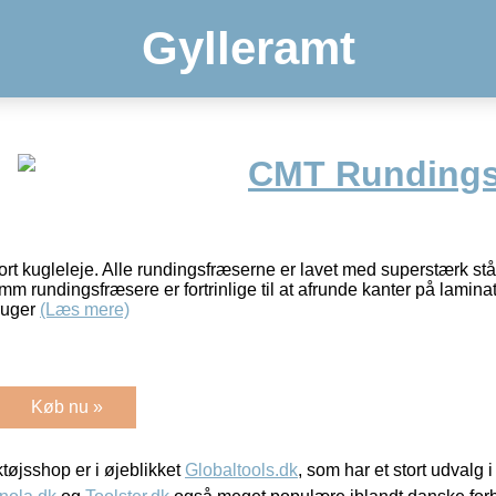
Gylleramt
CMT Rundings
t kugleleje. Alle rundingsfræserne er lavet med superstærk stå
6mm rundingsfræsere er fortrinlige til at afrunde kanter på lamin
bruger
(Læs mere)
Køb nu »
øjsshop er i øjeblikket
Globaltools.dk
, som har et stort udvalg