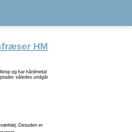
fræser HM
lkrop og har hårdmetal
atplader. således undgår
 i værktøj. Desuden er