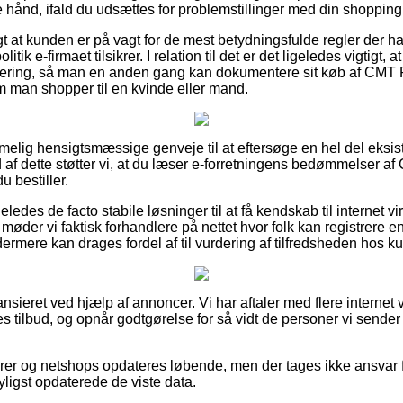
e hånd, ifald du udsættes for problemstillinger med din shopping
gt at kunden er på vagt for de mest betydningsfulde regler der ha
olitik e-firmaet tilsikrer. I relation til det er det ligeledes vigtigt,
ttering, så man en anden gang kan dokumentere sit køb af CM
m man shopper til en kvinde eller mand.
emmelig hensigtsmæssige genveje til at eftersøge en hel del eks
 af dette støtter vi, at du læser e-forretningens bedømmelser 
 bestiller.
ledes de facto stabile løsninger til at få kendskab til internet
øder vi faktisk forhandlere på nettet hvor folk kan registrere en 
ermere kan drages fordel af til vurdering af tilfredsheden hos k
sieret ved hjælp af annoncer. Vi har aftaler med flere internet v
 tilbud, og opnår godtgørelse for så vidt de personer vi sender 
rer og netshops opdateres løbende, men der tages ikke ansvar 
yligst opdaterede de viste data.