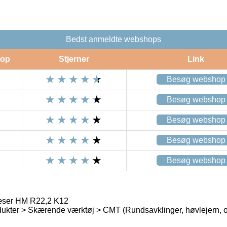
Bedst anmeldte webshops
op
Stjerner
Link
Besøg webshop
Besøg webshop
Besøg webshop
Besøg webshop
Besøg webshop
ser HM R22,2 K12
ukter > Skærende værktøj > CMT (Rundsavklinger, høvlejern, o