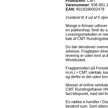
Producent:
CMT
Varenummer:
938.991.
EAN:
8019296002478
Vurderet til
4
ud af 5 stje
Mange e-firmaer udlover i 
en pakkeshop, fordi du så 
Leveringsmetoden er neml
køb af CMT Rundingsfr
Du bør derudover overveje 
adresse. Fragttypen blive
levering er uden tvivl at
tilholdssted.
Fragtperioden på Forsid
m.m.) > CMT værktøj. kan
og derfor er det uden tvi
Masser af online selskabe
CMT Rundingsfræser HM R
fast tidspunkt, med det f
En række e-handler i Dan
bestemt sum. Som alterna