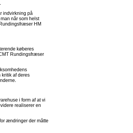
.
r indvirkning på
 at man når som helst
T Rundingsfræser HM
isterende køberes
af CMT Rundingsfræser
 virksomhedens
kritik af deres
underne.
arehuse i form af at vi
videre realiserer en
for ændringer der måtte