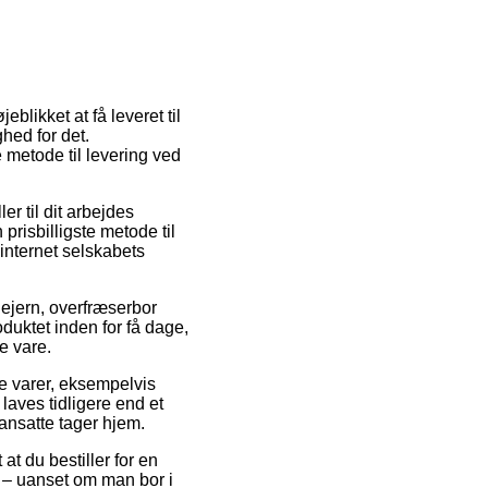
blikket at få leveret til
ghed for det.
metode til levering ved
er til dit arbejdes
prisbilligste metode til
 internet selskabets
ejern, overfræserbor
duktet inden for få dage,
e vare.
ke varer, eksempelvis
aves tidligere end et
eansatte tager hjem.
t du bestiller for en
 – uanset om man bor i