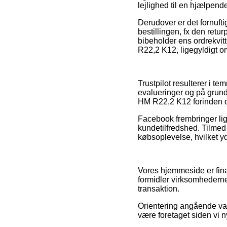
lejlighed til en hjælpend
Derudover er det fornufti
bestillingen, fx den returp
bibeholder ens ordrekvi
R22,2 K12, ligegyldigt o
Trustpilot resulterer i t
evalueringer og på grund
HM R22,2 K12 forinden du
Facebook frembringer lige
kundetilfredshed. Tilmed m
købsoplevelse, hvilket yd
Vores hjemmeside er finan
formidler virksomhedernes
transaktion.
Orientering angående va
være foretaget siden vi n