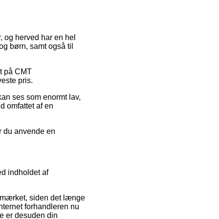
r, og herved har en hel
og børn, samt også til
bat på CMT
este pris.
 kan ses som enormt lav,
ld omfattet af en
bør du anvende en
ed indholdet af
e-mærket, siden det længe
internet forhandleren nu
te er desuden din