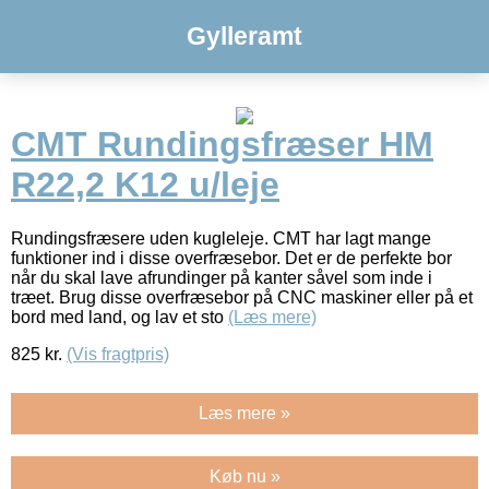
Gylleramt
CMT Rundingsfræser HM
R22,2 K12 u/leje
Rundingsfræsere uden kugleleje. CMT har lagt mange
funktioner ind i disse overfræsebor. Det er de perfekte bor
når du skal lave afrundinger på kanter såvel som inde i
træet. Brug disse overfræsebor på CNC maskiner eller på et
bord med land, og lav et sto
(Læs mere)
825
kr.
(Vis fragtpris)
Læs mere »
Køb nu »