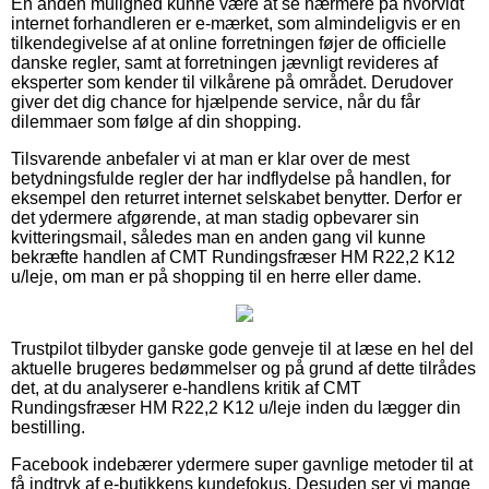
En anden mulighed kunne være at se nærmere på hvorvidt
internet forhandleren er e-mærket, som almindeligvis er en
tilkendegivelse af at online forretningen føjer de officielle
danske regler, samt at forretningen jævnligt revideres af
eksperter som kender til vilkårene på området. Derudover
giver det dig chance for hjælpende service, når du får
dilemmaer som følge af din shopping.
Tilsvarende anbefaler vi at man er klar over de mest
betydningsfulde regler der har indflydelse på handlen, for
eksempel den returret internet selskabet benytter. Derfor er
det ydermere afgørende, at man stadig opbevarer sin
kvitteringsmail, således man en anden gang vil kunne
bekræfte handlen af CMT Rundingsfræser HM R22,2 K12
u/leje, om man er på shopping til en herre eller dame.
Trustpilot tilbyder ganske gode genveje til at læse en hel del
aktuelle brugeres bedømmelser og på grund af dette tilrådes
det, at du analyserer e-handlens kritik af CMT
Rundingsfræser HM R22,2 K12 u/leje inden du lægger din
bestilling.
Facebook indebærer ydermere super gavnlige metoder til at
få indtryk af e-butikkens kundefokus. Desuden ser vi mange