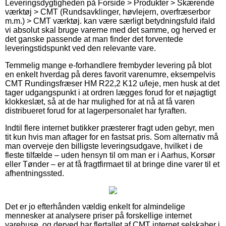
Leveringsdygtigheden på Forside > Produkter > Skærende
værktøj > CMT (Rundsavklinger, høvlejern, overfræserbor
m.m.) > CMT værktøj. kan være særligt betydningsfuld ifald
vi absolut skal bruge varerne med det samme, og herved er
det ganske passende at man finder det forventede
leveringstidspunkt ved den relevante vare.
Temmelig mange e-forhandlere frembyder levering på blot
en enkelt hverdag på deres favorit varenumre, eksempelvis
CMT Rundingsfræser HM R22,2 K12 u/leje, men husk at det
tager udgangspunkt i at ordren lægges forud for et nøjagtigt
klokkeslæt, så at de har mulighed for at nå at få varen
distribueret forud for at lagerpersonalet har fyraften.
Indtil flere internet butikker præsterer fragt uden gebyr, men
tit kun hvis man aftager for en fastsat pris. Som alternativ må
man overveje den billigste leveringsudgave, hvilket i de
fleste tilfælde – uden hensyn til om man er i Aarhus, Korsør
eller Tønder – er at få fragtfirmaet til at bringe dine varer til et
afhentningssted.
Det er jo efterhånden vældig enkelt for almindelige
mennesker at analysere priser på forskellige internet
varehuse, og derved har flertallet af CMT internet selskaber i