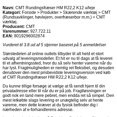
Navn:
CMT Rundingsfræser HM R22,2 K12 u/leje
Kategori:
Forside > Produkter > Skærende værktøj > CMT
(Rundsavklinger, høvlejern, overfræserbor m.m.) > CMT
værktøj.
Producent:
CMT
Varenummer:
927.722.11
EAN:
8019296002874
Vurderet til
3.8
ud af 5 stjerner baseret på
5
anmeldelser
Størstedelen af online outlets tilbyder til alt held et stort
udvalg af leveringsmodeller. Et hit er nu til dags at få leveret
til et afhentningssted, hvor du så selv henter varerne når du
har lyst. Fragtmuligheden er nemlig ret fleksibel, og desuden
derudover den mest prisbevidste leveringsversion ved køb
af CMT Rundingsfræser HM R22,2 K12 u/leje.
Du kunne tillige forsøge at vælge at få sendt hjem til din
privatadresse eller til når du er på job. Fragtløsningen er
godt nok en tand mere pebret, men endda ret så simpel. Den
mest letkøbte slags levering er unægtelig selv at hente
varerne, men dette kræver at du fysisk befinder dig i
nærheden af e-forhandlerens adresse.