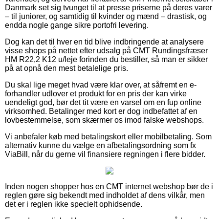
Danmark set sig tvunget til at presse priserne på deres varer
– til juniorer, og samtidig til kvinder og mænd – drastisk, og
endda nogle gange sikre portofri levering.
Dog kan det til hver en tid blive indbringende at analysere
visse shops på nettet efter udsalg på CMT Rundingsfræser
HM R22,2 K12 u/leje forinden du bestiller, så man er sikker
på at opnå den mest betalelige pris.
Du skal lige meget hvad være klar over, at såfremt en e-
forhandler udlover et produkt for en pris der kan virke
uendeligt god, bør det tit være en varsel om en fup online
virksomhed. Betalinger med kort er dog indbefattet af en
lovbestemmelse, som skærmer os imod falske webshops.
Vi anbefaler køb med betalingskort eller mobilbetaling. Som
alternativ kunne du vælge en afbetalingsordning som fx
ViaBill, når du gerne vil finansiere regningen i flere bidder.
Inden nogen shopper hos en CMT internet webshop bør de i
reglen gøre sig bekendt med indholdet af dens vilkår, men
det er i reglen ikke specielt ophidsende.