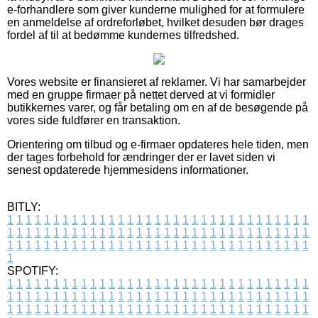
e-forhandlere som giver kunderne mulighed for at formulere
en anmeldelse af ordreforløbet, hvilket desuden bør drages
fordel af til at bedømme kundernes tilfredshed.
Vores website er finansieret af reklamer. Vi har samarbejder
med en gruppe firmaer på nettet derved at vi formidler
butikkernes varer, og får betaling om en af de besøgende på
vores side fuldfører en transaktion.
Orientering om tilbud og e-firmaer opdateres hele tiden, men
der tages forbehold for ændringer der er lavet siden vi
senest opdaterede hjemmesidens informationer.
BITLY:
1
1
1
1
1
1
1
1
1
1
1
1
1
1
1
1
1
1
1
1
1
1
1
1
1
1
1
1
1
1
1
1
1
1
1
1
1
1
1
1
1
1
1
1
1
1
1
1
1
1
1
1
1
1
1
1
1
1
1
1
1
1
1
1
1
1
1
1
1
1
1
1
1
1
1
1
1
1
1
1
1
1
1
1
1
1
1
1
1
1
1
1
1
1
1
1
1
1
1
1
SPOTIFY:
1
1
1
1
1
1
1
1
1
1
1
1
1
1
1
1
1
1
1
1
1
1
1
1
1
1
1
1
1
1
1
1
1
1
1
1
1
1
1
1
1
1
1
1
1
1
1
1
1
1
1
1
1
1
1
1
1
1
1
1
1
1
1
1
1
1
1
1
1
1
1
1
1
1
1
1
1
1
1
1
1
1
1
1
1
1
1
1
1
1
1
1
1
1
1
1
1
1
1