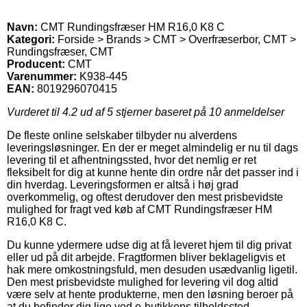
Navn:
CMT Rundingsfræser HM R16,0 K8 C
Kategori:
Forside > Brands > CMT > Overfræserbor, CMT >
Rundingsfræser, CMT
Producent:
CMT
Varenummer:
K938-445
EAN:
8019296070415
Vurderet til
4.2
ud af 5 stjerner baseret på
10
anmeldelser
De fleste online selskaber tilbyder nu alverdens
leveringsløsninger. En der er meget almindelig er nu til dags
levering til et afhentningssted, hvor det nemlig er ret
fleksibelt for dig at kunne hente din ordre når det passer ind i
din hverdag. Leveringsformen er altså i høj grad
overkommelig, og oftest derudover den mest prisbevidste
mulighed for fragt ved køb af CMT Rundingsfræser HM
R16,0 K8 C.
Du kunne ydermere udse dig at få leveret hjem til dig privat
eller ud på dit arbejde. Fragtformen bliver beklageligvis et
hak mere omkostningsfuld, men desuden usædvanlig ligetil.
Den mest prisbevidste mulighed for levering vil dog altid
være selv at hente produkterne, men den løsning beroer på
at du befinder dig lige ved e-butikkens tilholdssted.