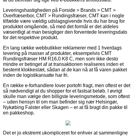
Leveringshastigheden på Forside > Brands > CMT >
Overfræserbor, CMT > Rundingsfræser, CMT kan i nogle
tilfælde være vældig udslagsgivende hvis du har brug for
produktet omgående, så med det formål er det aldeles
væsentligt at man besigtiger den forventede leveringsdato
for det respektive produkt.
En lang række webbutikker reklamerer med 1 hverdags
levering på masser af produkter, eksempelvis CMT
Rundingsfræser HM R16,0 K8 C, men som ikke desto
mindre er betinget af at transaktionen realiseres inden et
bestemt klokkeslæt, sådan at de kan nå at få varen pakket
inden de logistikansatte har fri.
En række e-forhandlere lover portofri fragt, men oftest er det
så nødvendigt at du shopper for et fastsat beløb. I øvrigt
skulle man vælge den billigste leveringsmetode, som oftest
– uden hensyn til om man befinder sig nær Helsingør,
Nykøbing Falster eller Skagen – er at få bragt din pakke til
en pakkeshop.
Det er jo ekstremt ukompliceret for enhver at sammenligne