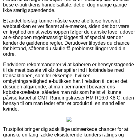
bese e-butikkens handelsaftale, det er dog mange gange
ikke særlig spændende.
Et andet forslag kunne måske være at efterse hvorvidt
webbutikken er verificeret af e-mærket, siden det bør være
en tryghed om at webshoppen følger de danske love, udover
at e-shoppen regelmæssigt kigges til af specialister der
kender de gældende regler. Derudover tilbydes du chance
for bistand, såfremt du skulle få problemstillinger ved din
ordre.
Endvidere rekommanderer vi at køberen er hensynstagende
til de mest basale vilkår der spiller ind i forbindelse med
transaktionen, som for eksempel hvilken
ombytningsrettighed e-butikken har. I relation til det er det
desuden afgørende, at man permanent bevarer ens
købsbekræftelse, således man når som helst vil kunne
påvise købet af CMT Rundingsfræser HM R16,0 K8 C, uden
hensyn til om man leder efter et produkt til en mand eller
kvinde.
Trustpilot bringer dig adskillige udmærkede chancer for at
granske en lang række eksisterende kunders ratings og