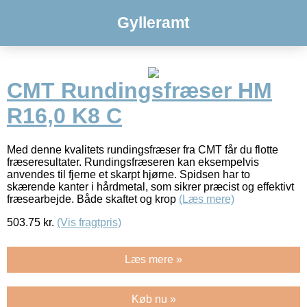
Gylleramt
CMT Rundingsfræser HM
R16,0 K8 C
Med denne kvalitets rundingsfræser fra CMT får du flotte
fræseresultater. Rundingsfræseren kan eksempelvis
anvendes til fjerne et skarpt hjørne. Spidsen har to
skærende kanter i hårdmetal, som sikrer præcist og effektivt
fræsearbejde. Både skaftet og krop
(Læs mere)
503.75
kr.
(Vis fragtpris)
Læs mere »
Køb nu »