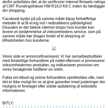
derfor anbefales det, at du verificerer internet firmaets ratings
af CMT Rundingsfræser HM R16,0 K8 C inden du færdiggør
din shopping.
Facebook byder på på samme måde tilpas fortræffelige
metoder til at få et kig ind i netbutikkens pålidelighed.
Desuden er der faktisk internet shops hvor kunder kan
levere en bedømmelse af virksomhedens service, som på
samme måde bør drages fordel af til afvejning af
tilfredsheden hos kunderne.
Vores side er annoncefinansieret. Vi har samarbejdsaftaler
med forskellige forhandlere på nettet eftersom vi promoverer
virksomhedernes produkter, og indkasserer provision om
vores besøgende fuldfører en ordre.
Fakta om tilbud og online forhandlere opretholdes ofte, men
det er ikke muligt for os at give garantier imod justeringer der
muligvis er foretaget efter sidste opdatering af websitets
informationer.
BITLY:
1
1
1
1
1
1
1
1
1
1
1
1
1
1
1
1
1
1
1
1
1
1
1
1
1
1
1
1
1
1
1
1
1