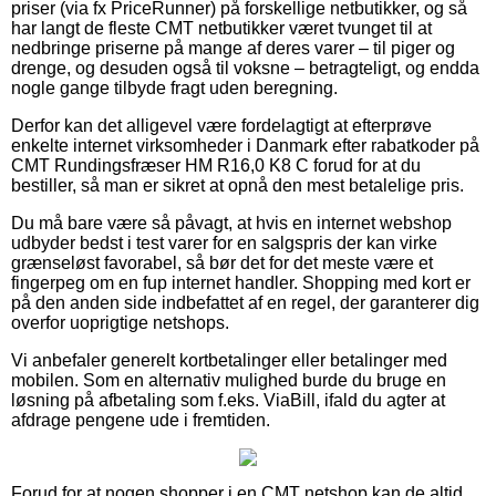
priser (via fx PriceRunner) på forskellige netbutikker, og så
har langt de fleste CMT netbutikker været tvunget til at
nedbringe priserne på mange af deres varer – til piger og
drenge, og desuden også til voksne – betragteligt, og endda
nogle gange tilbyde fragt uden beregning.
Derfor kan det alligevel være fordelagtigt at efterprøve
enkelte internet virksomheder i Danmark efter rabatkoder på
CMT Rundingsfræser HM R16,0 K8 C forud for at du
bestiller, så man er sikret at opnå den mest betalelige pris.
Du må bare være så påvagt, at hvis en internet webshop
udbyder bedst i test varer for en salgspris der kan virke
grænseløst favorabel, så bør det for det meste være et
fingerpeg om en fup internet handler. Shopping med kort er
på den anden side indbefattet af en regel, der garanterer dig
overfor uoprigtige netshops.
Vi anbefaler generelt kortbetalinger eller betalinger med
mobilen. Som en alternativ mulighed burde du bruge en
løsning på afbetaling som f.eks. ViaBill, ifald du agter at
afdrage pengene ude i fremtiden.
Forud for at nogen shopper i en CMT netshop kan de altid