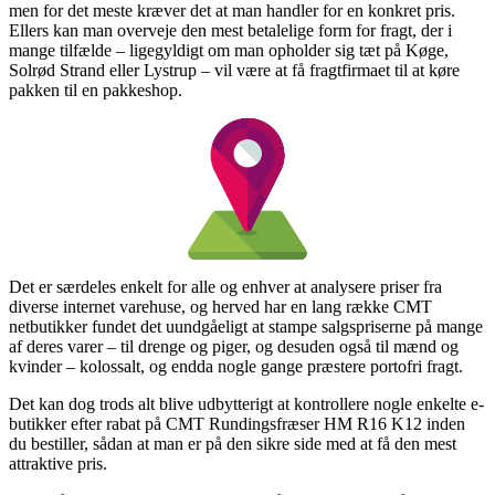
men for det meste kræver det at man handler for en konkret pris.
Ellers kan man overveje den mest betalelige form for fragt, der i
mange tilfælde – ligegyldigt om man opholder sig tæt på Køge,
Solrød Strand eller Lystrup – vil være at få fragtfirmaet til at køre
pakken til en pakkeshop.
Det er særdeles enkelt for alle og enhver at analysere priser fra
diverse internet varehuse, og herved har en lang række CMT
netbutikker fundet det uundgåeligt at stampe salgspriserne på mange
af deres varer – til drenge og piger, og desuden også til mænd og
kvinder – kolossalt, og endda nogle gange præstere portofri fragt.
Det kan dog trods alt blive udbytterigt at kontrollere nogle enkelte e-
butikker efter rabat på CMT Rundingsfræser HM R16 K12 inden
du bestiller, sådan at man er på den sikre side med at få den mest
attraktive pris.