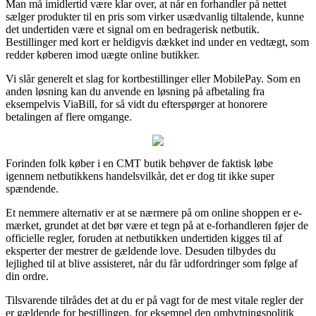
Man må imidlertid være klar over, at når en forhandler på nettet
sælger produkter til en pris som virker usædvanlig tiltalende, kunne
det undertiden være et signal om en bedragerisk netbutik.
Bestillinger med kort er heldigvis dækket ind under en vedtægt, som
redder køberen imod uægte online butikker.
Vi slår generelt et slag for kortbestillinger eller MobilePay. Som en
anden løsning kan du anvende en løsning på afbetaling fra
eksempelvis ViaBill, for så vidt du efterspørger at honorere
betalingen af flere omgange.
Forinden folk køber i en CMT butik behøver de faktisk løbe
igennem netbutikkens handelsvilkår, det er dog tit ikke super
spændende.
Et nemmere alternativ er at se nærmere på om online shoppen er e-
mærket, grundet at det bør være et tegn på at e-forhandleren føjer de
officielle regler, foruden at netbutikken undertiden kigges til af
eksperter der mestrer de gældende love. Desuden tilbydes du
lejlighed til at blive assisteret, når du får udfordringer som følge af
din ordre.
Tilsvarende tilrådes det at du er på vagt for de mest vitale regler der
er gældende for bestillingen, for eksempel den ombytningspolitik