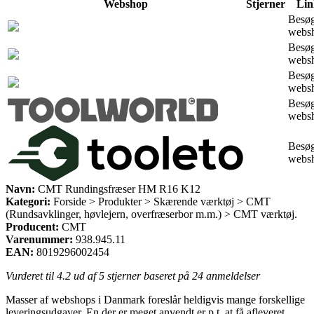
Webshop
Stjerner
Lin
Besø
webs
Besø
webs
Besø
webs
Besø
webs
Besø
webs
Navn:
CMT Rundingsfræser HM R16 K12
Kategori:
Forside > Produkter > Skærende værktøj > CMT
(Rundsavklinger, høvlejern, overfræserbor m.m.) > CMT værktøj.
Producent:
CMT
Varenummer:
938.945.11
EAN:
8019296002454
Vurderet til
4.2
ud af 5 stjerner baseret på
24
anmeldelser
Masser af webshops i Danmark foreslår heldigvis mange forskellige
leveringsudgaver. En der er meget anvendt er p.t. at få afleveret