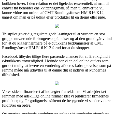
butikken lover. I den relation er det ligeledes essesentielt, at man til
enhver tid beholder ens kvitteringsmail, så man til enhver tid vil
kunne vidne om ordren af CMT Rundingsfræser HM R16 K12,
uanset om man er på udkig efter produkter til en dreng eller pige.
Trustpilot giver dig regulære gode løsninger til at vurdere en stor
gruppe nuværende forbrugeres opfattelser og af den grund går vi ind
for, at du kigger nærmere på e-butikkens bedømmelser af CMT
Rundingsfræser HM R16 K12 forud for at du shopper.
Facebook tilbyder tillige flere passende chancer for at få et kig ind i
e-butikkens troværdighed. Herinde ser vi en del online outlets som
gør det muligt at levere en vurdering af deres købsoplevelse, som på
samme måde må udnyttes til at danne dig et indtryk af kundernes
tilfredshed.
Vores side er finansieret af indtægter fra reklamer. Vi arbejder tæt
sammen med adskillige online firmaer idet vi publicerer firmaernes
produkter, og får godtgørelse såfremt de besøgende vi sender videre
fuldfører en ordre.
Orientering angående produkter og online virksomheder ajourføres