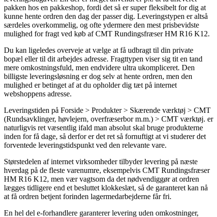
pakken hos en pakkeshop, fordi det så er super fleksibelt for dig at
kunne hente ordren den dag der passer dig. Leveringstypen er altså
særdeles overkommelig, og ofte ydermere den mest prisbevidste
mulighed for fragt ved køb af CMT Rundingsfræser HM R16 K12.
Du kan ligeledes overveje at vælge at få udbragt til din private
bopæl eller til dit arbejdes adresse. Fragttypen viser sig tit en tand
mere omkostningsfuld, men endvidere ultra ukompliceret. Den
billigste leveringsløsning er dog selv at hente ordren, men den
mulighed er betinget af at du opholder dig tæt på internet
webshoppens adresse.
Leveringstiden på Forside > Produkter > Skærende værktøj > CMT
(Rundsavklinger, høvlejern, overfræserbor m.m.) > CMT værktøj. er
naturligvis ret væsentlig ifald man absolut skal bruge produkterne
inden for få dage, så derfor er det ret så fornuftigt at vi studerer det
forventede leveringstidspunkt ved den relevante vare.
Størstedelen af internet virksomheder tilbyder levering på næste
hverdag på de fleste varenumre, eksempelvis CMT Rundingsfræser
HM R16 K12, men vær vagtsom da det nødvendiggør at ordren
lægges tidligere end et besluttet klokkeslæt, så de garanteret kan nå
at få ordren betjent forinden lagermedarbejderne får fri.
En hel del e-forhandlere garanterer levering uden omkostninger,