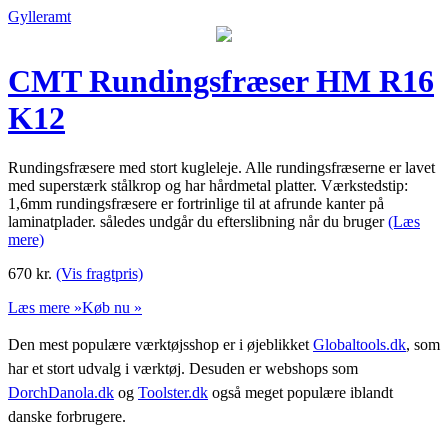
Gylleramt
CMT Rundingsfræser HM R16
K12
Rundingsfræsere med stort kugleleje. Alle rundingsfræserne er lavet
med superstærk stålkrop og har hårdmetal platter. Værkstedstip:
1,6mm rundingsfræsere er fortrinlige til at afrunde kanter på
laminatplader. således undgår du efterslibning når du bruger
(Læs
mere)
670
kr.
(Vis fragtpris)
Læs mere »
Køb nu »
Den mest populære værktøjsshop er i øjeblikket
Globaltools.dk
, som
har et stort udvalg i værktøj. Desuden er webshops som
DorchDanola.dk
og
Toolster.dk
også meget populære iblandt
danske forbrugere.