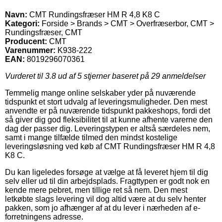
Navn:
CMT Rundingsfræser HM R 4,8 K8 C
Kategori:
Forside > Brands > CMT > Overfræserbor, CMT >
Rundingsfræser, CMT
Producent:
CMT
Varenummer:
K938-222
EAN:
8019296070361
Vurderet til
3.8
ud af 5 stjerner baseret på
29
anmeldelser
Temmelig mange online selskaber yder på nuværende
tidspunkt et stort udvalg af leveringsmuligheder. Den mest
anvendte er på nuværende tidspunkt pakkeshops, fordi det
så giver dig god fleksibilitet til at kunne afhente varerne den
dag der passer dig. Leveringstypen er altså særdeles nem,
samt i mange tilfælde tilmed den mindst kostelige
leveringsløsning ved køb af CMT Rundingsfræser HM R 4,8
K8 C.
Du kan ligeledes forsøge at vælge at få leveret hjem til dig
selv eller ud til din arbejdsplads. Fragttypen er godt nok en
kende mere pebret, men tillige ret så nem. Den mest
letkøbte slags levering vil dog altid være at du selv henter
pakken, som jo afhænger af at du lever i nærheden af e-
forretningens adresse.