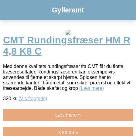
Gylleramt
CMT Rundingsfræser HM R
4,8 K8 C
Med denne kvalitets rundingsfræser fra CMT får du flotte
fræseresultater. Rundingsfræseren kan eksempelvis
anvendes til fjerne et skarpt hjørne. Spidsen har to
skærende kanter i hårdmetal, som sikrer præcist og effektivt
fræsearbejde. Både skaftet og krop
(Læs mere)
320
kr.
(Vis fragtpris)
Læs mere »
Køb nu »