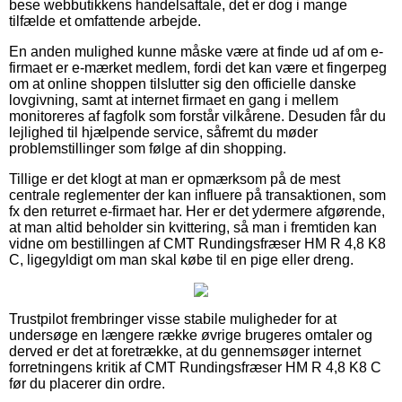
bese webbutikkens handelsaftale, det er dog i mange
tilfælde et omfattende arbejde.
En anden mulighed kunne måske være at finde ud af om e-
firmaet er e-mærket medlem, fordi det kan være et fingerpeg
om at online shoppen tilslutter sig den officielle danske
lovgivning, samt at internet firmaet en gang i mellem
monitoreres af fagfolk som forstår vilkårene. Desuden får du
lejlighed til hjælpende service, såfremt du møder
problemstillinger som følge af din shopping.
Tillige er det klogt at man er opmærksom på de mest
centrale reglementer der kan influere på transaktionen, som
fx den returret e-firmaet har. Her er det ydermere afgørende,
at man altid beholder sin kvittering, så man i fremtiden kan
vidne om bestillingen af CMT Rundingsfræser HM R 4,8 K8
C, ligegyldigt om man skal købe til en pige eller dreng.
Trustpilot frembringer visse stabile muligheder for at
undersøge en længere række øvrige brugeres omtaler og
derved er det at foretrække, at du gennemsøger internet
forretningens kritik af CMT Rundingsfræser HM R 4,8 K8 C
før du placerer din ordre.