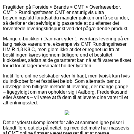
Fragttiden på Forside > Brands > CMT > Overfræserbor,
CMT > Rundingsfræser, CMT er naturligvis ultra
betydningsfuld forudsat du mangler pakken om få sekunder,
så derfor er det selvfølgelig passende at du efterser det
forventede leveringstidspunkt ved det pågældende produkt.
Mange e-butikker i Danmark yder 1 hverdags levering på en
lang række varenumre, eksempelvis CMT Rundingsfræser
HM R 4,8 K8 C, men glem ikke at det er regnet ud fra at
bestillingen køres igennem tidligere end et besluttet
klokkeslæt, sådan at de garanteret kan nå at få varerne fikset
forud for at lagerpersonalet holder fyraften.
Indtil flere online selskaber yder fri fragt, men typisk kun hvis
du indkøber for et fastslået beløb. Som alternativ bør du
udvælge den billigste metode til levering, der mange gange
– ligegyldigt om man opholder sig i Aalborg, Frederikssund
eller Assens – vil være at få dem til at levere dine varer til et
afhentningssted.
Det er yderst ukompliceret for alle at sammenligne priser i
blandt flere outlets på nettet, og med det motiv har massevis
af CMT online firmaer været presset til at at presse