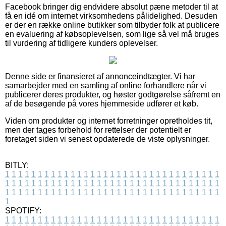
Facebook bringer dig endvidere absolut pæne metoder til at
få en idé om internet virksomhedens pålidelighed. Desuden
er der en række online butikker som tilbyder folk at publicere
en evaluering af købsoplevelsen, som lige så vel må bruges
til vurdering af tidligere kunders oplevelser.
Denne side er finansieret af annonceindtægter. Vi har
samarbejder med en samling af online forhandlere når vi
publicerer deres produkter, og høster godtgørelse såfremt en
af de besøgende på vores hjemmeside udfører et køb.
Viden om produkter og internet forretninger opretholdes tit,
men der tages forbehold for rettelser der potentielt er
foretaget siden vi senest opdaterede de viste oplysninger.
BITLY:
1
1
1
1
1
1
1
1
1
1
1
1
1
1
1
1
1
1
1
1
1
1
1
1
1
1
1
1
1
1
1
1
1
1
1
1
1
1
1
1
1
1
1
1
1
1
1
1
1
1
1
1
1
1
1
1
1
1
1
1
1
1
1
1
1
1
1
1
1
1
1
1
1
1
1
1
1
1
1
1
1
1
1
1
1
1
1
1
1
1
1
1
1
1
1
1
1
1
1
1
SPOTIFY:
1
1
1
1
1
1
1
1
1
1
1
1
1
1
1
1
1
1
1
1
1
1
1
1
1
1
1
1
1
1
1
1
1