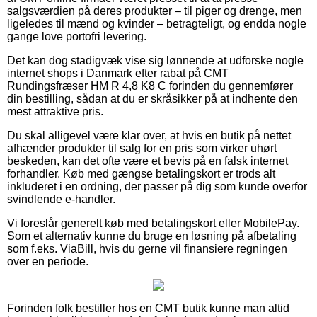
salgsværdien på deres produkter – til piger og drenge, men
ligeledes til mænd og kvinder – betragteligt, og endda nogle
gange love portofri levering.
Det kan dog stadigvæk vise sig lønnende at udforske nogle
internet shops i Danmark efter rabat på CMT
Rundingsfræser HM R 4,8 K8 C forinden du gennemfører
din bestilling, sådan at du er skråsikker på at indhente den
mest attraktive pris.
Du skal alligevel være klar over, at hvis en butik på nettet
afhænder produkter til salg for en pris som virker uhørt
beskeden, kan det ofte være et bevis på en falsk internet
forhandler. Køb med gængse betalingskort er trods alt
inkluderet i en ordning, der passer på dig som kunde overfor
svindlende e-handler.
Vi foreslår generelt køb med betalingskort eller MobilePay.
Som et alternativ kunne du bruge en løsning på afbetaling
som f.eks. ViaBill, hvis du gerne vil finansiere regningen
over en periode.
Forinden folk bestiller hos en CMT butik kunne man altid