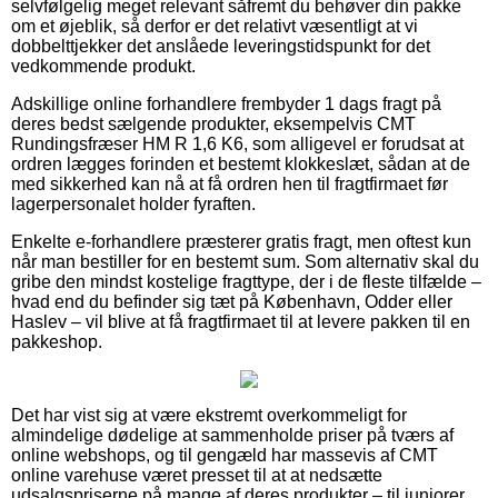
selvfølgelig meget relevant såfremt du behøver din pakke
om et øjeblik, så derfor er det relativt væsentligt at vi
dobbelttjekker det anslåede leveringstidspunkt for det
vedkommende produkt.
Adskillige online forhandlere frembyder 1 dags fragt på
deres bedst sælgende produkter, eksempelvis CMT
Rundingsfræser HM R 1,6 K6, som alligevel er forudsat at
ordren lægges forinden et bestemt klokkeslæt, sådan at de
med sikkerhed kan nå at få ordren hen til fragtfirmaet før
lagerpersonalet holder fyraften.
Enkelte e-forhandlere præsterer gratis fragt, men oftest kun
når man bestiller for en bestemt sum. Som alternativ skal du
gribe den mindst kostelige fragttype, der i de fleste tilfælde –
hvad end du befinder sig tæt på København, Odder eller
Haslev – vil blive at få fragtfirmaet til at levere pakken til en
pakkeshop.
Det har vist sig at være ekstremt overkommeligt for
almindelige dødelige at sammenholde priser på tværs af
online webshops, og til gengæld har massevis af CMT
online varehuse været presset til at at nedsætte
udsalgspriserne på mange af deres produkter – til juniorer,