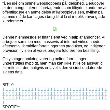
få en idé om online webshoppens pålidelighed. Derudover
er der mange internet foretagender som tilbyder kunderne at
offentliggøre en anmeldelse af købsoplevelsen, hvilket på
samme måde kan tages i brug til at få et indblik i hvor glade
kunderne er.
Denne hjemmeside er finansieret ved hjælp af annoncer. Vi
arbejder sammen med massevis af internet virksomheder
eftersom vi formidler forretningernes produkter, og indtjener
provision hvis en af vores brugere fuldfører en bestilling.
Oplysninger omkring varer og online forretninger
understøttes hyppigt, men man kan ikke stille os ansvarlig
for rettelser der muligvis er lavet siden vi sidst opdaterede
sidens data.
BITLY:
1
1
1
1
1
1
1
1
1
1
1
1
1
1
1
1
1
1
1
1
1
1
1
1
1
1
1
1
1
1
1
1
1
1
1
1
1
1
1
1
1
1
1
1
1
1
1
1
1
1
1
1
1
1
1
1
1
1
1
1
1
1
1
1
1
1
1
1
1
1
1
1
1
1
1
1
1
1
1
1
1
1
1
1
1
1
1
1
1
1
1
1
1
1
1
1
1
1
1
1
SPOTIFY: