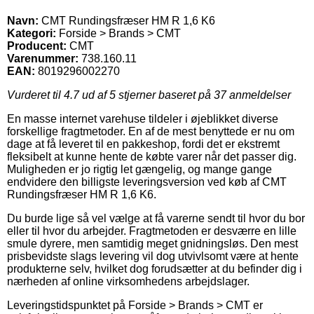
Navn:
CMT Rundingsfræser HM R 1,6 K6
Kategori:
Forside > Brands > CMT
Producent:
CMT
Varenummer:
738.160.11
EAN:
8019296002270
Vurderet til
4.7
ud af 5 stjerner baseret på
37
anmeldelser
En masse internet varehuse tildeler i øjeblikket diverse
forskellige fragtmetoder. En af de mest benyttede er nu om
dage at få leveret til en pakkeshop, fordi det er ekstremt
fleksibelt at kunne hente de købte varer når det passer dig.
Muligheden er jo rigtig let gængelig, og mange gange
endvidere den billigste leveringsversion ved køb af CMT
Rundingsfræser HM R 1,6 K6.
Du burde lige så vel vælge at få varerne sendt til hvor du bor
eller til hvor du arbejder. Fragtmetoden er desværre en lille
smule dyrere, men samtidig meget gnidningsløs. Den mest
prisbevidste slags levering vil dog utvivlsomt være at hente
produkterne selv, hvilket dog forudsætter at du befinder dig i
nærheden af online virksomhedens arbejdslager.
Leveringstidspunktet på Forside > Brands > CMT er