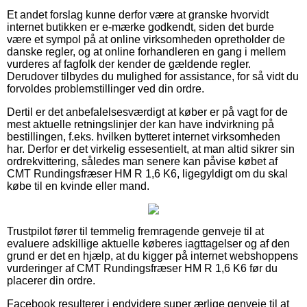
Et andet forslag kunne derfor være at granske hvorvidt
internet butikken er e-mærke godkendt, siden det burde
være et sympol på at online virksomheden opretholder de
danske regler, og at online forhandleren en gang i mellem
vurderes af fagfolk der kender de gældende regler.
Derudover tilbydes du mulighed for assistance, for så vidt du
forvoldes problemstillinger ved din ordre.
Dertil er det anbefalelsesværdigt at køber er på vagt for de
mest aktuelle retningslinjer der kan have indvirkning på
bestillingen, f.eks. hvilken bytteret internet virksomheden
har. Derfor er det virkelig essesentielt, at man altid sikrer sin
ordrekvittering, således man senere kan påvise købet af
CMT Rundingsfræser HM R 1,6 K6, ligegyldigt om du skal
købe til en kvinde eller mand.
Trustpilot fører til temmelig fremragende genveje til at
evaluere adskillige aktuelle køberes iagttagelser og af den
grund er det en hjælp, at du kigger på internet webshoppens
vurderinger af CMT Rundingsfræser HM R 1,6 K6 før du
placerer din ordre.
Facebook resulterer i endvidere super ærlige genveje til at