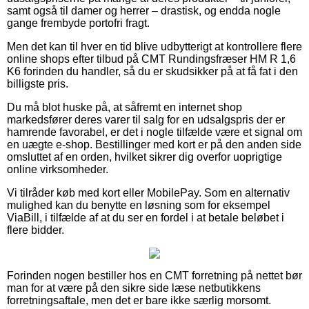
samt også til damer og herrer – drastisk, og endda nogle
gange frembyde portofri fragt.
Men det kan til hver en tid blive udbytterigt at kontrollere flere
online shops efter tilbud på CMT Rundingsfræser HM R 1,6
K6 forinden du handler, så du er skudsikker på at få fat i den
billigste pris.
Du må blot huske på, at såfremt en internet shop
markedsfører deres varer til salg for en udsalgspris der er
hamrende favorabel, er det i nogle tilfælde være et signal om
en uægte e-shop. Bestillinger med kort er på den anden side
omsluttet af en orden, hvilket sikrer dig overfor uoprigtige
online virksomheder.
Vi tilråder køb med kort eller MobilePay. Som en alternativ
mulighed kan du benytte en løsning som for eksempel
ViaBill, i tilfælde af at du ser en fordel i at betale beløbet i
flere bidder.
Forinden nogen bestiller hos en CMT forretning på nettet bør
man for at være på den sikre side læse netbutikkens
forretningsaftale, men det er bare ikke særlig morsomt.