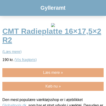
Gylleramt
CMT Radieplatte 16×17,5×2
R2
(Læs mere)
190
kr.
(Vis fragtpris)
Læs mere »
Køb nu »
Den mest populære værktøjsshop er i øjeblikket
Globaltools.dk
, som har et stort udvalg i værktøj. Desuden er