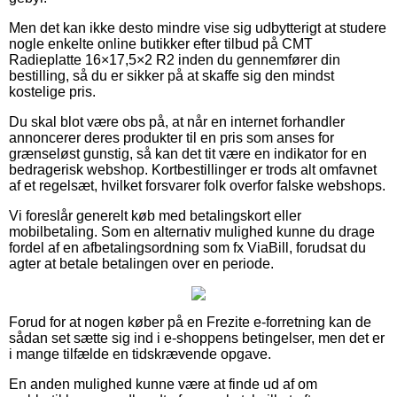
Men det kan ikke desto mindre vise sig udbytterigt at studere
nogle enkelte online butikker efter tilbud på CMT
Radieplatte 16×17,5×2 R2 inden du gennemfører din
bestilling, så du er sikker på at skaffe sig den mindst
kostelige pris.
Du skal blot være obs på, at når en internet forhandler
annoncerer deres produkter til en pris som anses for
grænseløst gunstig, så kan det tit være en indikator for en
bedragerisk webshop. Kortbestillinger er trods alt omfavnet
af et regelsæt, hvilket forsvarer folk overfor falske webshops.
Vi foreslår generelt køb med betalingskort eller
mobilbetaling. Som en alternativ mulighed kunne du drage
fordel af en afbetalingsordning som fx ViaBill, forudsat du
agter at betale betalingen over en periode.
Forud for at nogen køber på en Frezite e-forretning kan de
sådan set sætte sig ind i e-shoppens betingelser, men det er
i mange tilfælde en tidskrævende opgave.
En anden mulighed kunne være at finde ud af om