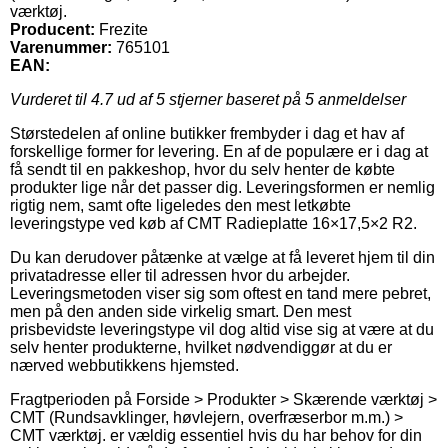
værktøj.
Producent:
Frezite
Varenummer:
765101
EAN:
Vurderet til
4.7
ud af 5 stjerner baseret på
5
anmeldelser
Størstedelen af online butikker frembyder i dag et hav af
forskellige former for levering. En af de populære er i dag at
få sendt til en pakkeshop, hvor du selv henter de købte
produkter lige når det passer dig. Leveringsformen er nemlig
rigtig nem, samt ofte ligeledes den mest letkøbte
leveringstype ved køb af CMT Radieplatte 16×17,5×2 R2.
Du kan derudover påtænke at vælge at få leveret hjem til din
privatadresse eller til adressen hvor du arbejder.
Leveringsmetoden viser sig som oftest en tand mere pebret,
men på den anden side virkelig smart. Den mest
prisbevidste leveringstype vil dog altid vise sig at være at du
selv henter produkterne, hvilket nødvendiggør at du er
nærved webbutikkens hjemsted.
Fragtperioden på Forside > Produkter > Skærende værktøj >
CMT (Rundsavklinger, høvlejern, overfræserbor m.m.) >
CMT værktøj. er vældig essentiel hvis du har behov for din