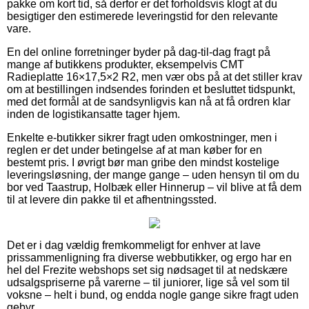
pakke om kort tid, så derfor er det forholdsvis klogt at du
besigtiger den estimerede leveringstid for den relevante
vare.
En del online forretninger byder på dag-til-dag fragt på
mange af butikkens produkter, eksempelvis CMT
Radieplatte 16×17,5×2 R2, men vær obs på at det stiller krav
om at bestillingen indsendes forinden et besluttet tidspunkt,
med det formål at de sandsynligvis kan nå at få ordren klar
inden de logistikansatte tager hjem.
Enkelte e-butikker sikrer fragt uden omkostninger, men i
reglen er det under betingelse af at man køber for en
bestemt pris. I øvrigt bør man gribe den mindst kostelige
leveringsløsning, der mange gange – uden hensyn til om du
bor ved Taastrup, Holbæk eller Hinnerup – vil blive at få dem
til at levere din pakke til et afhentningssted.
Det er i dag vældig fremkommeligt for enhver at lave
prissammenligning fra diverse webbutikker, og ergo har en
hel del Frezite webshops set sig nødsaget til at nedskære
udsalgspriserne på varerne – til juniorer, lige så vel som til
voksne – helt i bund, og endda nogle gange sikre fragt uden
gebyr.