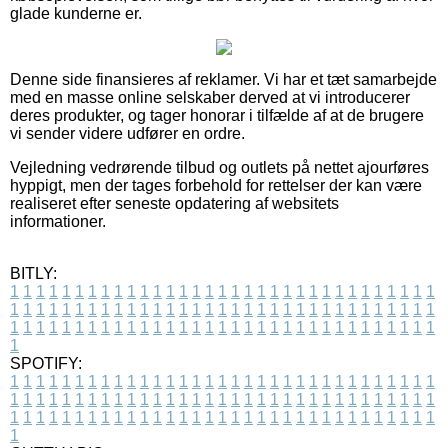
glade kunderne er.
Denne side finansieres af reklamer. Vi har et tæt samarbejde
med en masse online selskaber derved at vi introducerer
deres produkter, og tager honorar i tilfælde af at de brugere
vi sender videre udfører en ordre.
Vejledning vedrørende tilbud og outlets på nettet ajourføres
hyppigt, men der tages forbehold for rettelser der kan være
realiseret efter seneste opdatering af websitets
informationer.
BITLY:
1
1
1
1
1
1
1
1
1
1
1
1
1
1
1
1
1
1
1
1
1
1
1
1
1
1
1
1
1
1
1
1
1
1
1
1
1
1
1
1
1
1
1
1
1
1
1
1
1
1
1
1
1
1
1
1
1
1
1
1
1
1
1
1
1
1
1
1
1
1
1
1
1
1
1
1
1
1
1
1
1
1
1
1
1
1
1
1
1
1
1
1
1
1
1
1
1
1
1
1
SPOTIFY:
1
1
1
1
1
1
1
1
1
1
1
1
1
1
1
1
1
1
1
1
1
1
1
1
1
1
1
1
1
1
1
1
1
1
1
1
1
1
1
1
1
1
1
1
1
1
1
1
1
1
1
1
1
1
1
1
1
1
1
1
1
1
1
1
1
1
1
1
1
1
1
1
1
1
1
1
1
1
1
1
1
1
1
1
1
1
1
1
1
1
1
1
1
1
1
1
1
1
1
1