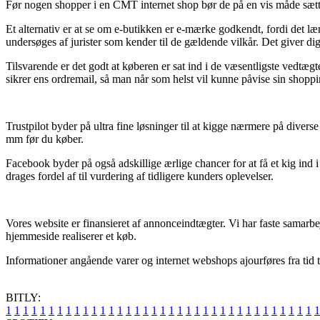
Før nogen shopper i en CMT internet shop bør de på en vis måde sætte 
Et alternativ er at se om e-butikken er e-mærke godkendt, fordi det 
undersøges af jurister som kender til de gældende vilkår. Det giver dig
Tilsvarende er det godt at køberen er sat ind i de væsentligste vedtæg
sikrer ens ordremail, så man når som helst vil kunne påvise sin shop
Trustpilot byder på ultra fine løsninger til at kigge nærmere på div
mm før du køber.
Facebook byder på også adskillige ærlige chancer for at få et kig ind
drages fordel af til vurdering af tidligere kunders oplevelser.
Vores website er finansieret af annonceindtægter. Vi har faste samarb
hjemmeside realiserer et køb.
Informationer angående varer og internet webshops ajourføres fra tid t
BITLY:
1
1
1
1
1
1
1
1
1
1
1
1
1
1
1
1
1
1
1
1
1
1
1
1
1
1
1
1
1
1
1
1
1
1
1
1
1