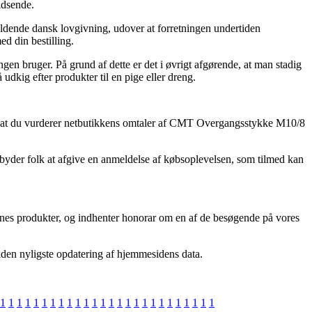
idsende.
ældende dansk lovgivning, udover at forretningen undertiden
ed din bestilling.
gen bruger. På grund af dette er det i øvrigt afgørende, at man stadig
kig efter produkter til en pige eller dreng.
kke, at du vurderer netbutikkens omtaler af CMT Overgangsstykke M10/8
lbyder folk at afgive en anmeldelse af købsoplevelsen, som tilmed kan
ernes produkter, og indhenter honorar om en af de besøgende på vores
siden nyligste opdatering af hjemmesidens data.
1
1
1
1
1
1
1
1
1
1
1
1
1
1
1
1
1
1
1
1
1
1
1
1
1
1