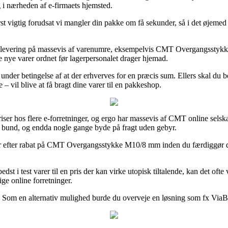
g i nærheden af e-firmaets hjemsted.
 vigtig forudsat vi mangler din pakke om få sekunder, så i det øjemed 
-dag levering på massevis af varenumre, eksempelvis CMT Overgangsstykk
de nye varer ordnet før lagerpersonalet drager hjemad.
 under betingelse af at der erhverves for en præcis sum. Ellers skal du 
 vil blive at få bragt dine varer til en pakkeshop.
priser hos flere e-forretninger, og ergo har massevis af CMT online sels
t i bund, og endda nogle gange byde på fragt uden gebyr.
er efter rabat på CMT Overgangsstykke M10/8 mm inden du færdiggør din
dst i test varer til en pris der kan virke utopisk tiltalende, kan det oft
ge online forretninger.
 Som en alternativ mulighed burde du overveje en løsning som fx ViaBill