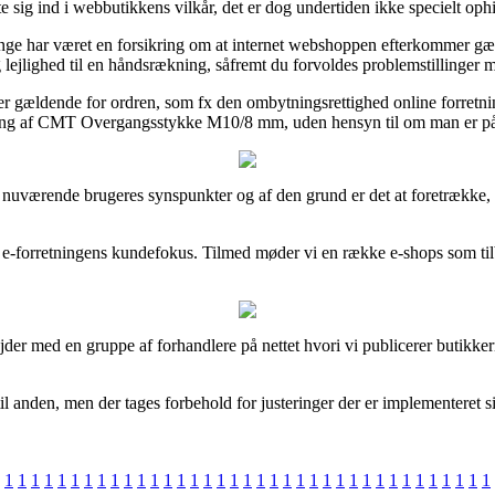
sig ind i webbutikkens vilkår, det er dog undertiden ikke specielt oph
længe har været en forsikring om at internet webshoppen efterkommer g
 lejlighed til en håndsrækning, såfremt du forvoldes problemstillinger m
ter gældende for ordren, som fx den ombytningsrettighed online forretnin
ping af CMT Overgangsstykke M10/8 mm, uden hensyn til om man er på ud
erse nuværende brugeres synspunkter og af den grund er det at foretræ
 i e-forretningens kundefokus. Tilmed møder vi en række e-shops som ti
ejder med en gruppe af forhandlere på nettet hvori vi publicerer butikk
il anden, men der tages forbehold for justeringer der er implementeret 
1
1
1
1
1
1
1
1
1
1
1
1
1
1
1
1
1
1
1
1
1
1
1
1
1
1
1
1
1
1
1
1
1
1
1
1
1