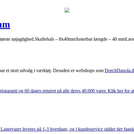
 mm
 for største nøjagtighed.Skaftehals – 8x40mmJusterbar længde – 40 mm
har et stort udvalg i værktøj. Desuden er webshops som
DorchDanola.
isgaranti og 60 dages returret på alle deres 40.000 varer. Klik her for a
gervarer leveres på 1-3 hverdage, og i kundeservice sidder der fageksper