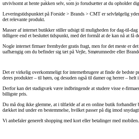
utvivlsomt at hente pakken selv, som jo forudsætter at du opholder di
Leveringstidspunktet på Forside > Brands > CMT er selvfølgelig yderst
det relevante produkt.
Masser af internet butikker stiller udsigt til muligheden for dag-til
tidligere end et besluttet tidspunkt, med det formål at de kan nå at få 
Nogle internet firmaer frembyder gratis fragt, men for det meste er det
uafhængig om du befinder sig tæt på Vejle, Smørumnedre eller Brande –
Det er virkelig overkommeligt for internetbrugere at finde de bedste 
deres produkter – til børn, og desuden også til damer og herrer – hel
Derfor kan det stadigvæk være indbringende at studere visse e-firma
billigste pris.
Du må dog ikke glemme, at i tilfælde af at en online butik forhandler be
dækket ind under en bestemmelse, hvilket passer på dig imod snydagti
Vi anbefaler generelt shopping med kort eller betalinger med mobilen.