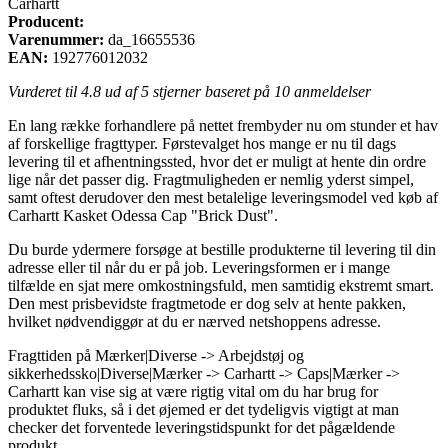
Carhartt
Producent:
Varenummer:
da_16655536
EAN:
192776012032
Vurderet til
4.8
ud af 5 stjerner baseret på
10
anmeldelser
En lang række forhandlere på nettet frembyder nu om stunder et hav
af forskellige fragttyper. Førstevalget hos mange er nu til dags
levering til et afhentningssted, hvor det er muligt at hente din ordre
lige når det passer dig. Fragtmuligheden er nemlig yderst simpel,
samt oftest derudover den mest betalelige leveringsmodel ved køb af
Carhartt Kasket Odessa Cap "Brick Dust".
Du burde ydermere forsøge at bestille produkterne til levering til din
adresse eller til når du er på job. Leveringsformen er i mange
tilfælde en sjat mere omkostningsfuld, men samtidig ekstremt smart.
Den mest prisbevidste fragtmetode er dog selv at hente pakken,
hvilket nødvendiggør at du er nærved netshoppens adresse.
Fragttiden på Mærker|Diverse -> Arbejdstøj og
sikkerhedssko|Diverse|Mærker -> Carhartt -> Caps|Mærker ->
Carhartt kan vise sig at være rigtig vital om du har brug for
produktet fluks, så i det øjemed er det tydeligvis vigtigt at man
checker det forventede leveringstidspunkt for det pågældende
produkt.