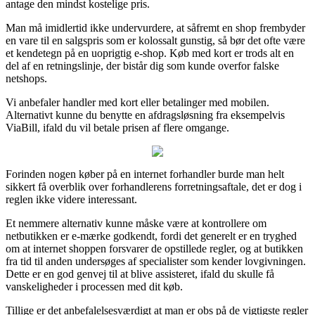
antage den mindst kostelige pris.
Man må imidlertid ikke undervurdere, at såfremt en shop frembyder
en vare til en salgspris som er kolossalt gunstig, så bør det ofte være
et kendetegn på en uoprigtig e-shop. Køb med kort er trods alt en
del af en retningslinje, der bistår dig som kunde overfor falske
netshops.
Vi anbefaler handler med kort eller betalinger med mobilen.
Alternativt kunne du benytte en afdragsløsning fra eksempelvis
ViaBill, ifald du vil betale prisen af flere omgange.
Forinden nogen køber på en internet forhandler burde man helt
sikkert få overblik over forhandlerens forretningsaftale, det er dog i
reglen ikke videre interessant.
Et nemmere alternativ kunne måske være at kontrollere om
netbutikken er e-mærke godkendt, fordi det generelt er en tryghed
om at internet shoppen forsvarer de opstillede regler, og at butikken
fra tid til anden undersøges af specialister som kender lovgivningen.
Dette er en god genvej til at blive assisteret, ifald du skulle få
vanskeligheder i processen med dit køb.
Tillige er det anbefalelsesværdigt at man er obs på de vigtigste regler