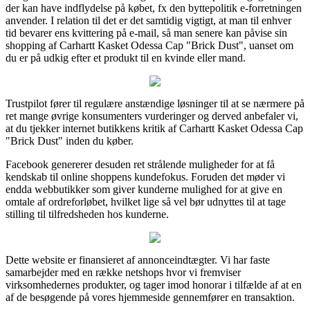
der kan have indflydelse på købet, fx den byttepolitik e-forretningen
anvender. I relation til det er det samtidig vigtigt, at man til enhver
tid bevarer ens kvittering på e-mail, så man senere kan påvise sin
shopping af Carhartt Kasket Odessa Cap "Brick Dust", uanset om
du er på udkig efter et produkt til en kvinde eller mand.
Trustpilot fører til regulære anstændige løsninger til at se nærmere på
ret mange øvrige konsumenters vurderinger og derved anbefaler vi,
at du tjekker internet butikkens kritik af Carhartt Kasket Odessa Cap
"Brick Dust" inden du køber.
Facebook genererer desuden ret strålende muligheder for at få
kendskab til online shoppens kundefokus. Foruden det møder vi
endda webbutikker som giver kunderne mulighed for at give en
omtale af ordreforløbet, hvilket lige så vel bør udnyttes til at tage
stilling til tilfredsheden hos kunderne.
Dette website er finansieret af annonceindtægter. Vi har faste
samarbejder med en række netshops hvor vi fremviser
virksomhedernes produkter, og tager imod honorar i tilfælde af at en
af de besøgende på vores hjemmeside gennemfører en transaktion.