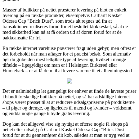
Masser af butikker på nettet præsterer levering på blot en enkelt
hverdag på en række produkter, eksempelvis Carhartt Kasket
Odessa Cap "Brick Dust", som trods alt regnes ud fra at
transaktionen realiseres forud for et besluttet klokkeslæt, så at de
med sikkerhed kan nå at få ordren ud af døren forud for at de
pakkeansatte får fri.
En række internet varehuse præsterer fragt uden gebyr, men oftest er
det forbeholdt når man aftager for et præcist beløb. Som alternativ
bør du gribe den mest letkøbte type af levering, hvilket i mange
tilfælde – ligegyldigt om man er i Helsingør, Birkerød eller
Humlebæk – er at få dem til at levere varerne til et afhentningssted.
Det er ualmindeligt let gængeligt for enhver at finde de laveste priser
i blandt forskellige butikker på nettet, og så har adskillige internet
shops været presset til at at reducere udsalgspriserne på produkterne
– til piger og drenge, og ligeledes til mænd og kvinder – voldsomt,
og endda nogle gange tilbyde gratis levering.
Dog kan det alligevel vise sig nyttigt at efterse nogle få shops på
nettet efter udsalg på Carhartt Kasket Odessa Cap "Brick Dust"
forud for at du gennemfører dit køb, således at man er tryg ved at