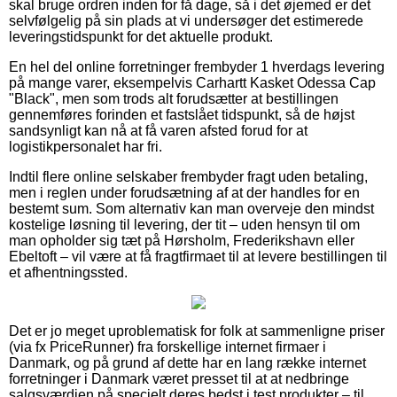
skal bruge ordren inden for få dage, så i det øjemed er det
selvfølgelig på sin plads at vi undersøger det estimerede
leveringstidspunkt for det aktuelle produkt.
En hel del online forretninger frembyder 1 hverdags levering
på mange varer, eksempelvis Carhartt Kasket Odessa Cap
"Black", men som trods alt forudsætter at bestillingen
gennemføres forinden et fastslået tidspunkt, så de højst
sandsynligt kan nå at få varen afsted forud for at
logistikpersonalet har fri.
Indtil flere online selskaber frembyder fragt uden betaling,
men i reglen under forudsætning af at der handles for en
bestemt sum. Som alternativ kan man overveje den mindst
kostelige løsning til levering, der tit – uden hensyn til om
man opholder sig tæt på Hørsholm, Frederikshavn eller
Ebeltoft – vil være at få fragtfirmaet til at levere bestillingen til
et afhentningssted.
Det er jo meget uproblematisk for folk at sammenligne priser
(via fx PriceRunner) fra forskellige internet firmaer i
Danmark, og på grund af dette har en lang række internet
forretninger i Danmark været presset til at at nedbringe
salgsværdien på specielt deres bedst i test produkter – til