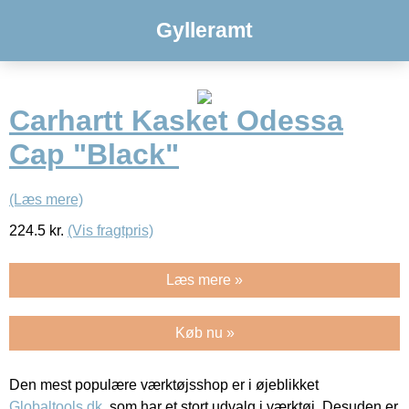
Gylleramt
Carhartt Kasket Odessa
Cap "Black"
(Læs mere)
224.5
kr.
(Vis fragtpris)
Læs mere »
Køb nu »
Den mest populære værktøjsshop er i øjeblikket
Globaltools.dk
, som har et stort udvalg i værktøj. Desuden er