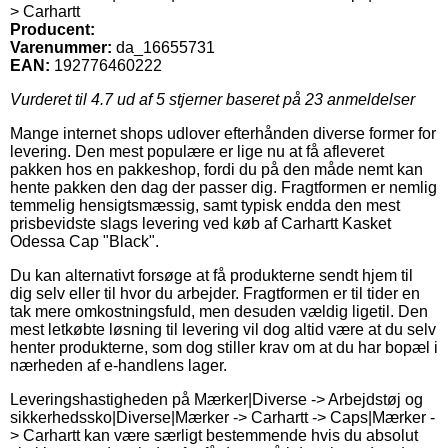
> Carhartt
Producent:
Varenummer:
da_16655731
EAN:
192776460222
Vurderet til
4.7
ud af 5 stjerner baseret på
23
anmeldelser
Mange internet shops udlover efterhånden diverse former for
levering. Den mest populære er lige nu at få afleveret
pakken hos en pakkeshop, fordi du på den måde nemt kan
hente pakken den dag der passer dig. Fragtformen er nemlig
temmelig hensigtsmæssig, samt typisk endda den mest
prisbevidste slags levering ved køb af Carhartt Kasket
Odessa Cap "Black".
Du kan alternativt forsøge at få produkterne sendt hjem til
dig selv eller til hvor du arbejder. Fragtformen er til tider en
tak mere omkostningsfuld, men desuden vældig ligetil. Den
mest letkøbte løsning til levering vil dog altid være at du selv
henter produkterne, som dog stiller krav om at du har bopæl i
nærheden af e-handlens lager.
Leveringshastigheden på Mærker|Diverse -> Arbejdstøj og
sikkerhedssko|Diverse|Mærker -> Carhartt -> Caps|Mærker -
> Carhartt kan være særligt bestemmende hvis du absolut