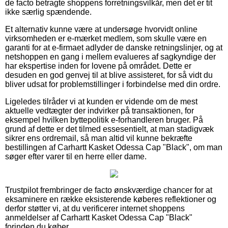
de facto betragte shoppens forretningsvilkår, men det er tit
ikke særlig spændende.
Et alternativ kunne være at undersøge hvorvidt online
virksomheden er e-mærket medlem, som skulle være en
garanti for at e-firmaet adlyder de danske retningslinjer, og at
netshoppen en gang i mellem evalueres af sagkyndige der
har ekspertise inden for lovene på området. Dette er
desuden en god genvej til at blive assisteret, for så vidt du
bliver udsat for problemstillinger i forbindelse med din ordre.
Ligeledes tilråder vi at kunden er vidende om de mest
aktuelle vedtægter der indvirker på transaktionen, for
eksempel hvilken byttepolitik e-forhandleren bruger. På
grund af dette er det tilmed essesentielt, at man stadigvæk
sikrer ens ordremail, så man altid vil kunne bekræfte
bestillingen af Carhartt Kasket Odessa Cap "Black", om man
søger efter varer til en herre eller dame.
Trustpilot frembringer de facto ønskværdige chancer for at
eksaminere en række eksisterende køberes reflektioner og
derfor støtter vi, at du verificerer internet shoppens
anmeldelser af Carhartt Kasket Odessa Cap "Black"
forinden du køber.