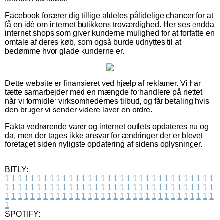
Facebook forærer dig tillige aldeles pålidelige chancer for at
få en idé om internet butikkens troværdighed. Her ses endda
internet shops som giver kunderne mulighed for at forfatte en
omtale af deres køb, som også burde udnyttes til at
bedømme hvor glade kunderne er.
Dette website er finansieret ved hjælp af reklamer. Vi har
tætte samarbejder med en mængde forhandlere på nettet
når vi formidler virksomhedernes tilbud, og får betaling hvis
den bruger vi sender videre laver en ordre.
Fakta vedrørende varer og internet outlets opdateres nu og
da, men der tages ikke ansvar for ændringer der er blevet
foretaget siden nyligste opdatering af sidens oplysninger.
BITLY:
1
1
1
1
1
1
1
1
1
1
1
1
1
1
1
1
1
1
1
1
1
1
1
1
1
1
1
1
1
1
1
1
1
1
1
1
1
1
1
1
1
1
1
1
1
1
1
1
1
1
1
1
1
1
1
1
1
1
1
1
1
1
1
1
1
1
1
1
1
1
1
1
1
1
1
1
1
1
1
1
1
1
1
1
1
1
1
1
1
1
1
1
1
1
1
1
1
1
1
1
SPOTIFY: