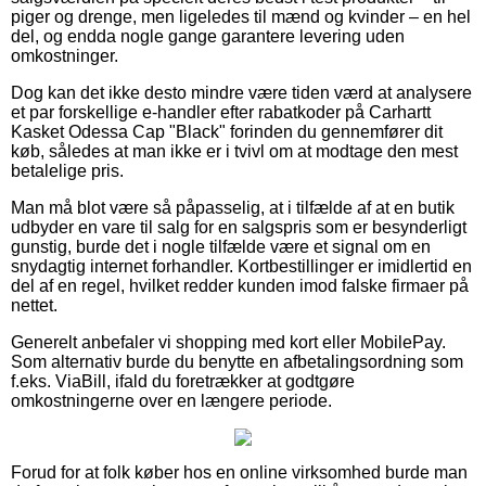
piger og drenge, men ligeledes til mænd og kvinder – en hel
del, og endda nogle gange garantere levering uden
omkostninger.
Dog kan det ikke desto mindre være tiden værd at analysere
et par forskellige e-handler efter rabatkoder på Carhartt
Kasket Odessa Cap "Black" forinden du gennemfører dit
køb, således at man ikke er i tvivl om at modtage den mest
betalelige pris.
Man må blot være så påpasselig, at i tilfælde af at en butik
udbyder en vare til salg for en salgspris som er besynderligt
gunstig, burde det i nogle tilfælde være et signal om en
snydagtig internet forhandler. Kortbestillinger er imidlertid en
del af en regel, hvilket redder kunden imod falske firmaer på
nettet.
Generelt anbefaler vi shopping med kort eller MobilePay.
Som alternativ burde du benytte en afbetalingsordning som
f.eks. ViaBill, ifald du foretrækker at godtgøre
omkostningerne over en længere periode.
Forud for at folk køber hos en online virksomhed burde man