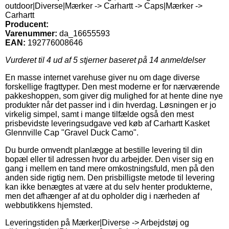
outdoor|Diverse|Mærker -> Carhartt -> Caps|Mærker ->
Carhartt
Producent:
Varenummer:
da_16655593
EAN:
192776008646
Vurderet til
4
ud af 5 stjerner baseret på
14
anmeldelser
En masse internet varehuse giver nu om dage diverse
forskellige fragttyper. Den mest moderne er for nærværende
pakkeshoppen, som giver dig mulighed for at hente dine nye
produkter når det passer ind i din hverdag. Løsningen er jo
virkelig simpel, samt i mange tilfælde også den mest
prisbevidste leveringsudgave ved køb af Carhartt Kasket
Glennville Cap "Gravel Duck Camo".
Du burde omvendt planlægge at bestille levering til din
bopæl eller til adressen hvor du arbejder. Den viser sig en
gang i mellem en tand mere omkostningsfuld, men på den
anden side rigtig nem. Den prisbilligste metode til levering
kan ikke benægtes at være at du selv henter produkterne,
men det afhænger af at du opholder dig i nærheden af
webbutikkens hjemsted.
Leveringstiden på Mærker|Diverse -> Arbejdstøj og