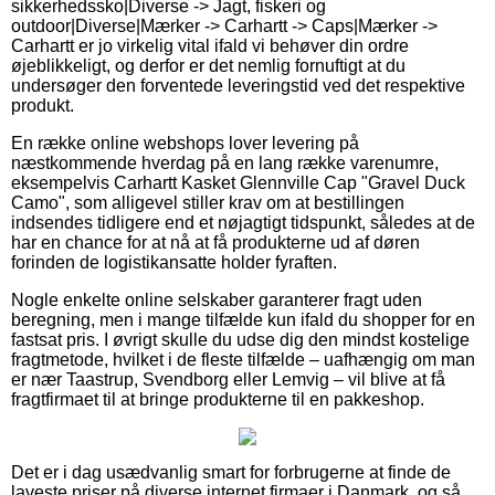
sikkerhedssko|Diverse -> Jagt, fiskeri og
outdoor|Diverse|Mærker -> Carhartt -> Caps|Mærker ->
Carhartt er jo virkelig vital ifald vi behøver din ordre
øjeblikkeligt, og derfor er det nemlig fornuftigt at du
undersøger den forventede leveringstid ved det respektive
produkt.
En række online webshops lover levering på
næstkommende hverdag på en lang række varenumre,
eksempelvis Carhartt Kasket Glennville Cap "Gravel Duck
Camo", som alligevel stiller krav om at bestillingen
indsendes tidligere end et nøjagtigt tidspunkt, således at de
har en chance for at nå at få produkterne ud af døren
forinden de logistikansatte holder fyraften.
Nogle enkelte online selskaber garanterer fragt uden
beregning, men i mange tilfælde kun ifald du shopper for en
fastsat pris. I øvrigt skulle du udse dig den mindst kostelige
fragtmetode, hvilket i de fleste tilfælde – uafhængig om man
er nær Taastrup, Svendborg eller Lemvig – vil blive at få
fragtfirmaet til at bringe produkterne til en pakkeshop.
Det er i dag usædvanlig smart for forbrugerne at finde de
laveste priser på diverse internet firmaer i Danmark, og så