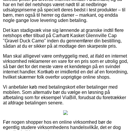
har en hel del netshops været nødt til at nedbringe
udsalgspriserne på specielt deres bedst i test produkter – til
børn, men også til herrer og damer – markant, og endda
nogle gange love levering uden betaling.
Det kan stadigvæk vise sig lønnende at granske indtil flere
netshops efter tilbud på Carhartt Kasket Glennville Cap
"Gravel Duck Camo" inden du gennemfører din bestilling,
sådan at du er sikker på at modtage den skarpeste pris.
Man skal alligevel være omhyggelig med, at ifald en internet
virksomhed reklamerer en vare for en pris som er utrolig god,
så bør det for det meste være et kendetegn på en svindel
internet handler. Kortkøb er imidlertid en del af en forordning,
hvilket skærmer folk overfor uoprigtige online shops.
Vi anbefaler køb med betalingskort eller betalinger med
mobilen. Som alternativ bør du vælge en løsning på
afbetaling som for eksempel ViaBill, forudsat du foretrækker
at afdrage betalingen senere.
Før nogen shopper hos en online virksomhed bør de
egentlig studere virksomhedens handelsvilkår, det er dog