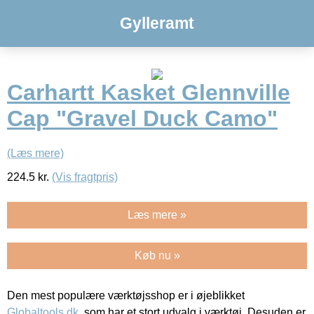
Gylleramt
Carhartt Kasket Glennville
Cap "Gravel Duck Camo"
(Læs mere)
224.5
kr.
(Vis fragtpris)
Læs mere »
Køb nu »
Den mest populære værktøjsshop er i øjeblikket
Globaltools.dk
, som har et stort udvalg i værktøj. Desuden er