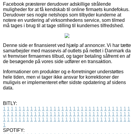
Facebook præsterer derudover adskillige strålende
muligheder for at få kendskab til online firmaets kundefokus.
Derudover ses nogle netshops som tilbyder kunderne at
notere en vurdering af virksomhedens service, som tilmed
må tages i brug til at tage stilling til kundernes tilfredshed.
Denne side er finansieret ved hjælp af annoncer. Vi har tætte
samarbejder med massevis af outlets på nettet i Danmark da
vi fremviser firmaernes tilbud, og tager betaling såfremt en af
de besøgende på vores side udfører en transaktion.
Informationer om produkter og e-forretninger understøttes
hele tiden, men vi tager ikke ansvar for korrektioner der
muligvis er implementeret efter sidste opdatering af sidens
data.
BITLY:
1
1
1
1
1
1
1
1
1
1
1
1
1
1
1
1
1
1
1
1
1
1
1
1
1
1
1
1
1
1
1
1
1
1
1
1
1
1
1
1
1
1
1
1
1
1
1
1
1
1
1
1
1
1
1
1
1
1
1
1
1
1
1
1
1
1
1
1
1
1
1
1
1
1
1
1
1
1
1
1
1
1
1
1
1
1
1
1
1
1
1
1
1
1
1
1
1
1
1
1
SPOTIFY: