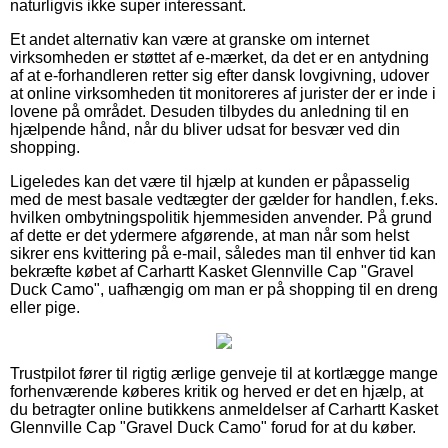
naturligvis ikke super interessant.
Et andet alternativ kan være at granske om internet
virksomheden er støttet af e-mærket, da det er en antydning
af at e-forhandleren retter sig efter dansk lovgivning, udover
at online virksomheden tit monitoreres af jurister der er inde i
lovene på området. Desuden tilbydes du anledning til en
hjælpende hånd, når du bliver udsat for besvær ved din
shopping.
Ligeledes kan det være til hjælp at kunden er påpasselig
med de mest basale vedtægter der gælder for handlen, f.eks.
hvilken ombytningspolitik hjemmesiden anvender. På grund
af dette er det ydermere afgørende, at man når som helst
sikrer ens kvittering på e-mail, således man til enhver tid kan
bekræfte købet af Carhartt Kasket Glennville Cap "Gravel
Duck Camo", uafhængig om man er på shopping til en dreng
eller pige.
Trustpilot fører til rigtig ærlige genveje til at kortlægge mange
forhenværende køberes kritik og herved er det en hjælp, at
du betragter online butikkens anmeldelser af Carhartt Kasket
Glennville Cap "Gravel Duck Camo" forud for at du køber.