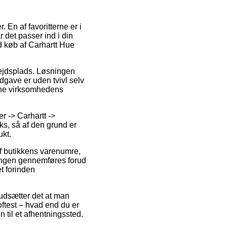
En af favoritterne er i
r det passer ind i din
ed køb af Carhartt Hue
bejdsplads. Løsningen
dgave er uden tvivl selv
line virksomhedens
 -> Carhartt ->
ks, så af den grund er
ukt.
af butikkens varenumre,
lingen gennemføres forud
et forinden
rudsætter det at man
oftest – hvad end du er
n til et afhentningssted.