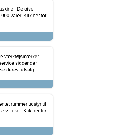
askiner. De giver
000 varer. Klik her for
ore værktøjsmærker.
ervice sidder der
t se deres udvalg.
entet rummer udstyr til
lv-folket. Klik her for