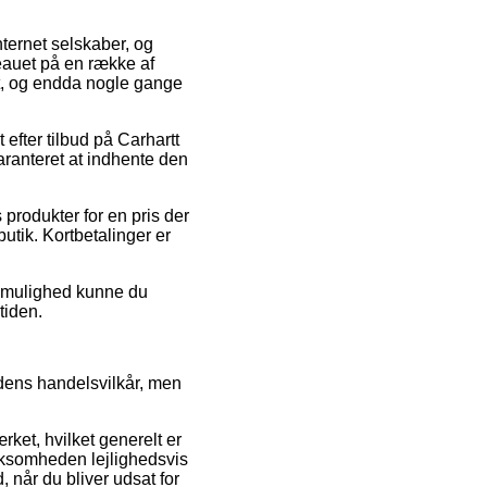
internet selskaber, og
eauet på en række af
igt, og endda nogle gange
 efter tilbud på Carhartt
aranteret at indhente den
produkter for en pris der
tik. Kortbetalinger er
v mulighed kunne du
tiden.
dens handelsvilkår, men
ket, hvilket generelt er
rksomheden lejlighedsvis
, når du bliver udsat for