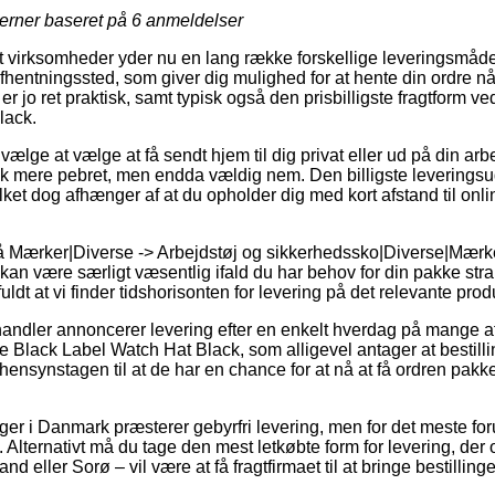
jerner baseret på
6
anmeldelser
virksomheder yder nu en lang række forskellige leveringsmåder. 
 afhentningssted, som giver dig mulighed for at hente din ordre nå
r jo ret praktisk, samt typisk også den prisbilligste fragtform v
lack.
ge at vælge at få sendt hjem til dig privat eller ud på din ar
ak mere pebret, men endda vældig nem. Den billigste leveringsu
ilket dog afhænger af at du opholder dig med kort afstand til on
 Mærker|Diverse -> Arbejdstøj og sikkerhedssko|Diverse|Mærker
kan være særligt væsentlig ifald du har behov for din pakke stra
ldt at vi finder tidshorisonten for levering på det relevante prod
 handler annoncerer levering efter en enkelt hverdag på mange 
 Black Label Watch Hat Black, som alligevel antager at bestil
d hensynstagen til at de har en chance for at nå at få ordren pakk
nger i Danmark præsterer gebyrfri levering, men for det meste fo
 Alternativt må du tage den mest letkøbte form for levering, der 
nd eller Sorø – vil være at få fragtfirmaet til at bringe bestillinge