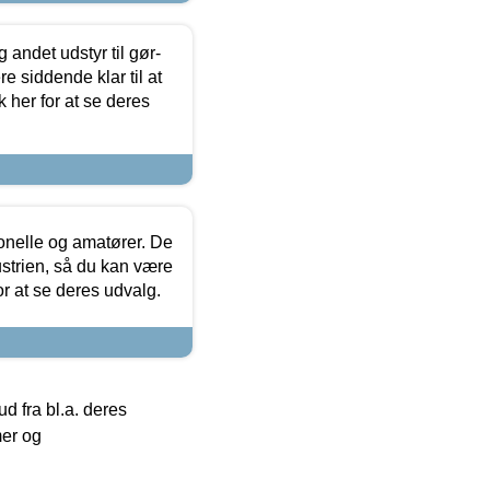
 andet udstyr til gør-
 siddende klar til at
 her for at se deres
ionelle og amatører. De
strien, så du kan være
or at se deres udvalg.
 fra bl.a. deres
mer og