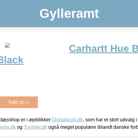
Gylleramt
Carhartt Hue B
Black
Køb nu »
øjsshop er i øjeblikket
Globaltools.dk
, som har et stort udvalg
nola.dk
og
Toolster.dk
også meget populære iblandt danske for