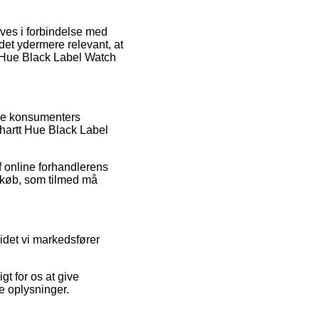
ves i forbindelse med
det ydermere relevant, at
t Hue Black Label Watch
lle konsumenters
arhartt Hue Black Label
f online forhandlerens
es køb, som tilmed må
idet vi markedsfører
t for os at give
e oplysninger.