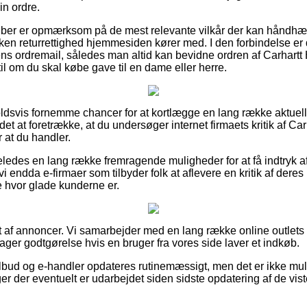
in ordre.
 køber er opmærksom på de mest relevante vilkår der kan håndhæ
lken returrettighed hjemmesiden kører med. I den forbindelse er 
r ens ordremail, således man altid kan bevidne ordren af Carhart
il om du skal købe gave til en dame eller herre.
holdsvis fornemme chancer for at kortlægge en lang række aktue
det at foretrække, at du undersøger internet firmaets kritik af C
 at du handler.
geledes en lang række fremragende muligheder for at få indtryk a
 vi endda e-firmaer som tilbyder folk at aflevere en kritik af der
 hvor glade kunderne er.
t af annoncer. Vi samarbejder med en lang række online outlets 
ager godtgørelse hvis en bruger fra vores side laver et indkøb.
bud og e-handler opdateres rutinemæssigt, men det er ikke mulig
er der eventuelt er udarbejdet siden sidste opdatering af de vist