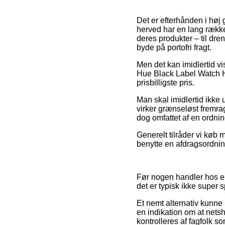
Det er efterhånden i høj g
herved har en lang række
deres produkter – til dre
byde på portofri fragt.
Men det kan imidlertid vi
Hue Black Label Watch Ha
prisbilligste pris.
Man skal imidlertid ikke 
virker grænseløst fremra
dog omfattet af en ordni
Generelt tilråder vi køb
benytte en afdragsordning
Før nogen handler hos e
det er typisk ikke super
Et nemt alternativ kunne
en indikation om at nets
kontrolleres af fagfolk s