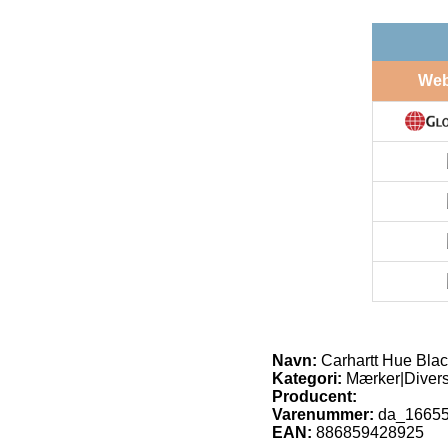
We
Navn:
Carhartt Hue Blac
Kategori:
Mærker|Diverse
Producent:
Varenummer:
da_1665
EAN:
886859428925