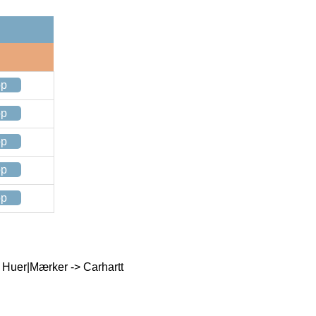
op
op
op
op
op
 Huer|Mærker -> Carhartt