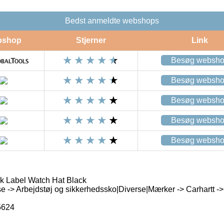
Bedst anmeldte webshops
bshop
Stjerner
Link
Besøg websh
Besøg websh
Besøg websh
Besøg websh
Besøg websh
k Label Watch Hat Black
 -> Arbejdstøj og sikkerhedssko|Diverse|Mærker -> Carhartt ->
5624