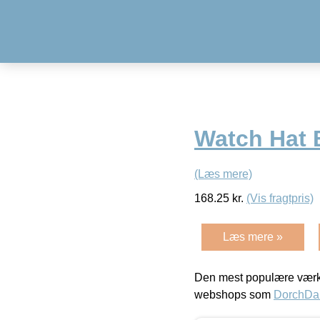
Watch Hat 
(Læs mere)
168.25
kr.
(Vis fragtpris)
Læs mere »
Den mest populære værkt
webshops som
DorchDa