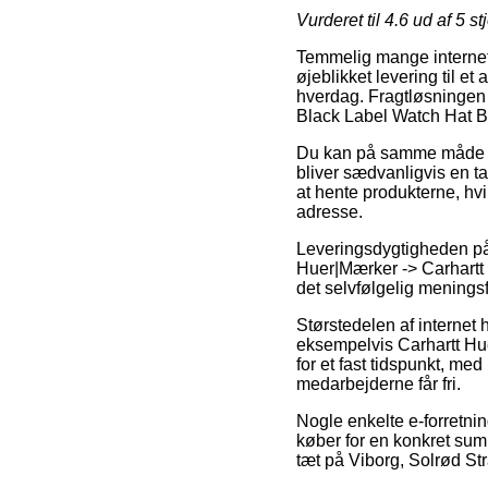
Vurderet til
4.6
ud af 5 st
Temmelig mange internet 
øjeblikket levering til et
hverdag. Fragtløsningen e
Black Label Watch Hat B
Du kan på samme måde væl
bliver sædvanligvis en t
at hente produkterne, hv
adresse.
Leveringsdygtigheden på
Huer|Mærker -> Carhartt 
det selvfølgelig meningsfu
Størstedelen af internet
eksempelvis Carhartt Hue
for et fast tidspunkt, me
medarbejderne får fri.
Nogle enkelte e-forretni
køber for en konkret sum.
tæt på Viborg, Solrød Stra