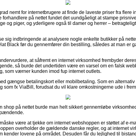
rad nemt for internetbrugere at finde de laveste priser fra flere 
 forhandlere på nettet fundet det uundgåeligt at stampe prisniv
nge og piger, og yderligere også til damer og herrer – betragtel
se sig indbringende at analysere nogle enkelte butikker på nettet
t Black før du gennemfører din bestilling, således at man er g
undervurdere, at såfremt en internet virksomhed frembyder deres 
gende, så burde det undertiden være en varsel om en falsk webbu
ng, som værner kunden imod fup internet outlets.
 med gængse betalingskort eller mobilbetaling. Som en alternati
 som fx ViaBill, forudsat du vil klare omkostningerne ude i frem
n shop på nettet burde man helt sikkert gennemløbe virksomhe
 spændende.
 måske være at tjekke om internet webshoppen er støttet af e-mær
hoppen overholder de gældende danske regler, og at internet vi
om kender lovene på området. Desuden får du lejlighed til bistand