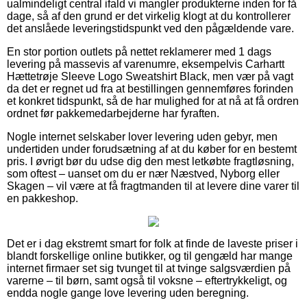
ualmindeligt central ifald vi mangler produkterne inden for få
dage, så af den grund er det virkelig klogt at du kontrollerer
det anslåede leveringstidspunkt ved den pågældende vare.
En stor portion outlets på nettet reklamerer med 1 dags
levering på massevis af varenumre, eksempelvis Carhartt
Hættetrøje Sleeve Logo Sweatshirt Black, men vær på vagt
da det er regnet ud fra at bestillingen gennemføres forinden
et konkret tidspunkt, så de har mulighed for at nå at få ordren
ordnet før pakkemedarbejderne har fyraften.
Nogle internet selskaber lover levering uden gebyr, men
undertiden under forudsætning af at du køber for en bestemt
pris. I øvrigt bør du udse dig den mest letkøbte fragtløsning,
som oftest – uanset om du er nær Næstved, Nyborg eller
Skagen – vil være at få fragtmanden til at levere dine varer til
en pakkeshop.
Det er i dag ekstremt smart for folk at finde de laveste priser i
blandt forskellige online butikker, og til gengæld har mange
internet firmaer set sig tvunget til at tvinge salgsværdien på
varerne – til børn, samt også til voksne – eftertrykkeligt, og
endda nogle gange love levering uden beregning.