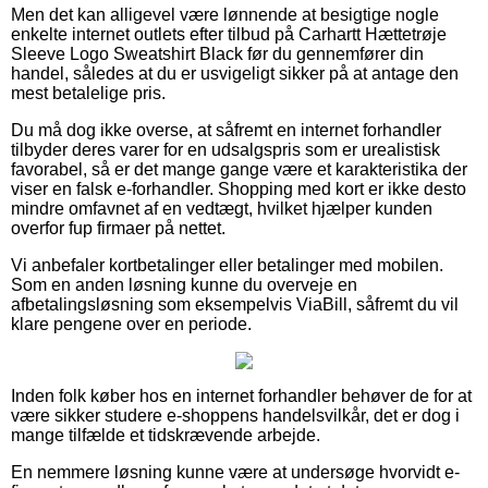
Men det kan alligevel være lønnende at besigtige nogle
enkelte internet outlets efter tilbud på Carhartt Hættetrøje
Sleeve Logo Sweatshirt Black før du gennemfører din
handel, således at du er usvigeligt sikker på at antage den
mest betalelige pris.
Du må dog ikke overse, at såfremt en internet forhandler
tilbyder deres varer for en udsalgspris som er urealistisk
favorabel, så er det mange gange være et karakteristika der
viser en falsk e-forhandler. Shopping med kort er ikke desto
mindre omfavnet af en vedtægt, hvilket hjælper kunden
overfor fup firmaer på nettet.
Vi anbefaler kortbetalinger eller betalinger med mobilen.
Som en anden løsning kunne du overveje en
afbetalingsløsning som eksempelvis ViaBill, såfremt du vil
klare pengene over en periode.
Inden folk køber hos en internet forhandler behøver de for at
være sikker studere e-shoppens handelsvilkår, det er dog i
mange tilfælde et tidskrævende arbejde.
En nemmere løsning kunne være at undersøge hvorvidt e-