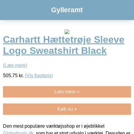
Gylleramt
Carhartt Hættetrøje Sleeve
Logo Sweatshirt Black
(Læs mere)
505.75
kr.
(Vis fragtpris)
Læs mere »
Køb nu »
Den mest populære værktøjsshop er i øjeblikket
Globaltools.dk
, som har et stort udvalg i værktøj. Desuden er