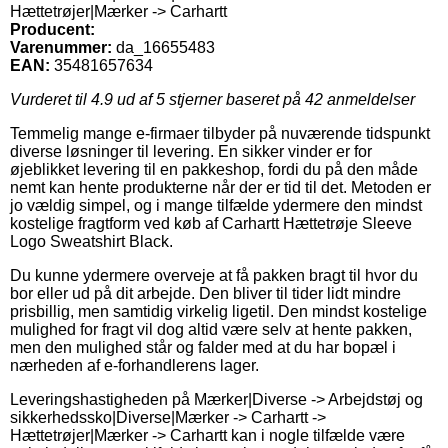
Hættetrøjer|Mærker -> Carhartt
Producent:
Varenummer:
da_16655483
EAN:
35481657634
Vurderet til
4.9
ud af 5 stjerner baseret på
42
anmeldelser
Temmelig mange e-firmaer tilbyder på nuværende tidspunkt
diverse løsninger til levering. En sikker vinder er for
øjeblikket levering til en pakkeshop, fordi du på den måde
nemt kan hente produkterne når der er tid til det. Metoden er
jo vældig simpel, og i mange tilfælde ydermere den mindst
kostelige fragtform ved køb af Carhartt Hættetrøje Sleeve
Logo Sweatshirt Black.
Du kunne ydermere overveje at få pakken bragt til hvor du
bor eller ud på dit arbejde. Den bliver til tider lidt mindre
prisbillig, men samtidig virkelig ligetil. Den mindst kostelige
mulighed for fragt vil dog altid være selv at hente pakken,
men den mulighed står og falder med at du har bopæl i
nærheden af e-forhandlerens lager.
Leveringshastigheden på Mærker|Diverse -> Arbejdstøj og
sikkerhedssko|Diverse|Mærker -> Carhartt ->
Hættetrøjer|Mærker -> Carhartt kan i nogle tilfælde være