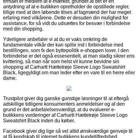
firmaet er medlem af e-mærket, grundet at det er en
antydning af at e-butikken opretholder de opstillede regler,
tillige med at den løbende tilses af fagmænd der har meget
erfaring med vilkårene. Dette er desuden din mulighed for
assistance, for så vidt du udsættes for besvær i forbindelse
med din shopping.
Yderligere anbefaler vi at du er vaks omkring de
fundamentale vilkår der kan spille ind i forbindelse med
bestillingen, som fx den byttepolitik e-shoppen lover. I den
forbindelse er det også essesentielt, at man stadig sikrer ens
kvittering, så man når som helst vil kunne bevidne sin
shopping af Carhartt Hættetrøje Sleeve Logo Sweatshirt
Black, ligegyldigt om man leder efter en vare til en herre eller
dame.
Trustpilot giver dig ganske gunstige løsninger til at eftergå
adskillige tidligere konsumenters anmeldelser og af den
grund er det anbefalelsesværdigt, at du evaluerer e-
butikkens vurderinger af Carhartt Hættetrøje Sleeve Logo
Sweatshirt Black inden du køber.
Facebook giver dig lige så vel altid ønskværdige genveje til
at få kendskab til internet butikkens kundetilfredshed.