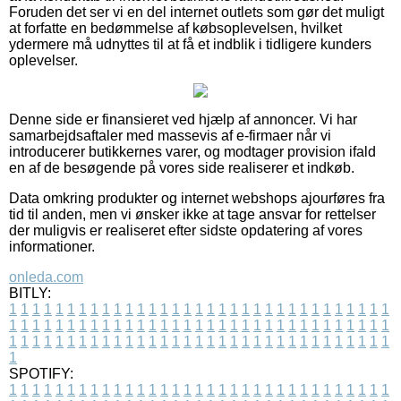
Foruden det ser vi en del internet outlets som gør det muligt
at forfatte en bedømmelse af købsoplevelsen, hvilket
ydermere må udnyttes til at få et indblik i tidligere kunders
oplevelser.
Denne side er finansieret ved hjælp af annoncer. Vi har
samarbejdsaftaler med massevis af e-firmaer når vi
introducerer butikkernes varer, og modtager provision ifald
en af de besøgende på vores side realiserer et indkøb.
Data omkring produkter og internet webshops ajourføres fra
tid til anden, men vi ønsker ikke at tage ansvar for rettelser
der muligvis er realiseret efter sidste opdatering af vores
informationer.
onleda.com
BITLY:
1
1
1
1
1
1
1
1
1
1
1
1
1
1
1
1
1
1
1
1
1
1
1
1
1
1
1
1
1
1
1
1
1
1
1
1
1
1
1
1
1
1
1
1
1
1
1
1
1
1
1
1
1
1
1
1
1
1
1
1
1
1
1
1
1
1
1
1
1
1
1
1
1
1
1
1
1
1
1
1
1
1
1
1
1
1
1
1
1
1
1
1
1
1
1
1
1
1
1
1
SPOTIFY:
1
1
1
1
1
1
1
1
1
1
1
1
1
1
1
1
1
1
1
1
1
1
1
1
1
1
1
1
1
1
1
1
1