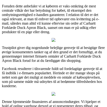
Foruden dette anbefaler vi at køberen er vaks omkring de mest
centrale vilkår der har betydning for købet, til eksempel den
ombytningsrettighed e-handlen garanterer. I relation til det er det
også relevant, at man til enhver tid opbevarer ens kvittering på e-
mail, således man altid vil kunne eftervise sin ordre af Carhartt
Forklæde Duck Apron Black, uanset om man er på udkig efter
produkter til en pige eller dreng.
Trustpilot giver dig nogenlunde belejlige genveje til at besigtige flere
øvrige konsumenters tanker og af den grund er det fornuftigt, at du
gennemsøger internet firmaets omtaler af Carhartt Forklæde Duck
Apron Black forud for at du færdiggør din shopping.
Facebook resulterer i tilsvarende fuldt ud fordelagtige genveje til at
få indblik i e-firmaets popularitet. Herinde er der mange shops på
nettet som gør det muligt at meddele en omtale af købsoplevelsen,
som på samme måde må udnyttes til at bedømme tilfredsheden hos
kunderne.
Denne hjemmeside finansieres af annonceindtægter. Vi hjælper et
hold af online varehuse derved at vi præsenterer deres tilbud, og