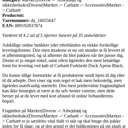
sikkerhedssko|Diverse|Mærker -> Carhartt -> Accessories|Mærker -
> Carhartt
Producent:
Varenummer:
da_16655647
EAN:
889192837874
Vurderet til
4.2
ud af 5 stjerner baseret på
35
anmeldelser
Adskillige online butikker yder efterhånden en række forskellige
leveringsformer. Den mest moderne er nu om stunder at få leveret til
et afhentningssted, og så afhenter du blot pakken når det passer dig.
Denne er jo meget enkel, samt oftest ligeledes den mest betalelige
form for levering ved køb af Carhartt Forklæde Duck Apron Black.
Du kunne tillige foretrække at få produkterne sendt hjem til dig eller
til dit arbejde. Den viser sig som regel et hak mere bekostelig, men
ligeledes usædvanlig smertefri. Den mest prisbevidste fragtmulighed
kan ikke benægtes at være at du selv henter varerne, men dette
beroer på at du lever med kort afstand til online forhandlerens
bopæl.
Fragttiden på Mærker|Diverse -> Arbejdstøj og
sikkerhedssko|Diverse|Mærker -> Carhartt -> Accessories|Mærker -
> Carhartt er jo særdeles vital ifald vi står og skal bruge din pakke
inden for få dage, og af den grund er det fuldkommen på sin plads at