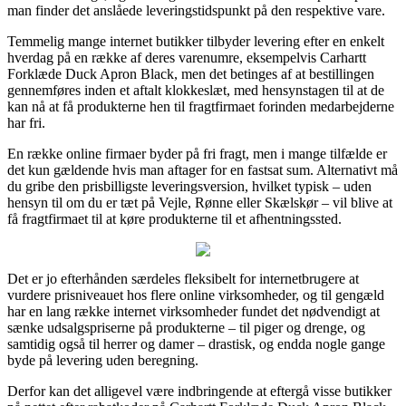
man finder det anslåede leveringstidspunkt på den respektive vare.
Temmelig mange internet butikker tilbyder levering efter en enkelt
hverdag på en række af deres varenumre, eksempelvis Carhartt
Forklæde Duck Apron Black, men det betinges af at bestillingen
gennemføres inden et aftalt klokkeslæt, med hensynstagen til at de
kan nå at få produkterne hen til fragtfirmaet forinden medarbejderne
har fri.
En række online firmaer byder på fri fragt, men i mange tilfælde er
det kun gældende hvis man aftager for en fastsat sum. Alternativt må
du gribe den prisbilligste leveringsversion, hvilket typisk – uden
hensyn til om du er tæt på Vejle, Rønne eller Skælskør – vil blive at
få fragtfirmaet til at køre produkterne til et afhentningssted.
Det er jo efterhånden særdeles fleksibelt for internetbrugere at
vurdere prisniveauet hos flere online virksomheder, og til gengæld
har en lang række internet virksomheder fundet det nødvendigt at
sænke udsalgspriserne på produkterne – til piger og drenge, og
samtidig også til herrer og damer – drastisk, og endda nogle gange
byde på levering uden beregning.
Derfor kan det alligevel være indbringende at eftergå visse butikker