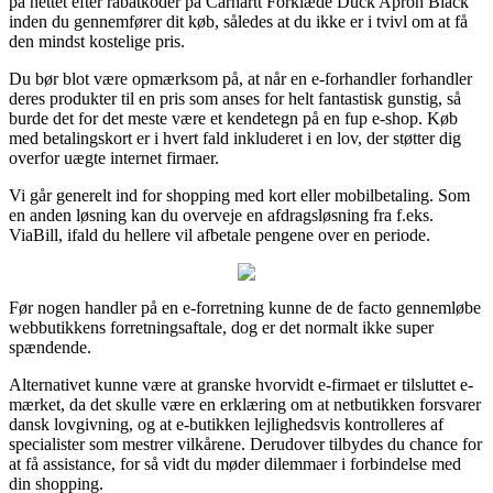
på nettet efter rabatkoder på Carhartt Forklæde Duck Apron Black
inden du gennemfører dit køb, således at du ikke er i tvivl om at få
den mindst kostelige pris.
Du bør blot være opmærksom på, at når en e-forhandler forhandler
deres produkter til en pris som anses for helt fantastisk gunstig, så
burde det for det meste være et kendetegn på en fup e-shop. Køb
med betalingskort er i hvert fald inkluderet i en lov, der støtter dig
overfor uægte internet firmaer.
Vi går generelt ind for shopping med kort eller mobilbetaling. Som
en anden løsning kan du overveje en afdragsløsning fra f.eks.
ViaBill, ifald du hellere vil afbetale pengene over en periode.
Før nogen handler på en e-forretning kunne de de facto gennemløbe
webbutikkens forretningsaftale, dog er det normalt ikke super
spændende.
Alternativet kunne være at granske hvorvidt e-firmaet er tilsluttet e-
mærket, da det skulle være en erklæring om at netbutikken forsvarer
dansk lovgivning, og at e-butikken lejlighedsvis kontrolleres af
specialister som mestrer vilkårene. Derudover tilbydes du chance for
at få assistance, for så vidt du møder dilemmaer i forbindelse med
din shopping.