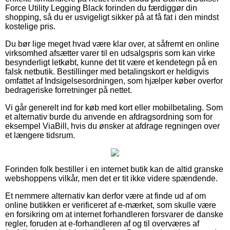
Force Utility Legging Black forinden du færdiggør din
shopping, så du er usvigeligt sikker på at få fat i den mindst
kostelige pris.
Du bør lige meget hvad være klar over, at såfremt en online
virksomhed afsætter varer til en udsalgspris som kan virke
besynderligt letkøbt, kunne det tit være et kendetegn på en
falsk netbutik. Bestillinger med betalingskort er heldigvis
omfattet af Indsigelsesordningen, som hjælper køber overfor
bedrageriske forretninger på nettet.
Vi går generelt ind for køb med kort eller mobilbetaling. Som
et alternativ burde du anvende en afdragsordning som for
eksempel ViaBill, hvis du ønsker at afdrage regningen over
et længere tidsrum.
Forinden folk bestiller i en internet butik kan de altid granske
webshoppens vilkår, men det er tit ikke videre spændende.
Et nemmere alternativ kan derfor være at finde ud af om
online butikken er verificeret af e-mærket, som skulle være
en forsikring om at internet forhandleren forsvarer de danske
regler, foruden at e-forhandleren af og til overværes af