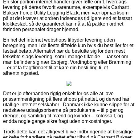
En stor portion internet handler giver løfte om 1 hverdags
levering på deres favorit varenumre, eksempelvis Carhartt
Bukser Force Utility Legging Black, men vær opmærksom
på at det kræver at ordren indsendes tidligere end et fastsat
klokkeslæt, så de garanteret kan nå at få pakken ordnet
forinden personalet drager hjemad.
En hel del internet webshops tilbyder levering uden
beregning, men i de fleste tilfælde kun hvis du bestiller for et
fastsat beløb. Alternativt bør du beslutte sig for den mest
letkøbte slags levering, som i mange tilfælde – uanset om
man befinder sig nær Esbjerg, Vordingborg eller Bramming
– er at få fragtfirmaet til at køre din bestilling til et
afhentningssted.
Det er jo efterhånden rigtig enkelt for os alle at lave
prissammenligning på flere shops på nettet, og derved har
utallige internet selskaber i Danmark ikke kunne slippe for at
nedskære udsalgspriserne på produkterne – til piger og
drenge, og samtidig til mænd og kvinder – kolossalt, og
endda nogle gange sikre fragt uden omkostninger.
Trods dette kan det alligevel blive indbringende at besigtige
enkelte forhandlere på nettet efter tilbud på Carhartt Bukser