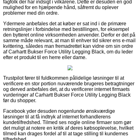
fagfolk der har indsigt i vilkårene. Dette er desuden en god
mulighed for en hjælpende hånd, såfremt du oplever
problemer med din ordre.
Ydermere anbefales det at køber er sat ind i de primære
retningslinjer i forbindelse med bestillingen, for eksempel
den bytteret online virksomheden anvender. Derfor er det på
samme måde relevant, at man til enhver tid sikrer ens e-mail
kvittering, således man fremadrettet kan vidne om sin ordre
af Carhartt Bukser Force Utility Legging Black, om du leder
efter et produkt til en herre eller dame.
Trustpilot fører til fuldkommen pålidelige løsninger til at
verificere en stor portion nuværende brugeres betragtninger
og derved anbefales det, at du verificerer internet firmaets
vurderinger af Carhartt Bukser Force Utility Legging Black
før du shopper.
Facebook yder desuden nogenlunde ønskværdige
løsninger til at få indtryk af internet forhandlerens
kundetilfredshed. Tilmed ses nogle online firmaer som gør
det muligt at notere en kritik af deres købsoplevelse, hvilket
tilmed kan drages fordel af til at tage stilling til kundernes
tilfredshed.