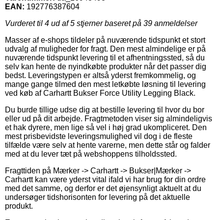
EAN:
192776387604
Vurderet til
4
ud af 5 stjerner baseret på
39
anmeldelser
Masser af e-shops tildeler på nuværende tidspunkt et stort
udvalg af muligheder for fragt. Den mest almindelige er på
nuværende tidspunkt levering til et afhentningssted, så du
selv kan hente de nyindkøbte produkter når det passer dig
bedst. Leveringstypen er altså yderst fremkommelig, og
mange gange tilmed den mest letkøbte løsning til levering
ved køb af Carhartt Bukser Force Utility Legging Black.
Du burde tillige udse dig at bestille levering til hvor du bor
eller ud på dit arbejde. Fragtmetoden viser sig almindeligvis
et hak dyrere, men lige så vel i høj grad ukompliceret. Den
mest prisbevidste leveringsmulighed vil dog i de fleste
tilfælde være selv at hente varerne, men dette står og falder
med at du lever tæt på webshoppens tilholdssted.
Fragttiden på Mærker -> Carhartt -> Bukser|Mærker ->
Carhartt kan være yderst vital ifald vi har brug for din ordre
med det samme, og derfor er det øjensynligt aktuelt at du
undersøger tidshorisonten for levering på det aktuelle
produkt.