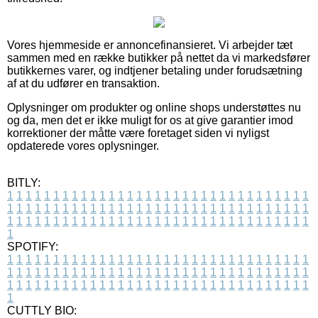
Vores hjemmeside er annoncefinansieret. Vi arbejder tæt
sammen med en række butikker på nettet da vi markedsfører
butikkernes varer, og indtjener betaling under forudsætning
af at du udfører en transaktion.
Oplysninger om produkter og online shops understøttes nu
og da, men det er ikke muligt for os at give garantier imod
korrektioner der måtte være foretaget siden vi nyligst
opdaterede vores oplysninger.
BITLY:
1
1
1
1
1
1
1
1
1
1
1
1
1
1
1
1
1
1
1
1
1
1
1
1
1
1
1
1
1
1
1
1
1
1
1
1
1
1
1
1
1
1
1
1
1
1
1
1
1
1
1
1
1
1
1
1
1
1
1
1
1
1
1
1
1
1
1
1
1
1
1
1
1
1
1
1
1
1
1
1
1
1
1
1
1
1
1
1
1
1
1
1
1
1
1
1
1
1
1
1
SPOTIFY:
1
1
1
1
1
1
1
1
1
1
1
1
1
1
1
1
1
1
1
1
1
1
1
1
1
1
1
1
1
1
1
1
1
1
1
1
1
1
1
1
1
1
1
1
1
1
1
1
1
1
1
1
1
1
1
1
1
1
1
1
1
1
1
1
1
1
1
1
1
1
1
1
1
1
1
1
1
1
1
1
1
1
1
1
1
1
1
1
1
1
1
1
1
1
1
1
1
1
1
1
CUTTLY BIO: