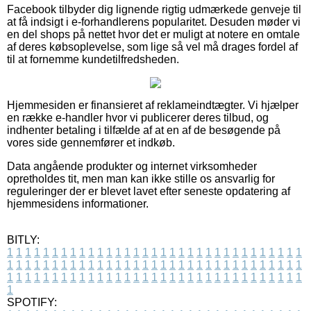
Facebook tilbyder dig lignende rigtig udmærkede genveje til
at få indsigt i e-forhandlerens popularitet. Desuden møder vi
en del shops på nettet hvor det er muligt at notere en omtale
af deres købsoplevelse, som lige så vel må drages fordel af
til at fornemme kundetilfredsheden.
Hjemmesiden er finansieret af reklameindtægter. Vi hjælper
en række e-handler hvor vi publicerer deres tilbud, og
indhenter betaling i tilfælde af at en af de besøgende på
vores side gennemfører et indkøb.
Data angående produkter og internet virksomheder
opretholdes tit, men man kan ikke stille os ansvarlig for
reguleringer der er blevet lavet efter seneste opdatering af
hjemmesidens informationer.
BITLY:
1
1
1
1
1
1
1
1
1
1
1
1
1
1
1
1
1
1
1
1
1
1
1
1
1
1
1
1
1
1
1
1
1
1
1
1
1
1
1
1
1
1
1
1
1
1
1
1
1
1
1
1
1
1
1
1
1
1
1
1
1
1
1
1
1
1
1
1
1
1
1
1
1
1
1
1
1
1
1
1
1
1
1
1
1
1
1
1
1
1
1
1
1
1
1
1
1
1
1
1
SPOTIFY: