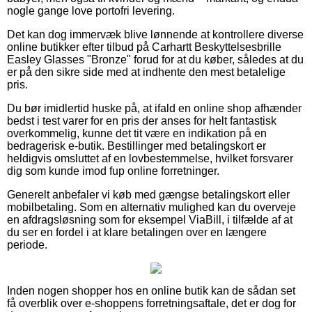
nogle gange love portofri levering.
Det kan dog immervæk blive lønnende at kontrollere diverse
online butikker efter tilbud på Carhartt Beskyttelsesbrille
Easley Glasses "Bronze" forud for at du køber, således at du
er på den sikre side med at indhente den mest betalelige
pris.
Du bør imidlertid huske på, at ifald en online shop afhænder
bedst i test varer for en pris der anses for helt fantastisk
overkommelig, kunne det tit være en indikation på en
bedragerisk e-butik. Bestillinger med betalingskort er
heldigvis omsluttet af en lovbestemmelse, hvilket forsvarer
dig som kunde imod fup online forretninger.
Generelt anbefaler vi køb med gængse betalingskort eller
mobilbetaling. Som en alternativ mulighed kan du overveje
en afdragsløsning som for eksempel ViaBill, i tilfælde af at
du ser en fordel i at klare betalingen over en længere
periode.
Inden nogen shopper hos en online butik kan de sådan set
få overblik over e-shoppens forretningsaftale, det er dog for