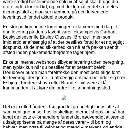
være særligt bestemmende ifald vi absolut skal bruge din
ordre inden for kort tid, og med det formål er det særdeles
meningsfuldt at man ser nærmere på den forventede
leveringstid for det aktuelle produkt.
En stor portion online forretninger reklamerer med dag-til-
dag levering på deres favorit varer, eksempelvis Carhartt
Beskyttelsesbrille Easley Glasses "Bronze", men som
imidlertid er afhængig af at der bestilles forud for et nøjagtigt
tidspunkt, så de med sikkerhed kan nå at få pakken sendt
afsted inden pakkemedarbejderne tager hjem.
Enkelte internet webshops tilbyder levering uden beregning,
men typisk kun når du bestiller for et bestemt beløb.
Derudover burde man foretrække den mest betalelige form
for levering, der gerne – uafhængig om man befinder sig nær
Esbjerg, Frederikshavn eller Brande – vil være at få
fragtmanden til at køre din ordre til et afhentningssted.
Det er jo efterhånden i høj grad let gængeligt for os alle at
sammenligne priser hos forskellige internet shops, og så har
langt de fleste e-forhandlere fundet det nødvendigt at sænke
udsalgspriserne på mange af deres varer – til børn og
babyer, men også til kvinder og mænd – markant, og endda