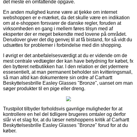
det meste en omfattende opgave.
En anden mulighed kunne være at tjekke om internet
webshoppen er e-mærket, da det skulle være en indikation
om at e-shoppen forsvarer de danske regler, foruden at
virksomheden en gang i mellem føres tilsyn med af
eksperter der er meget bekendte med lovene på området.
Derudover giver det dig genvej til at få bistand, for så vidt du
udsættes for problemer i forbindelse med din shopping.
I øvrigt er det anbefalelsesværdigt at du er vidende om de
mest centrale vedtægter der kan have betydning for købet, fx
den bytteret netbutikken har. I den relation er det ydermere
essesentielt, at man permanent beholder sin kvitteringsmail,
så man altid kan dokumentere sin ordre af Carhartt
Beskyttelsesbrille Easley Glasses "Bronze", uanset om man
søger produkter til en pige eller dreng.
Trustpilot tilbyder forholdsvis gavnlige muligheder for at
kontrollere en hel del tidligere brugeres omtaler og derfor
slår vi et slag for, at du læser netshoppens kritik af Carhartt
Beskyttelsesbrille Easley Glasses "Bronze" forud for at du
køber.