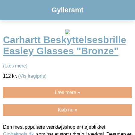
Gylleramt
Carhartt Beskyttelsesbrille
Easley Glasses "Bronze"
(Læs mere)
112
kr.
(Vis fragtpris)
Læs mere »
Køb nu »
Den mest populære værktøjsshop er i øjeblikket
Globaltools.dk
, som har et stort udvalg i værktøj. Desuden er