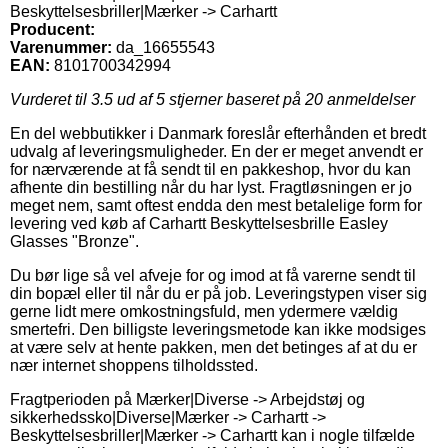
Beskyttelsesbriller|Mærker -> Carhartt
Producent:
Varenummer:
da_16655543
EAN:
8101700342994
Vurderet til
3.5
ud af 5 stjerner baseret på
20
anmeldelser
En del webbutikker i Danmark foreslår efterhånden et bredt
udvalg af leveringsmuligheder. En der er meget anvendt er
for nærværende at få sendt til en pakkeshop, hvor du kan
afhente din bestilling når du har lyst. Fragtløsningen er jo
meget nem, samt oftest endda den mest betalelige form for
levering ved køb af Carhartt Beskyttelsesbrille Easley
Glasses "Bronze".
Du bør lige så vel afveje for og imod at få varerne sendt til
din bopæl eller til når du er på job. Leveringstypen viser sig
gerne lidt mere omkostningsfuld, men ydermere vældig
smertefri. Den billigste leveringsmetode kan ikke modsiges
at være selv at hente pakken, men det betinges af at du er
nær internet shoppens tilholdssted.
Fragtperioden på Mærker|Diverse -> Arbejdstøj og
sikkerhedssko|Diverse|Mærker -> Carhartt ->
Beskyttelsesbriller|Mærker -> Carhartt kan i nogle tilfælde