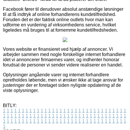
Facebook fører til derudover absolut anstændige løsninger
til at få indtryk af online forhandlerens kundetilfredshed.
Foruden det er der faktisk online outlets hvor man kan
udforme en vurdering af virksomhedens service, hvilket
ligeledes må bruges til at fornemme kundetilfredsheden.
Vores website er finansieret ved hjælp af annoncer. Vi
arbejder sammen med nogle forskellige internet forhandlere
idet vi annoncerer firmaernes varer, og indhenter honorar
forudsat de personer vi sender videre realiserer en handel.
Oplysninger angående varer og internet forhandlere
opretholdes løbende, men vi ønsker ikke at tage ansvar for
justeringer der er foretaget siden nyligste opdatering af de
viste oplysninger.
BITLY:
1
1
1
1
1
1
1
1
1
1
1
1
1
1
1
1
1
1
1
1
1
1
1
1
1
1
1
1
1
1
1
1
1
1
1
1
1
1
1
1
1
1
1
1
1
1
1
1
1
1
1
1
1
1
1
1
1
1
1
1
1
1
1
1
1
1
1
1
1
1
1
1
1
1
1
1
1
1
1
1
1
1
1
1
1
1
1
1
1
1
1
1
1
1
1
1
1
1
1
1