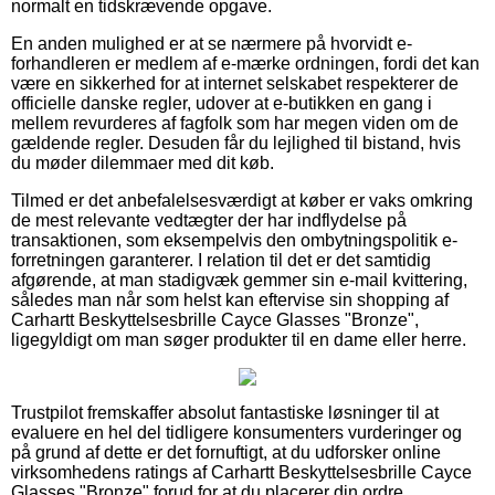
normalt en tidskrævende opgave.
En anden mulighed er at se nærmere på hvorvidt e-
forhandleren er medlem af e-mærke ordningen, fordi det kan
være en sikkerhed for at internet selskabet respekterer de
officielle danske regler, udover at e-butikken en gang i
mellem revurderes af fagfolk som har megen viden om de
gældende regler. Desuden får du lejlighed til bistand, hvis
du møder dilemmaer med dit køb.
Tilmed er det anbefalelsesværdigt at køber er vaks omkring
de mest relevante vedtægter der har indflydelse på
transaktionen, som eksempelvis den ombytningspolitik e-
forretningen garanterer. I relation til det er det samtidig
afgørende, at man stadigvæk gemmer sin e-mail kvittering,
således man når som helst kan eftervise sin shopping af
Carhartt Beskyttelsesbrille Cayce Glasses "Bronze",
ligegyldigt om man søger produkter til en dame eller herre.
Trustpilot fremskaffer absolut fantastiske løsninger til at
evaluere en hel del tidligere konsumenters vurderinger og
på grund af dette er det fornuftigt, at du udforsker online
virksomhedens ratings af Carhartt Beskyttelsesbrille Cayce
Glasses "Bronze" forud for at du placerer din ordre.