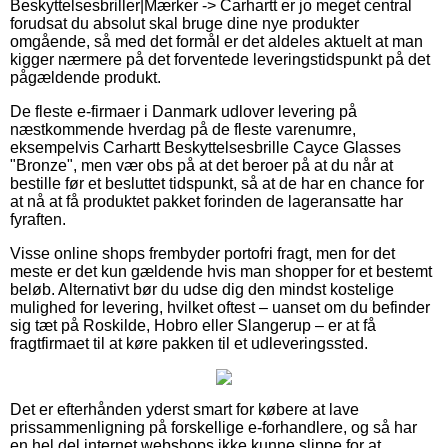
Beskyttelsesbriller|Mærker -> Carhartt er jo meget central
forudsat du absolut skal bruge dine nye produkter
omgående, så med det formål er det aldeles aktuelt at man
kigger nærmere på det forventede leveringstidspunkt på det
pågældende produkt.
De fleste e-firmaer i Danmark udlover levering på
næstkommende hverdag på de fleste varenumre,
eksempelvis Carhartt Beskyttelsesbrille Cayce Glasses
"Bronze", men vær obs på at det beroer på at du når at
bestille før et besluttet tidspunkt, så at de har en chance for
at nå at få produktet pakket forinden de lageransatte har
fyraften.
Visse online shops frembyder portofri fragt, men for det
meste er det kun gældende hvis man shopper for et bestemt
beløb. Alternativt bør du udse dig den mindst kostelige
mulighed for levering, hvilket oftest – uanset om du befinder
sig tæt på Roskilde, Hobro eller Slangerup – er at få
fragtfirmaet til at køre pakken til et udleveringssted.
Det er efterhånden yderst smart for købere at lave
prissammenligning på forskellige e-forhandlere, og så har
en hel del internet webshops ikke kunne slippe for at