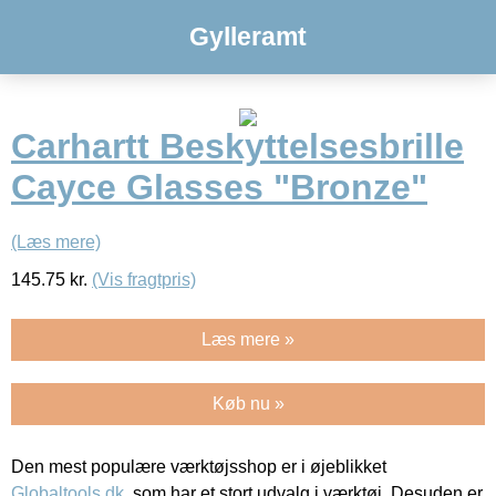
Gylleramt
Carhartt Beskyttelsesbrille
Cayce Glasses "Bronze"
(Læs mere)
145.75
kr.
(Vis fragtpris)
Læs mere »
Køb nu »
Den mest populære værktøjsshop er i øjeblikket
Globaltools.dk
, som har et stort udvalg i værktøj. Desuden er