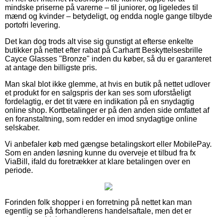
mindske priserne på varerne – til juniorer, og ligeledes til
mænd og kvinder – betydeligt, og endda nogle gange tilbyde
portofri levering.
Det kan dog trods alt vise sig gunstigt at efterse enkelte
butikker på nettet efter rabat på Carhartt Beskyttelsesbrille
Cayce Glasses "Bronze" inden du køber, så du er garanteret
at antage den billigste pris.
Man skal blot ikke glemme, at hvis en butik på nettet udlover
et produkt for en salgspris der kan ses som uforståeligt
fordelagtig, er det tit være en indikation på en snydagtig
online shop. Kortbetalinger er på den anden side omfattet af
en foranstaltning, som redder en imod snydagtige online
selskaber.
Vi anbefaler køb med gængse betalingskort eller MobilePay.
Som en anden løsning kunne du overveje et tilbud fra fx
ViaBill, ifald du foretrækker at klare betalingen over en
periode.
Forinden folk shopper i en forretning på nettet kan man
egentlig se på forhandlerens handelsaftale, men det er