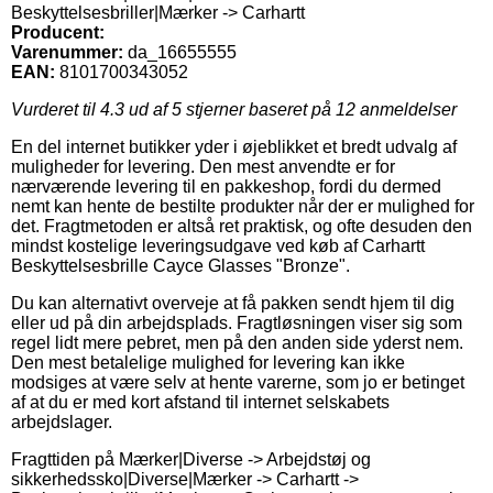
Beskyttelsesbriller|Mærker -> Carhartt
Producent:
Varenummer:
da_16655555
EAN:
8101700343052
Vurderet til
4.3
ud af 5 stjerner baseret på
12
anmeldelser
En del internet butikker yder i øjeblikket et bredt udvalg af
muligheder for levering. Den mest anvendte er for
nærværende levering til en pakkeshop, fordi du dermed
nemt kan hente de bestilte produkter når der er mulighed for
det. Fragtmetoden er altså ret praktisk, og ofte desuden den
mindst kostelige leveringsudgave ved køb af Carhartt
Beskyttelsesbrille Cayce Glasses "Bronze".
Du kan alternativt overveje at få pakken sendt hjem til dig
eller ud på din arbejdsplads. Fragtløsningen viser sig som
regel lidt mere pebret, men på den anden side yderst nem.
Den mest betalelige mulighed for levering kan ikke
modsiges at være selv at hente varerne, som jo er betinget
af at du er med kort afstand til internet selskabets
arbejdslager.
Fragttiden på Mærker|Diverse -> Arbejdstøj og
sikkerhedssko|Diverse|Mærker -> Carhartt ->