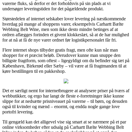
varerne fluks, så derfor er det forholdsvis på sin plads at vi
undersøger leveringstiden for det pågældende produkt.
Størstedelen af internet selskaber lover levering på næstkommende
hverdag på mange af shoppens varer, eksempelvis Carhartt Bælte
Webbing Belt Wine, men som ikke desto mindre betinges af at
ordren aflægges forinden et givent klokkeslæt, så at de har mulighed
for at nå at få de nye varer ordnet før logistikpersonalet får fri.
Flere internet shops tilbyder gratis fragt, men ofte kun når man
shopper for et præcist beløb. Derudover kunne man snuppe den
billigste fragtform, som oftest – ligegyldigt om du befinder sig tæt på
København, Birkerød eller Sæby – vil være at få fragtmanden til at
køre bestillingen til en pakkeshop.
Det er særligt nemt for internetbrugere at analysere priser på tværs af
webbutikker, og ergo har langt de fleste e-forretninger ikke kunne
slippe for at nedsætte prisniveauet på varerne – til børn, og desuden
også til kvinder og mænd – enormt, og endda nogle gange love
portofri levering.
Til gengæld kan det alligevel vise sig smart at se nærmere på et par
online virksomheder efter udsalg på Carhartt Bælte Webbing Belt