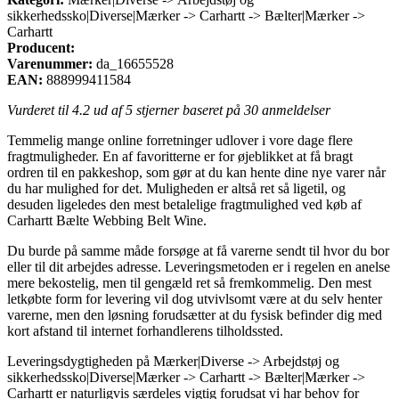
sikkerhedssko|Diverse|Mærker -> Carhartt -> Bælter|Mærker ->
Carhartt
Producent:
Varenummer:
da_16655528
EAN:
888999411584
Vurderet til
4.2
ud af 5 stjerner baseret på
30
anmeldelser
Temmelig mange online forretninger udlover i vore dage flere
fragtmuligheder. En af favoritterne er for øjeblikket at få bragt
ordren til en pakkeshop, som gør at du kan hente dine nye varer når
du har mulighed for det. Muligheden er altså ret så ligetil, og
desuden ligeledes den mest betalelige fragtmulighed ved køb af
Carhartt Bælte Webbing Belt Wine.
Du burde på samme måde forsøge at få varerne sendt til hvor du bor
eller til dit arbejdes adresse. Leveringsmetoden er i regelen en anelse
mere bekostelig, men til gengæld ret så fremkommelig. Den mest
letkøbte form for levering vil dog utvivlsomt være at du selv henter
varerne, men den løsning forudsætter at du fysisk befinder dig med
kort afstand til internet forhandlerens tilholdssted.
Leveringsdygtigheden på Mærker|Diverse -> Arbejdstøj og
sikkerhedssko|Diverse|Mærker -> Carhartt -> Bælter|Mærker ->
Carhartt er naturligvis særdeles vigtig forudsat vi har behov for