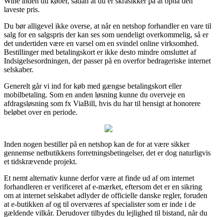
Wine inden du køber, sådan at du er skråsikker på at opnå den
laveste pris.
Du bør alligevel ikke overse, at når en netshop forhandler en vare til
salg for en salgspris der kan ses som uendeligt overkommelig, så er
det undertiden være en varsel om en svindel online virksomhed.
Bestillinger med betalingskort er ikke desto mindre omsluttet af
Indsigelsesordningen, der passer på en overfor bedrageriske internet
selskaber.
Generelt går vi ind for køb med gængse betalingskort eller
mobilbetaling. Som en anden løsning kunne du overveje en
afdragsløsning som fx ViaBill, hvis du har til hensigt at honorere
beløbet over en periode.
Inden nogen bestiller på en netshop kan de for at være sikker
gennemse netbutikkens forretningsbetingelser, det er dog naturligvis
et tidskrævende projekt.
Et nemt alternativ kunne derfor være at finde ud af om internet
forhandleren er verificeret af e-mærket, eftersom det er en sikring
om at internet selskabet adlyder de officielle danske regler, foruden
at e-butikken af og til overværes af specialister som er inde i de
gældende vilkår. Derudover tilbydes du lejlighed til bistand, når du