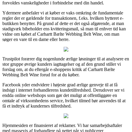
forvoldes vanskeligheder i forbindelse med din handel.
Ydermere anbefaler vi at køber er vaks omkring de fundamentale
regler der er gældende for transaktionen, f.eks. hvilken bytteret e-
butikken benytter. På grund af dette er det også afgørende, at man
stadigvæk bibeholder ens kvitteringsmail, så man til enhver tid kan
vidne om købet af Carhartt Bælte Webbing Belt Wine, om man
søger en vare til en dame eller herre.
Trustpilot forærer dig nogenlunde ærlige løsninger til at analysere en
stor gruppe øvrige kunders iagttagelser og af den grund stiller vi
forslag om, at du eftergår e-shoppens kritik af Carhartt Bælte
Webbing Belt Wine forud for at du køber.
Facebook yder endvidere i højeste grad ærlige genveje til at få
indsigt i internet forhandlerens kundetilfredshed. Derudover ser vi
endda online webshops som gør det muligt at offentliggøre en
omtale af virksomhedens service, hvilket tilmed bør anvendes til at
få et indtryk af kundernes tilfredshed.
Hjemmesiden er finansieret af reklamer. Vi har samarbejdsaftaler
med massevis af forhandlere på nettet når vi publicerer