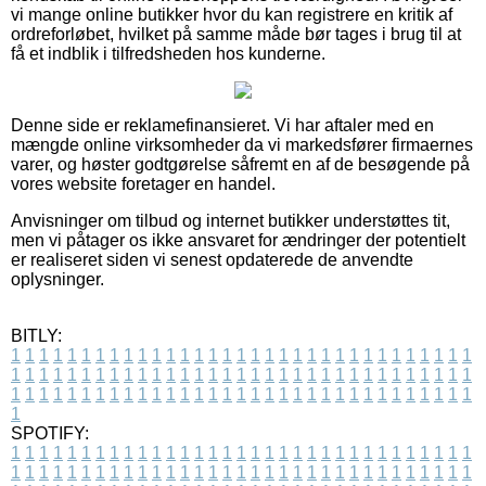
vi mange online butikker hvor du kan registrere en kritik af
ordreforløbet, hvilket på samme måde bør tages i brug til at
få et indblik i tilfredsheden hos kunderne.
Denne side er reklamefinansieret. Vi har aftaler med en
mængde online virksomheder da vi markedsfører firmaernes
varer, og høster godtgørelse såfremt en af de besøgende på
vores website foretager en handel.
Anvisninger om tilbud og internet butikker understøttes tit,
men vi påtager os ikke ansvaret for ændringer der potentielt
er realiseret siden vi senest opdaterede de anvendte
oplysninger.
BITLY:
1
1
1
1
1
1
1
1
1
1
1
1
1
1
1
1
1
1
1
1
1
1
1
1
1
1
1
1
1
1
1
1
1
1
1
1
1
1
1
1
1
1
1
1
1
1
1
1
1
1
1
1
1
1
1
1
1
1
1
1
1
1
1
1
1
1
1
1
1
1
1
1
1
1
1
1
1
1
1
1
1
1
1
1
1
1
1
1
1
1
1
1
1
1
1
1
1
1
1
1
SPOTIFY:
1
1
1
1
1
1
1
1
1
1
1
1
1
1
1
1
1
1
1
1
1
1
1
1
1
1
1
1
1
1
1
1
1
1
1
1
1
1
1
1
1
1
1
1
1
1
1
1
1
1
1
1
1
1
1
1
1
1
1
1
1
1
1
1
1
1