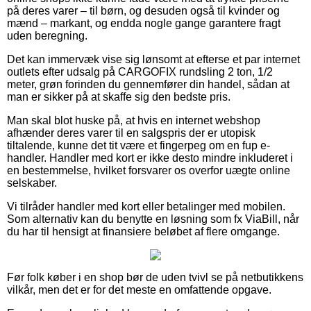
på deres varer – til børn, og desuden også til kvinder og
mænd – markant, og endda nogle gange garantere fragt
uden beregning.
Det kan immervæk vise sig lønsomt at efterse et par internet
outlets efter udsalg på CARGOFIX rundsling 2 ton, 1/2
meter, grøn forinden du gennemfører din handel, sådan at
man er sikker på at skaffe sig den bedste pris.
Man skal blot huske på, at hvis en internet webshop
afhænder deres varer til en salgspris der er utopisk
tiltalende, kunne det tit være et fingerpeg om en fup e-
handler. Handler med kort er ikke desto mindre inkluderet i
en bestemmelse, hvilket forsvarer os overfor uægte online
selskaber.
Vi tilråder handler med kort eller betalinger med mobilen.
Som alternativ kan du benytte en løsning som fx ViaBill, når
du har til hensigt at finansiere beløbet af flere omgange.
Før folk køber i en shop bør de uden tvivl se på netbutikkens
vilkår, men det er for det meste en omfattende opgave.