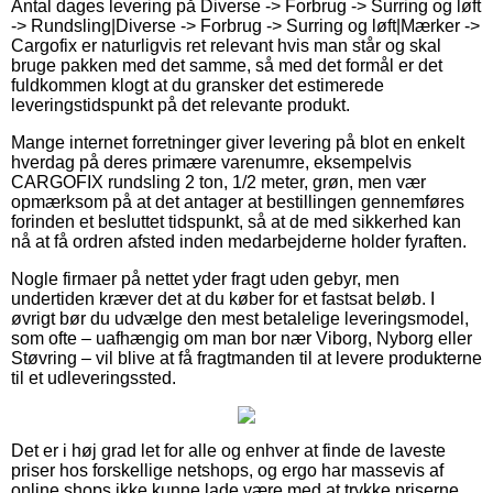
Antal dages levering på Diverse -> Forbrug -> Surring og løft
-> Rundsling|Diverse -> Forbrug -> Surring og løft|Mærker ->
Cargofix er naturligvis ret relevant hvis man står og skal
bruge pakken med det samme, så med det formål er det
fuldkommen klogt at du gransker det estimerede
leveringstidspunkt på det relevante produkt.
Mange internet forretninger giver levering på blot en enkelt
hverdag på deres primære varenumre, eksempelvis
CARGOFIX rundsling 2 ton, 1/2 meter, grøn, men vær
opmærksom på at det antager at bestillingen gennemføres
forinden et besluttet tidspunkt, så at de med sikkerhed kan
nå at få ordren afsted inden medarbejderne holder fyraften.
Nogle firmaer på nettet yder fragt uden gebyr, men
undertiden kræver det at du køber for et fastsat beløb. I
øvrigt bør du udvælge den mest betalelige leveringsmodel,
som ofte – uafhængig om man bor nær Viborg, Nyborg eller
Støvring – vil blive at få fragtmanden til at levere produkterne
til et udleveringssted.
Det er i høj grad let for alle og enhver at finde de laveste
priser hos forskellige netshops, og ergo har massevis af
online shops ikke kunne lade være med at trykke priserne