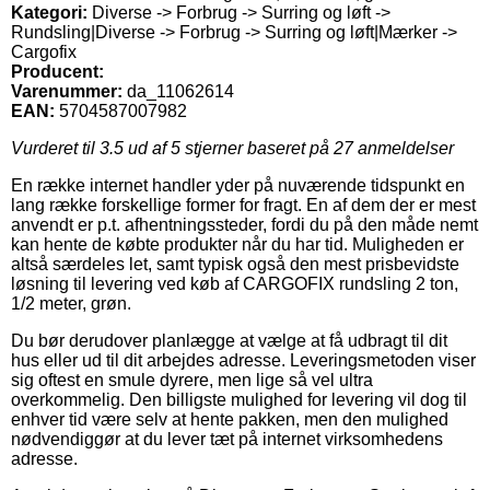
Kategori:
Diverse -> Forbrug -> Surring og løft ->
Rundsling|Diverse -> Forbrug -> Surring og løft|Mærker ->
Cargofix
Producent:
Varenummer:
da_11062614
EAN:
5704587007982
Vurderet til
3.5
ud af 5 stjerner baseret på
27
anmeldelser
En række internet handler yder på nuværende tidspunkt en
lang række forskellige former for fragt. En af dem der er mest
anvendt er p.t. afhentningssteder, fordi du på den måde nemt
kan hente de købte produkter når du har tid. Muligheden er
altså særdeles let, samt typisk også den mest prisbevidste
løsning til levering ved køb af CARGOFIX rundsling 2 ton,
1/2 meter, grøn.
Du bør derudover planlægge at vælge at få udbragt til dit
hus eller ud til dit arbejdes adresse. Leveringsmetoden viser
sig oftest en smule dyrere, men lige så vel ultra
overkommelig. Den billigste mulighed for levering vil dog til
enhver tid være selv at hente pakken, men den mulighed
nødvendiggør at du lever tæt på internet virksomhedens
adresse.