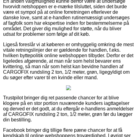
En anden valgmulighed kunne derfor være at undersøge
hvorvidt netshoppen er e-mærke tilsluttet, siden det burde
være et sympol på at online forretningen efterlever de
danske love, samt at e-handlen rutinemæssigt undersøges
af fagfolk som har ekspertise inden for bestemmelserne på
området. Det giver dig mulighed for støtte, når du bliver
udsat for problemer som følge af dit køb.
Ligeså foreslår vi at køberen er omhyggelig omkring de mest
vitale retningslinjer der er gældende for handlen, f.eks.
hvilken byttepolitik online webshoppen tilbyder. Derfor er det
ligeledes afgørende, at man når som helst bevarer ens
kvittering, så man når som helst kan bevidne handlen af
CARGOFIX rundsling 2 ton, 1/2 meter, grøn, ligegyldigt om
du søger efter varer til en kvinde eller mand.
Trustpilot bringer dig ret passende chancer for at blive
klogere på en stor portion nuværende kunders iagttagelser
og derved er det godt, at du eftergår e-handlens anmeldelser
af CARGOFIX rundsling 2 ton, 1/2 meter, grøn før du lægger
din bestilling.
Facebook bringer dig tillige flere pæne chancer for at få
kendskab til online webshoppens troværdighed. I øvrigt ser