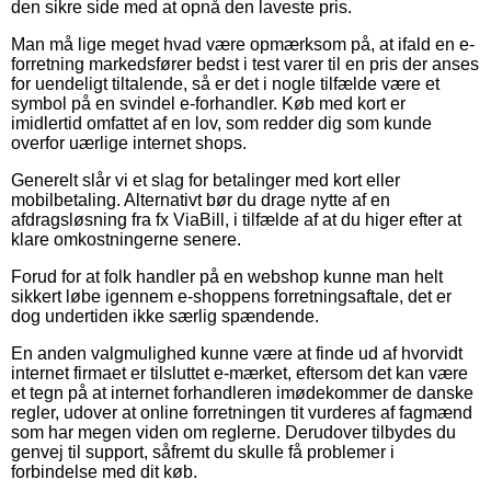
den sikre side med at opnå den laveste pris.
Man må lige meget hvad være opmærksom på, at ifald en e-
forretning markedsfører bedst i test varer til en pris der anses
for uendeligt tiltalende, så er det i nogle tilfælde være et
symbol på en svindel e-forhandler. Køb med kort er
imidlertid omfattet af en lov, som redder dig som kunde
overfor uærlige internet shops.
Generelt slår vi et slag for betalinger med kort eller
mobilbetaling. Alternativt bør du drage nytte af en
afdragsløsning fra fx ViaBill, i tilfælde af at du higer efter at
klare omkostningerne senere.
Forud for at folk handler på en webshop kunne man helt
sikkert løbe igennem e-shoppens forretningsaftale, det er
dog undertiden ikke særlig spændende.
En anden valgmulighed kunne være at finde ud af hvorvidt
internet firmaet er tilsluttet e-mærket, eftersom det kan være
et tegn på at internet forhandleren imødekommer de danske
regler, udover at online forretningen tit vurderes af fagmænd
som har megen viden om reglerne. Derudover tilbydes du
genvej til support, såfremt du skulle få problemer i
forbindelse med dit køb.