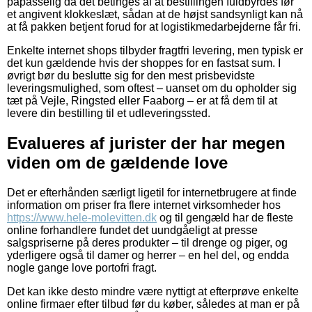
påpasselig da det betinges af at bestillingen fuldbyrdes før
et angivent klokkeslæt, sådan at de højst sandsynligt kan nå
at få pakken betjent forud for at logistikmedarbejderne får fri.
Enkelte internet shops tilbyder fragtfri levering, men typisk er
det kun gældende hvis der shoppes for en fastsat sum. I
øvrigt bør du beslutte sig for den mest prisbevidste
leveringsmulighed, som oftest – uanset om du opholder sig
tæt på Vejle, Ringsted eller Faaborg – er at få dem til at
levere din bestilling til et udleveringssted.
Evalueres af jurister der har megen
viden om de gældende love
Det er efterhånden særligt ligetil for internetbrugere at finde
information om priser fra flere internet virksomheder hos
https://www.hele-molevitten.dk
og til gengæld har de fleste
online forhandlere fundet det uundgåeligt at presse
salgspriserne på deres produkter – til drenge og piger, og
yderligere også til damer og herrer – en hel del, og endda
nogle gange love portofri fragt.
Det kan ikke desto mindre være nyttigt at efterprøve enkelte
online firmaer efter tilbud før du køber, således at man er på