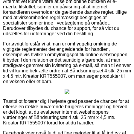
Alternativet kunne være at se om online butikken er e-
mærke tilsluttet, som er en påvisning af at internet
forhandleren overholder de gældende danske regler, tillige
med at virksomheden regelmæssigt besigtiges af
specialister som er inde i vedtægterne på området.
Derudover tilbydes du chance for support, for så vidt du
udsættes for udfordringer ved din bestilling.
For øvrigt foreslår vi at man er omhyggelig omkring de
vigtigste reglementer der er gældende for handlen,
eksempelvis hvilken ombytningspolitik online webshoppen
tilbyder. I den relation er det samtidig afgørende, at man
stadigvæk gemmer sin kvittering på e-mail, så man til enhver
tid vil kunne bekræfte ordren af Båndsurringsæt 4 stk. 25 mm
x 4,5 mtr. Kreator KRT555007, om man søger produkter til
en voksen eller et barn.
Trustpilot forærer dig i højeste grad passende chancer for at
efterse en række nuværende brugeres meninger og herved
er det klogt, at du evaluerer internet webshoppens
vurderinger af Båndsurringsæt 4 stk. 25 mm x 4,5 mtr.
Kreator KRT555007 forud for at du handler.
Facebook yder også fuldt ud fine metoder til at få indtryk af