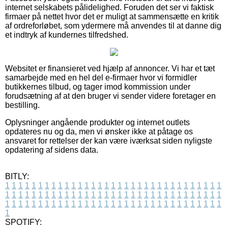
internet selskabets pålidelighed. Foruden det ser vi faktisk
firmaer på nettet hvor det er muligt at sammensætte en kritik
af ordreforløbet, som ydermere må anvendes til at danne dig
et indtryk af kundernes tilfredshed.
Websitet er finansieret ved hjælp af annoncer. Vi har et tæt
samarbejde med en hel del e-firmaer hvor vi formidler
butikkernes tilbud, og tager imod kommission under
forudsætning af at den bruger vi sender videre foretager en
bestilling.
Oplysninger angående produkter og internet outlets
opdateres nu og da, men vi ønsker ikke at påtage os
ansvaret for rettelser der kan være iværksat siden nyligste
opdatering af sidens data.
BITLY:
1
1
1
1
1
1
1
1
1
1
1
1
1
1
1
1
1
1
1
1
1
1
1
1
1
1
1
1
1
1
1
1
1
1
1
1
1
1
1
1
1
1
1
1
1
1
1
1
1
1
1
1
1
1
1
1
1
1
1
1
1
1
1
1
1
1
1
1
1
1
1
1
1
1
1
1
1
1
1
1
1
1
1
1
1
1
1
1
1
1
1
1
1
1
1
1
1
1
1
1
SPOTIFY: