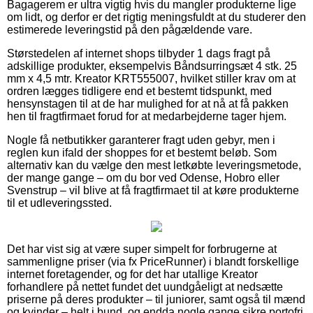
Bagagerem er ultra vigtig hvis du mangler produkterne lige
om lidt, og derfor er det rigtig meningsfuldt at du studerer den
estimerede leveringstid på den pågældende vare.
Størstedelen af internet shops tilbyder 1 dags fragt på
adskillige produkter, eksempelvis Båndsurringsæt 4 stk. 25
mm x 4,5 mtr. Kreator KRT555007, hvilket stiller krav om at
ordren lægges tidligere end et bestemt tidspunkt, med
hensynstagen til at de har mulighed for at nå at få pakken
hen til fragtfirmaet forud for at medarbejderne tager hjem.
Nogle få netbutikker garanterer fragt uden gebyr, men i
reglen kun ifald der shoppes for et bestemt beløb. Som
alternativ kan du vælge den mest letkøbte leveringsmetode,
der mange gange – om du bor ved Odense, Hobro eller
Svenstrup – vil blive at få fragtfirmaet til at køre produkterne
til et udleveringssted.
Det har vist sig at være super simpelt for forbrugerne at
sammenligne priser (via fx PriceRunner) i blandt forskellige
internet foretagender, og for det har utallige Kreator
forhandlere på nettet fundet det uundgåeligt at nedsætte
priserne på deres produkter – til juniorer, samt også til mænd
og kvinder – helt i bund, og endda nogle gange sikre portofri