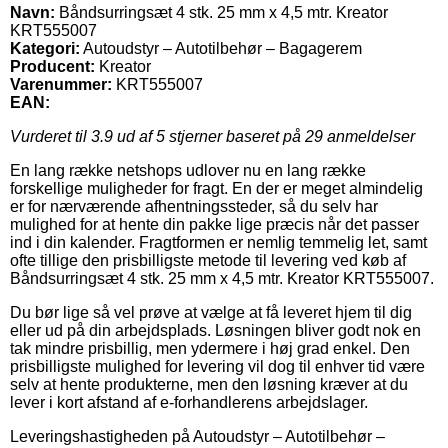
Navn:
Båndsurringsæt 4 stk. 25 mm x 4,5 mtr. Kreator
KRT555007
Kategori:
Autoudstyr – Autotilbehør – Bagagerem
Producent:
Kreator
Varenummer:
KRT555007
EAN:
Vurderet til
3.9
ud af 5 stjerner baseret på
29
anmeldelser
En lang række netshops udlover nu en lang række
forskellige muligheder for fragt. En der er meget almindelig
er for nærværende afhentningssteder, så du selv har
mulighed for at hente din pakke lige præcis når det passer
ind i din kalender. Fragtformen er nemlig temmelig let, samt
ofte tillige den prisbilligste metode til levering ved køb af
Båndsurringsæt 4 stk. 25 mm x 4,5 mtr. Kreator KRT555007.
Du bør lige så vel prøve at vælge at få leveret hjem til dig
eller ud på din arbejdsplads. Løsningen bliver godt nok en
tak mindre prisbillig, men ydermere i høj grad enkel. Den
prisbilligste mulighed for levering vil dog til enhver tid være
selv at hente produkterne, men den løsning kræver at du
lever i kort afstand af e-forhandlerens arbejdslager.
Leveringshastigheden på Autoudstyr – Autotilbehør –