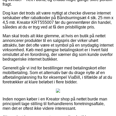
fragt.
Dog kan det trods alt være nyttigt at checke diverse internet
selskaber efter rabatkoder på Båndsurringsæt 4 stk. 25 mm x
4,5 mtr. Kreator KRT555007 før du gennemfører din handel,
således at du er tryg ved at få den prisbilligste pris.
Man skal trods alt ikke glemme, at hvis en butik på nettet
annoncerer produkter til en salgspris der virker uhørt
attraktiv, bør det ofte være et symbol på en snydagtig internet
virksomhed. Køb med gængse betalingskort er i hvert fald
omsluttet af en forordning, der værner dig som kunde overfor
bedrageriske internet butikker.
Generelt går vi ind for bestillinger med betalingskort eller
mobilbetaling. Som et alternativ bør du drage nytte af en
afbetalingsløsning fra for eksempel ViaBill, i tilfælde af at du
foretrækker at klare beløbet i flere bidder.
Inden nogen køber i en Kreator shop på nettet burde man
principielt tage stilling til forhandlerens forretningsaftale,
men det er oftest ikke videre interessant.